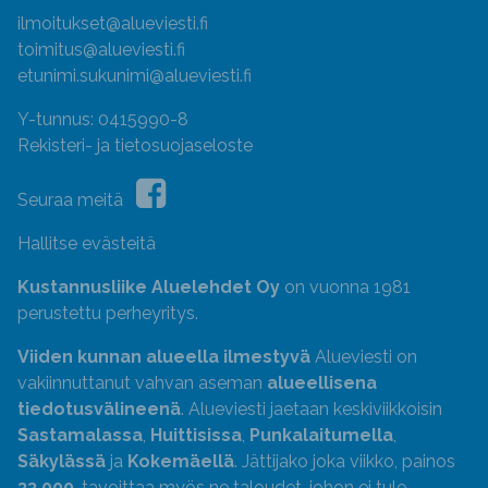
ilmoitukset@alueviesti.fi
toimitus@alueviesti.fi
etunimi.sukunimi@alueviesti.fi
Y-tunnus: 0415990-8
Rekisteri- ja tietosuojaseloste
Seuraa meitä
Hallitse evästeitä
Kustannusliike Aluelehdet Oy
on vuonna 1981
perustettu perheyritys.
Viiden kunnan alueella ilmestyvä
Alueviesti on
vakiinnuttanut vahvan aseman
alueellisena
tiedotusvälineenä
. Alueviesti jaetaan keskiviikkoisin
Sastamalassa
,
Huittisissa
,
Punkalaitumella
,
Säkylässä
ja
Kokemäellä
. Jättijako joka viikko, painos
33 000
, tavoittaa myös ne taloudet, johon ei tule