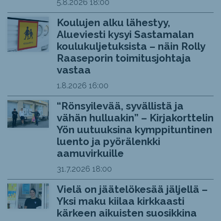
5.8.2026
18:00
Koulujen alku lähestyy,
Alueviesti kysyi Sastamalan
koulukuljetuksista – näin Rolly
Raaseporin toimitusjohtaja
vastaa
1.8.2026
16:00
“Rönsyilevää, syvällistä ja
vähän hulluakin” – Kirjakorttelin
Yön uutuuksina kymppituntinen
luento ja pyörälenkki
aamuvirkuille
31.7.2026
18:00
Vielä on jäätelökesää jäljellä –
Yksi maku kiilaa kirkkaasti
kärkeen aikuisten suosikkina