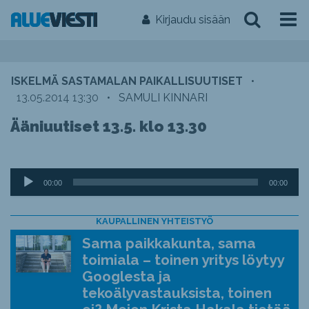
Kirjaudu sisään
ISKELMÄ SASTAMALAN PAIKALLISUUTISET
•
13.05.2014 13:30
•
SAMULI KINNARI
Ääniuutiset 13.5. klo 13.30
Äänitoistin
00:00
00:00
KAUPALLINEN YHTEISTYÖ
Sama paikkakunta, sama
toimiala – toinen yritys löytyy
Googlesta ja
tekoälyvastauksista, toinen