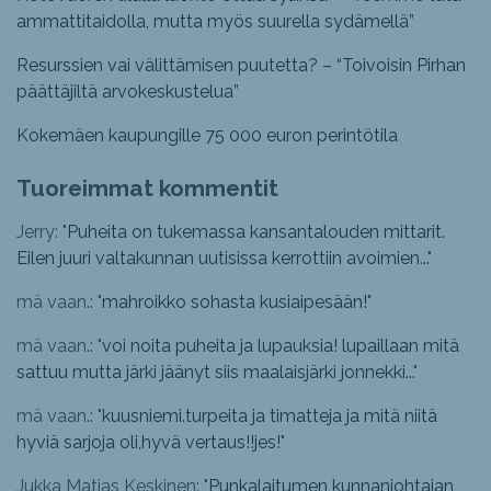
ammattitaidolla, mutta myös suurella sydämellä”
Resurssien vai välittämisen puutetta? – “Toivoisin Pirhan
päättäjiltä arvokeskustelua”
Kokemäen kaupungille 75 000 euron perintötila
Tuoreimmat kommentit
Jerry: "
Puheita on tukemassa kansantalouden mittarit.
Eilen juuri valtakunnan uutisissa kerrottiin avoimien...
"
mä vaan.: "
mahroikko sohasta kusiaipesään!
"
mä vaan.: "
voi noita puheita ja lupauksia! lupaillaan mitä
sattuu mutta järki jäänyt siis maalaisjärki jonnekki...
"
mä vaan.: "
kuusniemi.turpeita ja timatteja ja mitä niitä
hyviä sarjoja oli,hyvä vertaus!!jes!
"
Jukka Matias Keskinen: "
Punkalaitumen kunnanjohtajan