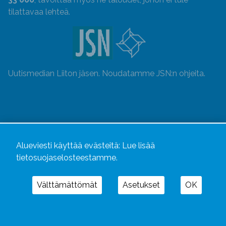
tilattavaa lehteä.
Uutismedian Liiton jäsen. Noudatamme JSN:n ohjeita.
Alueviesti käyttää evästeitä:
Lue lisää
tietosuojaselosteestamme.
Välttämättömät
Asetukset
OK
Alueviesti
ja
alueviesti.fi
ovat osa Kustannusliike