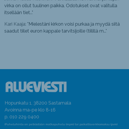
virka on ollut tuulinen paikka. Odotukset ovat valitulla
itsellään tiet...
"
Kari Kaaja: "
Mielestäni kirkon voisi purkaa ja myydä siitä
saadut tiilet euron kappale tarvitsijoille (tiilillä m...
"
Hopunkatu 1, 38200 Sastamala
Avoinna ma-pe klo 8-16
p. 010 229 0400
(Puheluhinta on pelkästään matkapuhelu (mpm) tai paikallisverkkomaksu (pvm)