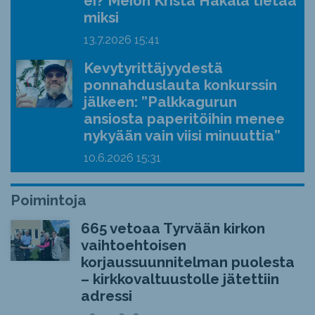
ei? Meion Krista Hakala tietää
miksi
13.7.2026
15:41
Kevytyrittäjyydestä
ponnahduslauta konkurssin
jälkeen: ”Palkkagurun
ansiosta paperitöihin menee
nykyään vain viisi minuuttia”
10.6.2026
15:31
Poimintoja
665 vetoaa Tyrvään kirkon
vaihtoehtoisen
korjaussuunnitelman puolesta
– kirkkovaltuustolle jätettiin
adressi