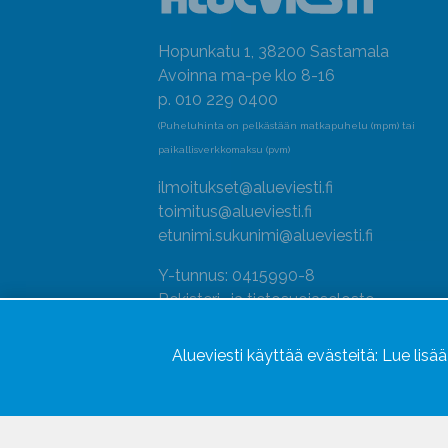
Hopunkatu 1, 38200 Sastamala
Avoinna ma-pe klo 8-16
p. 010 229 0400
(Puheluhinta on pelkästään matkapuhelu (mpm) tai
paikallisverkkomaksu (pvm)
ilmoitukset@alueviesti.fi
toimitus@alueviesti.fi
etunimi.sukunimi@alueviesti.fi
Y-tunnus: 0415990-8
Rekisteri- ja tietosuojaseloste
Seuraa meitä
Alueviesti käyttää evästeitä:
Lue lisä
Hallitse evästeitä