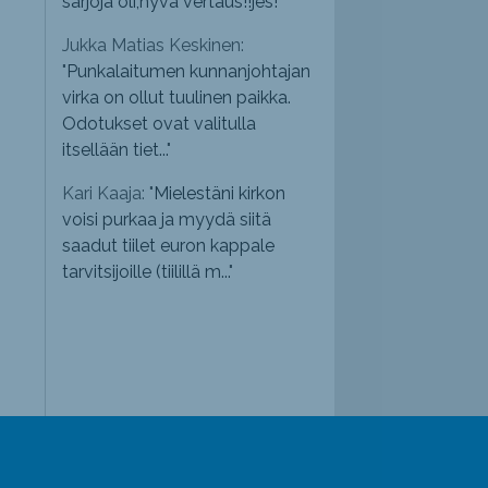
sarjoja oli,hyvä vertaus!!jes!
"
Jukka Matias Keskinen:
"
Punkalaitumen kunnanjohtajan
virka on ollut tuulinen paikka.
Odotukset ovat valitulla
itsellään tiet...
"
Kari Kaaja: "
Mielestäni kirkon
voisi purkaa ja myydä siitä
saadut tiilet euron kappale
tarvitsijoille (tiilillä m...
"