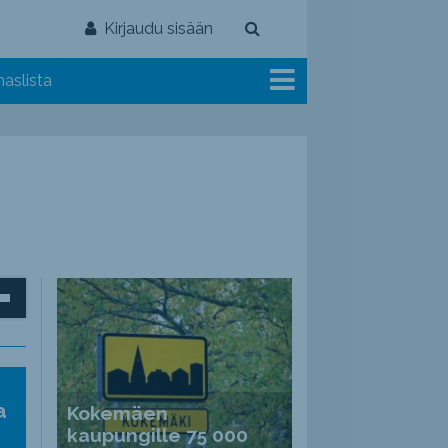
Kirjaudu sisään
aslista
inäppäimillä
ät
a
Kokemäen
nvoimakkuutta
kaupungille 75 000