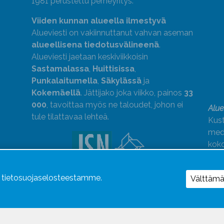
1981 perustettu perheyritys.
Viiden kunnan alueella ilmestyvä
Alueviesti on vakiinnuttanut vahvan aseman
alueellisena tiedotusvälineenä
.
Alueviesti jaetaan keskiviikkoisin
Sastamalassa
,
Huittisissa
,
Punkalaitumella
,
Säkylässä
ja
Kokemäellä
. Jättijako joka viikko, painos
33
000
, tavoittaa myös ne taloudet, johon ei
Alue
tule tilattavaa lehteä.
Kust
medi
kok
Alue
ä tietosuojaselosteestamme.
Uutismedian Liiton jäsen. Noudatamme
Välttäm
JSN:n ohjeita.