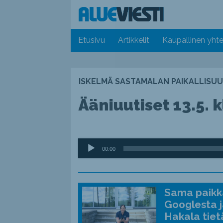
Etusivu
Artikkelit
Kaupallinen yhte
ISKELMÄ SASTAMALAN PAIKALLISUU
Ääniuutiset 13.5. k
Äänitoistin
00:00
Sama paikka
Googlesta j
Hakala tiet