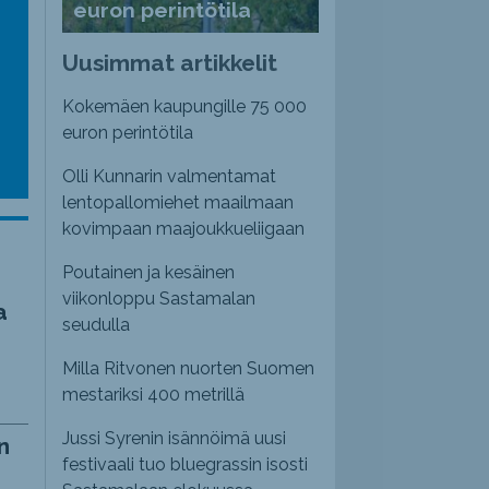
euron perintötila
emmaksi
Uusimmat artikkelit
emmäksi.
Kokemäen kaupungille 75 000
euron perintötila
Olli Kunnarin valmentamat
lentopallomiehet maailmaan
kovimpaan maajoukkueliigaan
Poutainen ja kesäinen
viikonloppu Sastamalan
a
seudulla
Milla Ritvonen nuorten Suomen
mestariksi 400 metrillä
Jussi Syrenin isännöimä uusi
n
festivaali tuo bluegrassin isosti