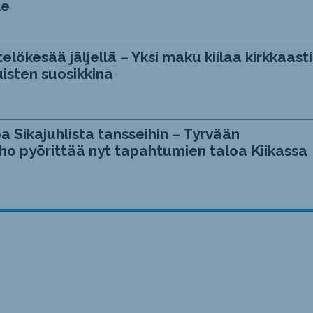
le
telökesää jäljellä – Yksi maku kiilaa kirkkaasti
isten suosikkina
a Sikajuhlista tansseihin – Tyrvään
ho pyörittää nyt tapahtumien taloa Kiikassa