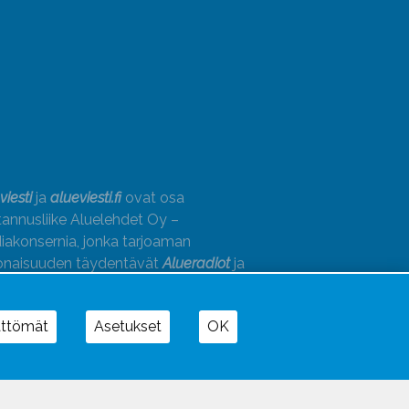
viesti
ja
alueviesti.fi
ovat osa
annusliike Aluelehdet Oy –
akonsernia, jonka tarjoaman
onaisuuden täydentävät
Alueradiot
ja
paino
ättömät
Asetukset
OK