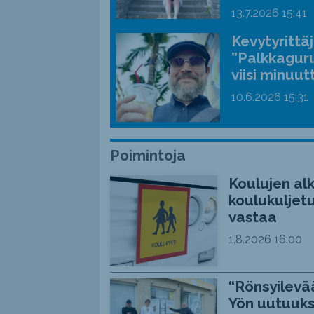
13.7.2026
15:41
Kevytyrittä
”Palkkaguru
viisi minuut
10.6.2026
15:31
Poimintoja
Koulujen alk
koulukuljetu
vastaa
1.8.2026
16:00
“Rönsyilevää
Yön uutuuks