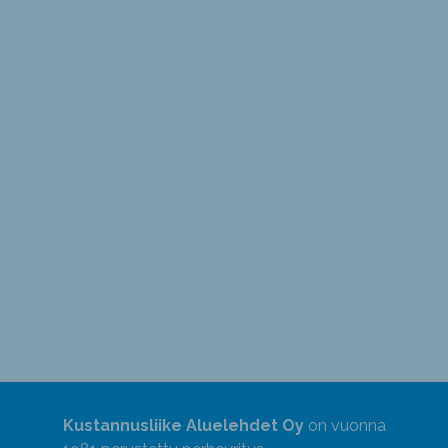
Kustannusliike Aluelehdet Oy
on vuonna