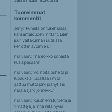
Sastamalaan elokuussa
Tuoreimmat
kommentit
Jerry: "
Puheita on tukemassa
kansantalouden mittarit. Eilen
juuri valtakunnan uutisissa
kerrottiin avoimien...
"
mä vaan.: "
mahroikko sohasta
kusiaipesään!
"
mä vaan.: "
voi noita puheita ja
lupauksia! lupaillaan mitä
sattuu mutta järki jäänyt siis
maalaisjärki jonnekki...
"
mä vaan.: "
kuusniemi.turpeita ja
timatteja ja mitä niitä hyviä