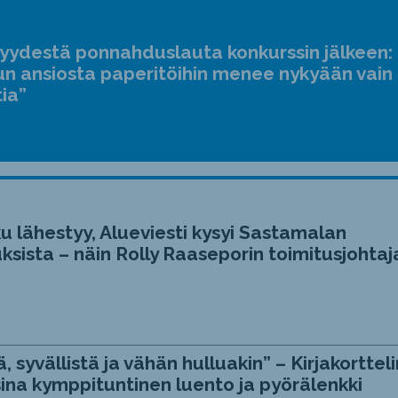
suur
ja
jyydestä ponnahduslauta konkurssin jälkeen:
pien
n ansiosta paperitöihin menee nykyään vain
tia”
u lähestyy, Alueviesti kysyi Sastamalan
ksista – näin Rolly Raaseporin toimitusjohtaj
, syvällistä ja vähän hulluakin” – Kirjakortteli
ina kymppituntinen luento ja pyörälenkki