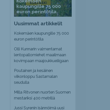
Kokemäen
kaupungille 75 000
euron perintötila
Uusimmat artikkelit
Kokemäen kaupungille 75 000
euron perintötila
Olli Kunnarin valmentamat
lentopallomiehet maailmaan
kovimpaan maajoukkueliigaan
Poutainen ja kesäinen
viikonloppu Sastamalan
seudulla
Milla Ritvonen nuorten Suomen
mestariksi 400 metrillä
Jussi Syrenin isännöimä uusi