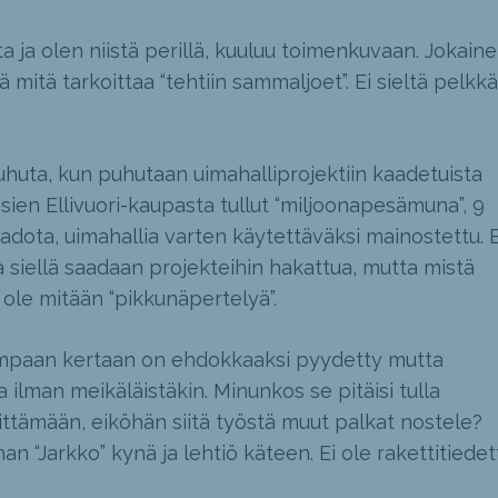
ita ja olen niistä perillä, kuuluu toimenkuvaan. Jokain
 mitä tarkoittaa “tehtiin sammaljoet”. Ei sieltä pelkkä
huta, kun puhutaan uimahalliprojektiin kaadetuista
ien Ellivuori-kaupasta tullut “miljoonapesämuna”, 9
adota, uimahallia varten käytettäväksi mainostettu. 
a siellä saadaan projekteihin hakattua, mutta mistä
ole mitään “pikkunäpertelyä”.
mpaan kertaan on ehdokkaaksi pyydetty mutta
 ilman meikäläistäkin. Minunkos se pitäisi
tulla
ttämään, eiköhän siitä työstä muut palkat nostele?
han “Jarkko” kynä ja lehtiö käteen. Ei ole rakettitiedet