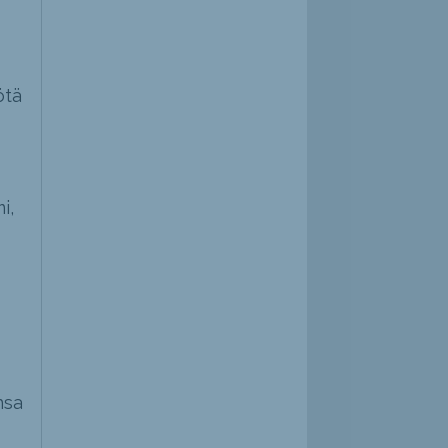
ötä
i,
nsa