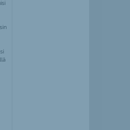
isi
sin
si
llä