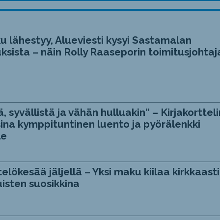
u lähestyy, Alueviesti kysyi Sastamalan
ksista – näin Rolly Raaseporin toimitusjohtaj
, syvällistä ja vähän hulluakin” – Kirjakortteli
ina kymppituntinen luento ja pyörälenkki
le
telökesää jäljellä – Yksi maku kiilaa kirkkaasti
isten suosikkina