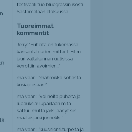
festivaali tuo bluegrassin isosti
Sastamalaan elokuussa
en
Tuoreimmat
kommentit
Jerry: "
Puheita on tukemassa
kansantalouden mittarit. Eilen
juuri valtakunnan uutisissa
En
kerrottiin avoimien...
"
mä vaan.: "
mahroikko sohasta
kusiaipesään!
"
mä vaan.: "
voi noita puheita ja
lupauksia! lupaillaan mitä
sattuu mutta järki jäänyt siis
maalaisjärki jonnekki...
"
tä,
mä vaan.: "
kuusniemi.turpeita ja