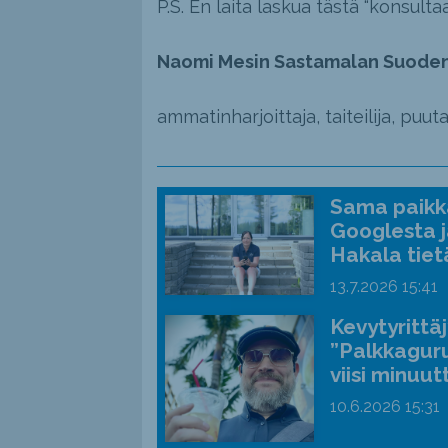
P.S. En laita laskua tästä “konsultaa
Naomi Mesin Sastamalan Suode
ammatinharjoittaja, taiteilija, puutarh
Sama paikka
Googlesta j
Hakala tiet
13.7.2026
15:41
Kevytyrittä
”Palkkaguru
viisi minuut
10.6.2026
15:31