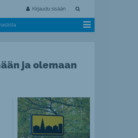
Kirjaudu sisään
aslista
ymään ja olemaan