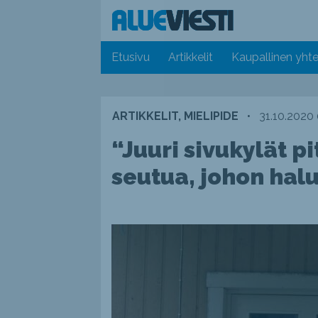
Etusivu
Artikkelit
Kaupallinen yhte
ARTIKKELIT, MIELIPIDE
•
31.10.2020
“Juuri sivukylät 
seutua, johon hal