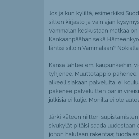
Jos ja kun kyliltä, esimerkiksi Su
sitten kirjasto ja vain ajan kysym
Vammalan keskustaan matkaa on r
Kankaanpäähän sekä Hämeenkyröön,
lähtisi silloin Vammalaan? Nokialla
Kansa lähtee em. kaupunkeihin, vi
tyhjenee. Muuttotappio pahenee; m
alkeellisiakaan palveluita, ei koul
pakenee palveluitten pariin vireisi
julkisia ei kulje. Monilla ei ole auto
Järki käteen niitten supistamisten
sivukylät pitäisi saada uudestaan
johon halutaan rakentaa; tuoda asu