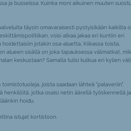
issa ja busseissa. Kuinka moni aikuinen muuten suostu
palveluita täysin omavaraisesti pystyisikään kaikilta o
skittämispolitiikan, voisi alkaa jakaa eri kuntiin eri
hoidettaisiin jotakin osa-aluetta, Kiikassa toista,
ren alueen sisällä on joka tapauksessa välimatkat, mik
malan keskustaan? Samalla tulisi kulkua eri kylien väli
ä toimistotuoleja, joista saadaan lähteä “palaveriin”.
 henkilöitä, jotka osaisi netin äärellä työskennellä ja
läänkin hoidu.
tina istujat kortistoon.