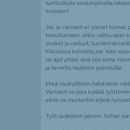
tuntitolkulla koulumatkoilla takse
moiseen?
Jos, ja varmasti ei, pienet kunnat 
toteuttamaan, kiitos valtiovallan ke
yksiköt ja vastuut; Suodenniemellä 
Kiikoisissa kolmatta jne. Näin suu
ne ajot pitäisi aina olla sinne Vam
ja tarvetta muillekin palveluille.
Ehkä sivukylillekin haluttaisiin niit
Varmasti on joka kylällä työttöminä
eikös ne muutenkin etänä nykysel
Työt uudelleen jakoon. Turhan pant