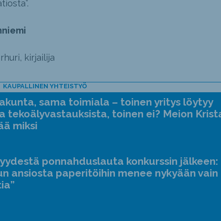
tiosta”.
nniemi
uri, kirjailija
KAUPALLINEN YHTEISTYÖ
kunta, sama toimiala – toinen yritys löytyy
a tekoälyvastauksista, toinen ei? Meion Krist
ää miksi
jyydestä ponnahduslauta konkurssin jälkeen:
n ansiosta paperitöihin menee nykyään vain
tia”