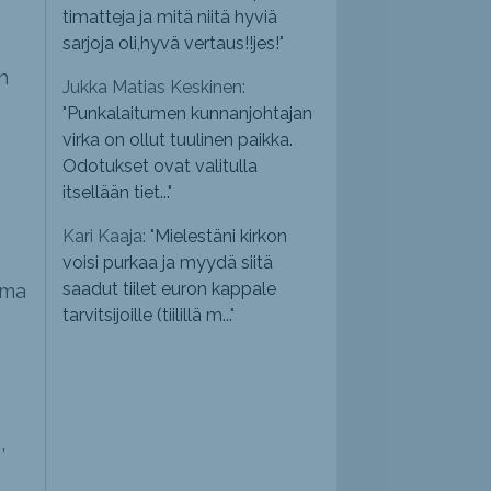
timatteja ja mitä niitä hyviä
sarjoja oli,hyvä vertaus!!jes!
"
n
Jukka Matias Keskinen:
"
Punkalaitumen kunnanjohtajan
virka on ollut tuulinen paikka.
Odotukset ovat valitulla
itsellään tiet...
"
Kari Kaaja: "
Mielestäni kirkon
voisi purkaa ja myydä siitä
saadut tiilet euron kappale
ima
tarvitsijoille (tiilillä m...
"
,