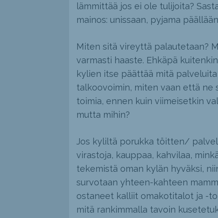
lämmittää jos ei ole tulijoita? Sas
mainos: unissaan, pyjama päällään 
Miten sitä vireyttä palautetaan?
varmasti haaste. Ehkäpä kuitenkin 
kylien itse päättää mitä palveluita 
talkoovoimin, miten vaan että ne sä
toimia, ennen kuin viimeisetkin v
mutta mihin?
Jos kyliltä porukka töitten/ palve
virastoja, kauppaa, kahvilaa, minkä
tekemistä oman kylän hyväksi, nii
survotaan yhteen-kahteen mammut
ostaneet kalliit omakotitalot ja -
mitä rankimmalla tavoin kusetetuks