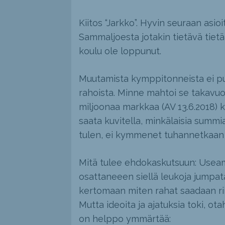
Kiitos “Jarkko”. Hyvin seuraan asio
Sammaljoesta jotakin tietävä tietää
koulu ole loppunut.
Muutamista kymppitonneista ei pu
rahoista. Minne mahtoi se takavuos
miljoonaa markkaa (AV 13.6.2018) k
saata kuvitella, minkälaisia summi
tulen, ei kymmenet tuhannetkaan 
Mitä tulee ehdokaskutsuun: Usea
osattaneeen siellä leukoja jumpata
kertomaan miten rahat saadaan rii
Mutta ideoita ja ajatuksia toki, ota
on helppo ymmärtää: