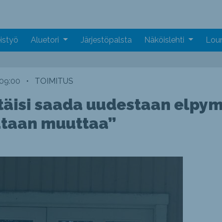
istyö
Aluetori
Järjestöpalsta
Näköislehti
Loun
 09:00
•
TOIMITUS
pitäisi saada uudestaan elp
utaan muuttaa”