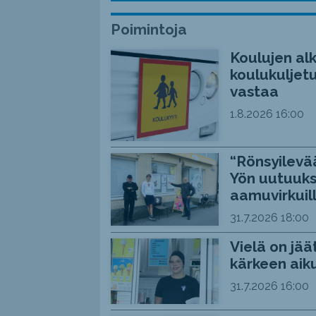
Poimintoja
Koulujen alk
koulukuljetu
vastaa
1.8.2026
16:00
“Rönsyilevää
Yön uutuuks
aamuvirkuil
31.7.2026
18:00
Vielä on jää
kärkeen aiku
31.7.2026
16:00