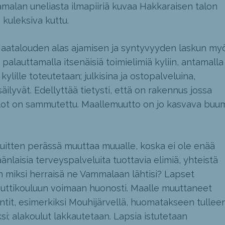
tamalan uneliasta ilmapiiriä kuvaa Hakkaraisen talon
kuleksiva kuttu.
 Maatalouden alas ajamisen ja syntyvyyden laskun my
palauttamalla itsenäisiä toimielimiä kyliin, antamalla
kylille toteutetaan; julkisina ja ostopalveluina,
ilyvät. Edellyttää tietysti, että on rakennus jossa
alot on sammutettu. Maallemuutto on jo kasvava buum
luitten perässä muuttaa muualle, koska ei ole enää
änlaisia terveyspalveluita tuottavia elimiä, yhteistä
n miksi herraisä ne Vammalaan lähtisi? Lapset
tikouluun voimaan huonosti. Maalle muuttaneet
tontit, esimerkiksi Mouhijärvellä, huomatakseen tullee
i; alakoulut lakkautetaan. Lapsia istutetaan