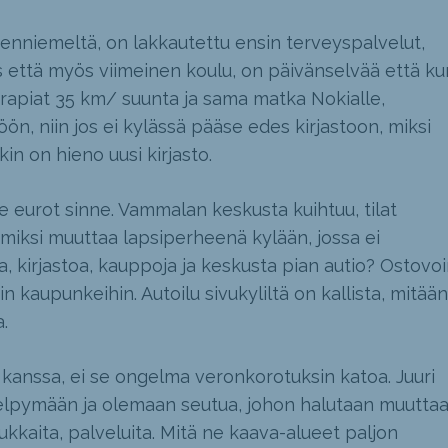
odenniemeltä, on lakkautettu ensin terveyspalvelut,
ys että myös viimeinen koulu, on päivänselvää että ku
apiat 35 km/ suunta ja sama matka Nokialle,
 niin jos ei kylässä pääse edes kirjastoon, miksi
kin on hieno uusi kirjasto.
e eurot sinne. Vammalan keskusta kuihtuu, tilat
iksi muuttaa lapsiperheenä kylään, jossa ei
ua, kirjastoa, kauppoja ja keskusta pian autio? Ostovo
in kaupunkeihin. Autoilu sivukyliltä on kallista, mitään
a.
 kanssa, ei se ongelma veronkorotuksin katoa. Juuri
 elpymään ja olemaan seutua, johon halutaan muuttaa
kkaita, palveluita. Mitä ne kaava-alueet paljon