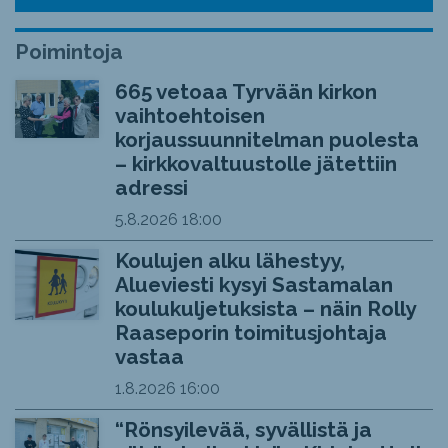
Poimintoja
665 vetoaa Tyrvään kirkon
vaihtoehtoisen
korjaussuunnitelman puolesta
– kirkkovaltuustolle jätettiin
adressi
5.8.2026
18:00
Koulujen alku lähestyy,
Alueviesti kysyi Sastamalan
koulukuljetuksista – näin Rolly
Raaseporin toimitusjohtaja
vastaa
1.8.2026
16:00
“Rönsyilevää, syvällistä ja