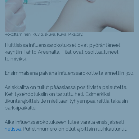
Rokottaminen. Kuvituskuva. Kuva: Pixabay.
Huittisissa influenssarokotukset ovat pyörähtäneet
käyntiin Tahto Areenalla. Tilat ovat osoittautuneet
toimiviksi.
Ensimmäisenä päivänä influenssarokotteita annettiin 310.
Asiakkailta on tullut pääasiassa positiivista palautetta.
Kehitysehdotuksiin on tartuttu heti. Esimerkiksi
liikuntarajoitteisille mietitään lyhyempää reittiä takaisin
parkkipaikalle.
Aika influenssarokotukseen tulee varata ensisijaisesti
netissä
. Puhelinnumero on ollut ajoittain ruuhkautunut.