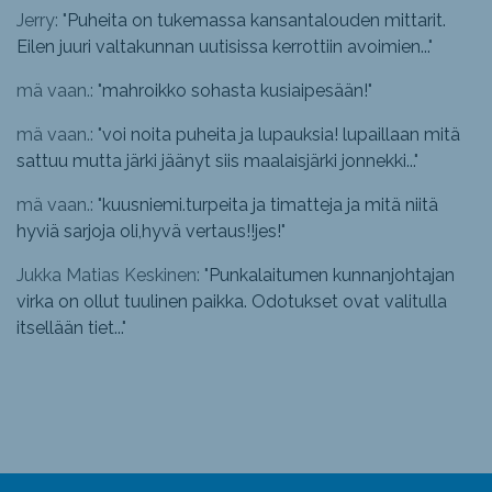
Jerry: "
Puheita on tukemassa kansantalouden mittarit.
Eilen juuri valtakunnan uutisissa kerrottiin avoimien...
"
mä vaan.: "
mahroikko sohasta kusiaipesään!
"
mä vaan.: "
voi noita puheita ja lupauksia! lupaillaan mitä
sattuu mutta järki jäänyt siis maalaisjärki jonnekki...
"
mä vaan.: "
kuusniemi.turpeita ja timatteja ja mitä niitä
hyviä sarjoja oli,hyvä vertaus!!jes!
"
Jukka Matias Keskinen: "
Punkalaitumen kunnanjohtajan
virka on ollut tuulinen paikka. Odotukset ovat valitulla
itsellään tiet...
"