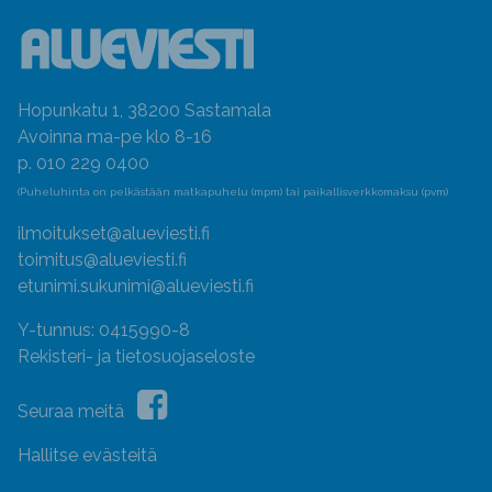
Hopunkatu 1, 38200 Sastamala
Avoinna ma-pe klo 8-16
p. 010 229 0400
(Puheluhinta on pelkästään matkapuhelu (mpm) tai paikallisverkkomaksu (pvm)
ilmoitukset@alueviesti.fi
toimitus@alueviesti.fi
etunimi.sukunimi@alueviesti.fi
Y-tunnus: 0415990-8
Rekisteri- ja tietosuojaseloste
Seuraa meitä
Hallitse evästeitä