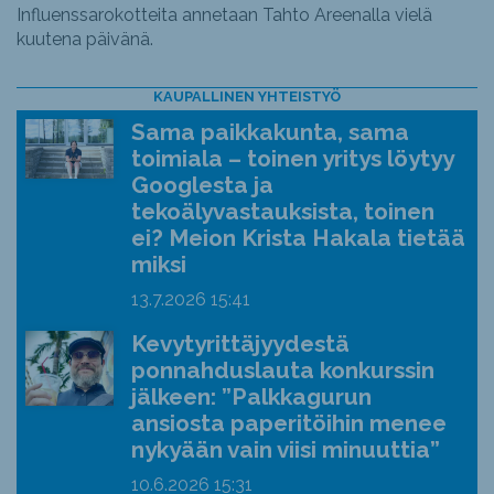
Influenssarokotteita annetaan Tahto Areenalla vielä
kuutena päivänä.
KAUPALLINEN YHTEISTYÖ
Sama paikkakunta, sama
toimiala – toinen yritys löytyy
Googlesta ja
tekoälyvastauksista, toinen
ei? Meion Krista Hakala tietää
miksi
13.7.2026
15:41
Kevytyrittäjyydestä
ponnahduslauta konkurssin
jälkeen: ”Palkkagurun
ansiosta paperitöihin menee
nykyään vain viisi minuuttia”
10.6.2026
15:31