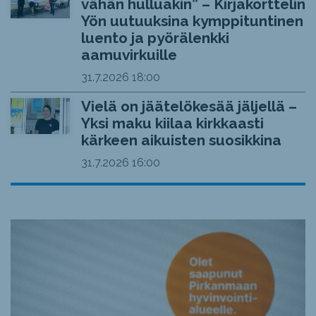
vähän hulluakin” – Kirjakorttelin
Yön uutuuksina kymppituntinen
luento ja pyörälenkki
aamuvirkuille
31.7.2026
18:00
Vielä on jäätelökesää jäljellä –
Yksi maku kiilaa kirkkaasti
kärkeen aikuisten suosikkina
31.7.2026
16:00