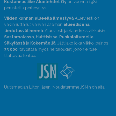
Kustannusliike Aluelehdet Oy
on vuonna 1981
perustettu perheyritys.
Viiden kunnan alueella ilmestyvä
Alueviesti on
vakiinnuttanut vahvan aseman
alueellisena
tiedotusvälineenä
. Alueviesti jaetaan keskiviikkoisin
Sastamalassa
,
Huittisissa
,
Punkalaitumella
,
Säkylässä
ja
Kokemäellä
. Jättijako joka viikko, painos
33 000
, tavoittaa myös ne taloudet, johon ei tule
tilattavaa lehteä.
Uutismedian Liiton jäsen. Noudatamme JSN:n ohjeita.