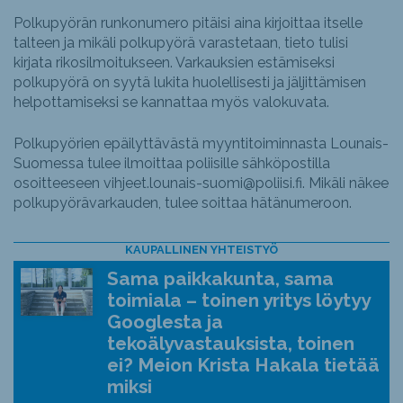
Polkupyörän runkonumero pitäisi aina kirjoittaa itselle
talteen ja mikäli polkupyörä varastetaan, tieto tulisi
kirjata rikosilmoitukseen. Varkauksien estämiseksi
polkupyörä on syytä lukita huolellisesti ja jäljittämisen
helpottamiseksi se kannattaa myös valokuvata.
Polkupyörien epäilyttävästä myyntitoiminnasta Lounais-
Suomessa tulee ilmoittaa poliisille sähköpostilla
osoitteeseen vihjeet.lounais-suomi@poliisi.fi. Mikäli näkee
polkupyörävarkauden, tulee soittaa hätänumeroon.
KAUPALLINEN YHTEISTYÖ
Sama paikkakunta, sama
toimiala – toinen yritys löytyy
Googlesta ja
tekoälyvastauksista, toinen
ei? Meion Krista Hakala tietää
miksi