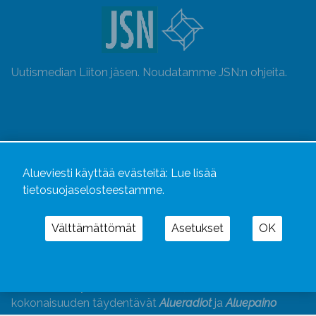
Uutismedian Liiton jäsen. Noudatamme JSN:n ohjeita.
Alueviesti käyttää evästeitä:
Lue lisää
tietosuojaselosteestamme.
Välttämättömät
Asetukset
OK
Alueviesti
ja
alueviesti.fi
ovat osa Kustannusliike
Aluelehdet Oy – mediakonsernia, jonka tarjoaman
kokonaisuuden täydentävät
Alueradiot
ja
Aluepaino