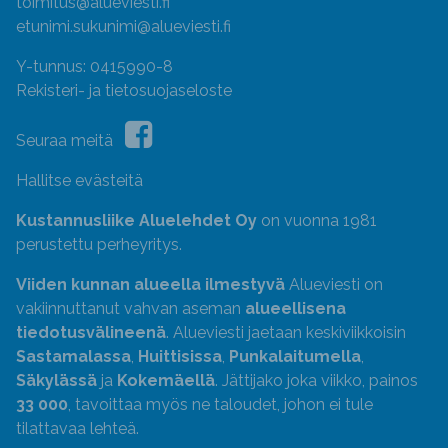
toimitus@alueviesti.fi
etunimi.sukunimi@alueviesti.fi
Y-tunnus: 0415990-8
Rekisteri- ja tietosuojaseloste
Seuraa meitä
Hallitse evästeitä
Kustannusliike Aluelehdet Oy
on vuonna 1981
perustettu perheyritys.
Viiden kunnan alueella ilmestyvä
Alueviesti on
vakiinnuttanut vahvan aseman
alueellisena
tiedotusvälineenä
. Alueviesti jaetaan keskiviikkoisin
Sastamalassa
,
Huittisissa
,
Punkalaitumella
,
Säkylässä
ja
Kokemäellä
. Jättijako joka viikko, painos
33 000
, tavoittaa myös ne taloudet, johon ei tule
tilattavaa lehteä.