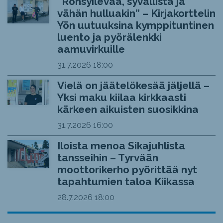
“Rönsyilevää, syvällistä ja
vähän hulluakin” – Kirjakorttelin
Yön uutuuksina kymppituntinen
luento ja pyörälenkki
aamuvirkuille
31.7.2026
18:00
Vielä on jäätelökesää jäljellä –
Yksi maku kiilaa kirkkaasti
kärkeen aikuisten suosikkina
31.7.2026
16:00
Iloista menoa Sikajuhlista
tansseihin – Tyrvään
moottorikerho pyörittää nyt
tapahtumien taloa Kiikassa
28.7.2026
18:00