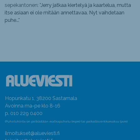
sepekantonen: "
Jerry jatkaa kiertelyä ja kaartelua, mutta
itse asiaan ei ole mitään annettavaa. Nyt vaihdetaan
puhe...
"
Hopunkatu 1, 38200 Sastamala
Avoinna ma-pe klo 8-16
p. 010 229 0400
(Puheluhinta on pelkästään matkapuhelu (mpm) tai paikallisverkkomaksu (pvm)
ilmoitukset@alueviesti.fi