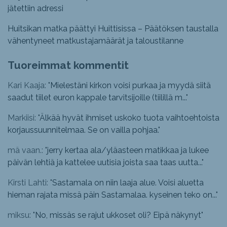
jätettiin adressi
Huitsikan matka päättyi Huittisissa – Päätöksen taustalla
vähentyneet matkustajamäärät ja taloustilanne
Tuoreimmat kommentit
Kari Kaaja: "
Mielestäni kirkon voisi purkaa ja myydä siitä
saadut tiilet euron kappale tarvitsijoille (tiilillä m...
"
Markiisi: "
Älkää hyvät ihmiset uskoko tuota vaihtoehtoista
korjaussuunnitelmaa. Se on vailla pohjaa.
"
mä vaan.: "
jerry kertaa ala/yläasteen matikkaa ja lukee
päivän lehtiä ja kattelee uutisia joista saa taas uutta...
"
Kirsti Lahti: "
Sastamala on niin laaja alue. Voisi aluetta
hieman rajata missä päin Sastamalaa. kyseinen teko on...
"
miksu: "
No, missäs se rajut ukkoset oli? Eipä näkynyt
"