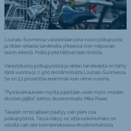
Lounais-Suomessa varastetaan joka vuosi polkupyöriä
ja niiden erilaisia tarvikkeita yhteensä noin miljoonan
euron edestä. Poliisi pyrkii hillitsemään ilmiötä.
Varastetuista polkupyöristä ja niiden tarvikkeista on tehty
tänä vuonna jo 2 900 rikosilmoitusta Lounais-Suomessa.
Se on 23 prosenttia enemmän kuin viime vuonna.
“Pyörävarkauksien myötä päästään usein myös muiden
rikosten jäljille”, kertoo rikoskomisario Mika Paaer.
Takaisin omistajilleen päätyy vain pieni osa
polkupyöristä. Tässä näkyy se, että runkonumero on
selvillä vain alle kolmanneksessa rikosilmoituksista.