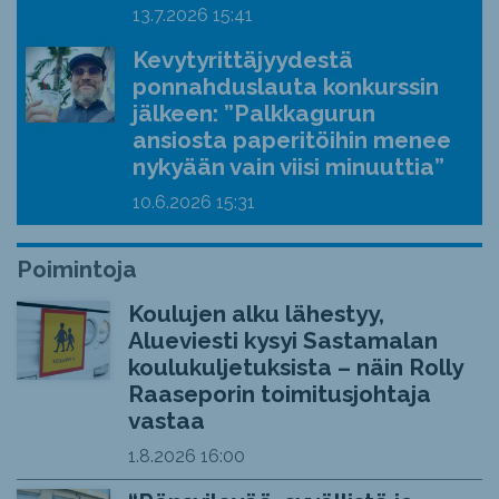
13.7.2026
15:41
Kevytyrittäjyydestä
ponnahduslauta konkurssin
jälkeen: ”Palkkagurun
ansiosta paperitöihin menee
nykyään vain viisi minuuttia”
10.6.2026
15:31
Poimintoja
Koulujen alku lähestyy,
Alueviesti kysyi Sastamalan
koulukuljetuksista – näin Rolly
Raaseporin toimitusjohtaja
vastaa
1.8.2026
16:00