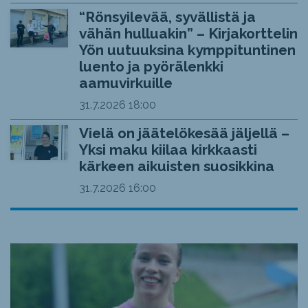
“Rönsyilevää, syvällistä ja
vähän hulluakin” – Kirjakorttelin
Yön uutuuksina kymppituntinen
luento ja pyörälenkki
aamuvirkuille
31.7.2026
18:00
Vielä on jäätelökesää jäljellä –
Yksi maku kiilaa kirkkaasti
kärkeen aikuisten suosikkina
31.7.2026
16:00