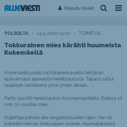
Kirjaudu sisään
POLIISILTA
•
14.11.2020 14:00
•
TOIMITUS
Tokkurainen mies kärähti huumeista
Kokemäellä
Kokemäellä poliisi sai hätäkeskukselta tehtävän
epävarmasti ajaneesta henkilöautosta. Tapaus sattui
lauantain vastaisena yönä yhden aikaan.
Partio tavoitti henkilöauton Koomanojantieltä. Ratissa oli
noin 30-vuotias mies.
Kuljettaja puhalsi alle rangaistavuuden rajan. Hän oli
kuitenkin hieman tokkuraisen oloinen. Huumepikatesti