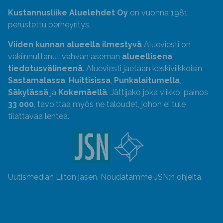
Kustannusliike Aluelehdet Oy
on vuonna 1981
perustettu perheyritys.
Viiden kunnan alueella ilmestyvä
Alueviesti on
vakiinnuttanut vahvan aseman
alueellisena
tiedotusvälineenä
. Alueviesti jaetaan keskiviikkoisin
Sastamalassa
,
Huittisissa
,
Punkalaitumella
,
Säkylässä
ja
Kokemäellä
. Jättijako joka viikko, painos
33 000
, tavoittaa myös ne taloudet, johon ei tule
tilattavaa lehteä.
Uutismedian Liiton jäsen. Noudatamme JSN:n ohjeita.