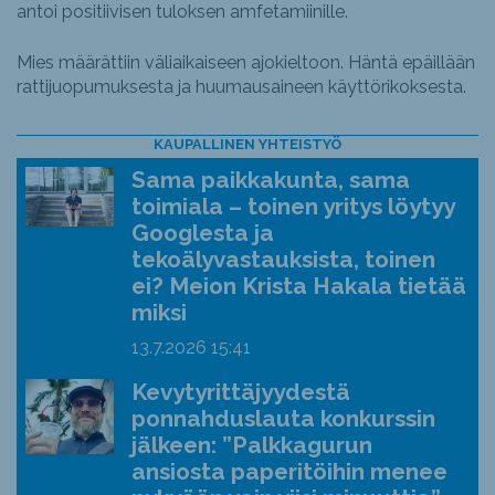
antoi positiivisen tuloksen amfetamiinille.
Mies määrättiin väliaikaiseen ajokieltoon. Häntä epäillään
rattijuopumuksesta ja huumausaineen käyttörikoksesta.
KAUPALLINEN YHTEISTYÖ
Sama paikkakunta, sama
toimiala – toinen yritys löytyy
Googlesta ja
tekoälyvastauksista, toinen
ei? Meion Krista Hakala tietää
miksi
13.7.2026
15:41
Kevytyrittäjyydestä
ponnahduslauta konkurssin
jälkeen: ”Palkkagurun
ansiosta paperitöihin menee