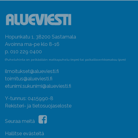
Hopunkatu 1, 38200 Sastamala
Avoinna ma-pe klo 8-16
p. 010 229 0400
(Puheluhinta on pelkästään matkapuhelu (mpm) tai paikallisverkkomaksu (pvm)
ilmoitukset@alueviesti.fi
toimitus@alueviesti.fi
etunimi.sukunimi@alueviesti.fi
Y-tunnus: 0415990-8
Rekisteri- ja tietosuojaseloste
Seuraa meitä
Hallitse evästeitä