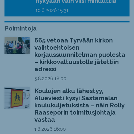
nykyään vain viisi minuuttia”
10.6.2026
15:31
Poimintoja
665 vetoaa Tyrvään kirkon
vaihtoehtoisen
korjaussuunnitelman puolesta
– kirkkovaltuustolle jätettiin
adressi
5.8.2026
18:00
Koulujen alku lähestyy,
Alueviesti kysyi Sastamalan
koulukuljetuksista – näin Rolly
Raaseporin toimitusjohtaja
vastaa
1.8.2026
16:00