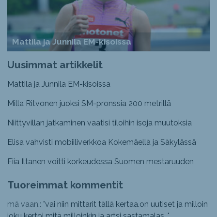
Mattila ja Junnila EM-kisoissa
Uusimmat artikkelit
Mattila ja Junnila EM-kisoissa
Milla Ritvonen juoksi SM-pronssia 200 metrillä
Niittyvillan jatkaminen vaatisi tiloihin isoja muutoksia
Elisa vahvisti mobiiliverkkoa Kokemäellä ja Säkylässä
Fiia Iltanen voitti korkeudessa Suomen mestaruuden
Tuoreimmat kommentit
mä vaan.: "
vai niin mittarit tällä kertaa.on uutiset ja milloin
joku kertoi mitä milloinkin ja artsi sastamalas...
"