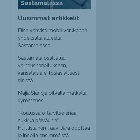
Sastamalassa
Uusimmat artikkelit
Elisa vahvisti mobiiliverkkoaan
yhdeksällä alueella
Sastamalassa
Sastamala osallistuu
valmiusharjoitukseen,
kansalaisia ei tosiasiallisesti
siirretä
Maija Sianoja pitkällä matkalla
kymmenes
”Koulussa ei tarvitse enää
nukkua päiväunia” –
Huittislainen Taavi Järä odottaa
t
jo innolla ensimmäistä