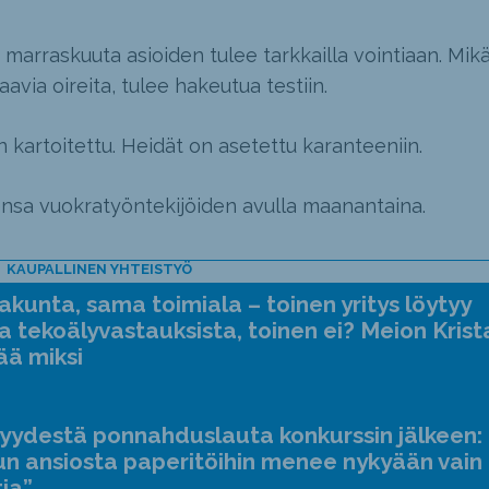
 marraskuuta asioiden tulee tarkkailla vointiaan. Mikä
avia oireita, tulee hakeutua testiin.
on kartoitettu. Heidät on asetettu karanteeniin.
sa vuokratyöntekijöiden avulla maanantaina.
KAUPALLINEN YHTEISTYÖ
kunta, sama toimiala – toinen yritys löytyy
a tekoälyvastauksista, toinen ei? Meion Krist
ää miksi
jyydestä ponnahduslauta konkurssin jälkeen:
n ansiosta paperitöihin menee nykyään vain
tia”