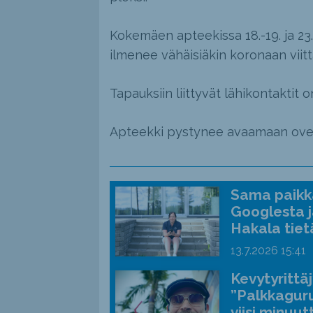
Kokemäen apteekissa 18.-19. ja 23.
ilmenee vähäisiäkin koronaan viitta
Tapauksiin liittyvät lähikontaktit 
Apteekki pystynee avaamaan oven
Sama paikka
Googlesta j
Hakala tiet
13.7.2026
15:41
Kevytyrittä
”Palkkaguru
viisi minuut