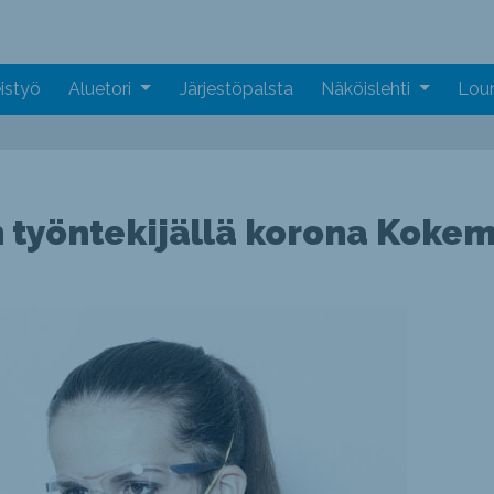
istyö
Aluetori
Järjestöpalsta
Näköislehti
Loun
 työntekijällä korona Koke