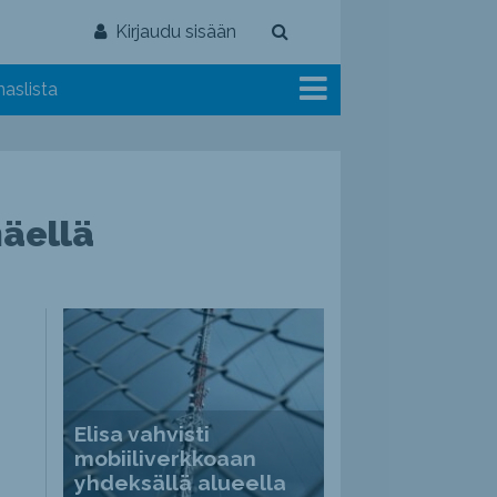
Kirjaudu sisään
aslista
mäellä
Elisa vahvisti
mobiiliverkkoaan
yhdeksällä alueella