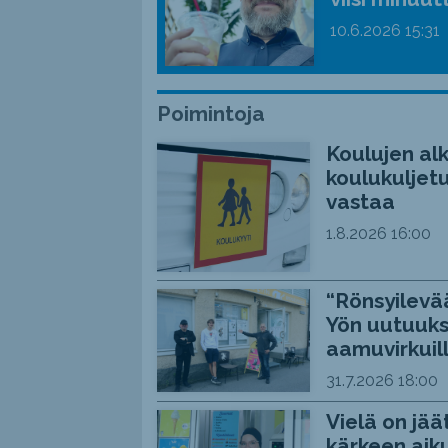
10.6.2026
15:31
Poimintoja
Koulujen alk
koulukuljetu
vastaa
1.8.2026
16:00
“Rönsyilevää
Yön uutuuks
aamuvirkuil
31.7.2026
18:00
Vielä on jää
kärkeen aiku