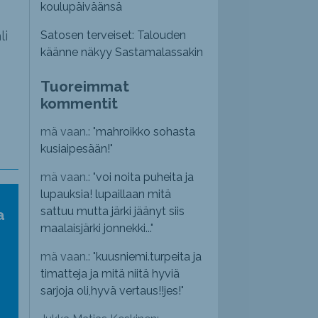
koulupäiväänsä
li
Satosen terveiset: Talouden
käänne näkyy Sastamalassakin
Tuoreimmat
kommentit
mä vaan.: "
mahroikko sohasta
kusiaipesään!
"
mä vaan.: "
voi noita puheita ja
lupauksia! lupaillaan mitä
sattuu mutta järki jäänyt siis
a
maalaisjärki jonnekki...
"
mä vaan.: "
kuusniemi.turpeita ja
timatteja ja mitä niitä hyviä
sarjoja oli,hyvä vertaus!!jes!
"