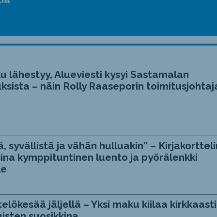
u lähestyy, Alueviesti kysyi Sastamalan
ksista – näin Rolly Raaseporin toimitusjohtaj
, syvällistä ja vähän hulluakin” – Kirjakortteli
ina kymppituntinen luento ja pyörälenkki
le
telökesää jäljellä – Yksi maku kiilaa kirkkaasti
isten suosikkina