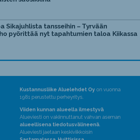
a Sikajuhlista tansseihin – Tyrvään
ho pyörittää nyt tapahtumien taloa Kiikassa
Kustannusliike Aluelehdet Oy
on vuonna
1981 perustettu perheyritys.
Viiden kunnan alueella ilmestyvä
Alueviesti on vakiinnuttanut vahvan aseman
alueellisena tiedotusvälineenä
.
Alueviesti jaetaan keskiviikkoisin
Sastamalassa
,
Huittisissa
,