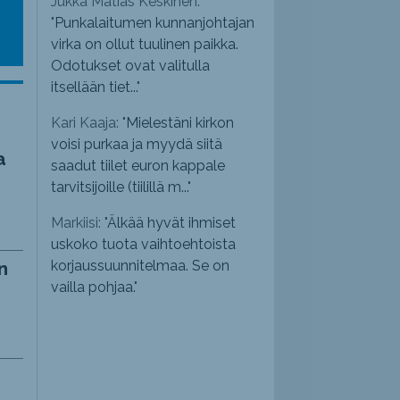
Jukka Matias Keskinen:
"
Punkalaitumen kunnanjohtajan
virka on ollut tuulinen paikka.
Odotukset ovat valitulla
itsellään tiet...
"
Kari Kaaja: "
Mielestäni kirkon
voisi purkaa ja myydä siitä
a
saadut tiilet euron kappale
tarvitsijoille (tiilillä m...
"
Markiisi: "
Älkää hyvät ihmiset
uskoko tuota vaihtoehtoista
korjaussuunnitelmaa. Se on
n
vailla pohjaa.
"