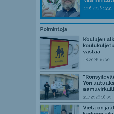
10.6.2026
15:31
Poimintoja
Koulujen alk
koulukuljetu
vastaa
1.8.2026
16:00
“Rönsyilevää
Yön uutuuks
aamuvirkuil
31.7.2026
18:00
Vielä on jää
kärkeen aiku