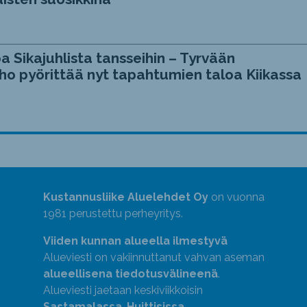
a Sikajuhlista tansseihin – Tyrvään
ho pyörittää nyt tapahtumien taloa Kiikassa
Kustannusliike Aluelehdet Oy
on vuonna
1981 perustettu perheyritys.
Viiden kunnan alueella ilmestyvä
Alueviesti on vakiinnuttanut vahvan aseman
alueellisena tiedotusvälineenä
.
Alueviesti jaetaan keskiviikkoisin
Sastamalassa
,
Huittisissa
,