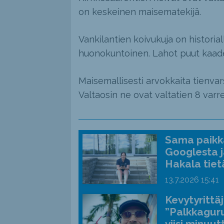
on keskeinen maisematekijä.
Vankilantien koivukuja on historiall
huonokuntoinen. Lahot puut kaad
Maisemallisesti arvokkaita tienva
Valtaosin ne ovat valtatien 8 varre
Sama paikka
Googlesta j
Hakala tiet
13.7.2026
15:41
Kevytyrittä
”Palkkaguru
viisi minuut