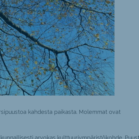
arsipuustoa kahdesta paikasta. Molemmat ovat
akunnallisesti arvokas kulttuuriympäristökohde. Puus