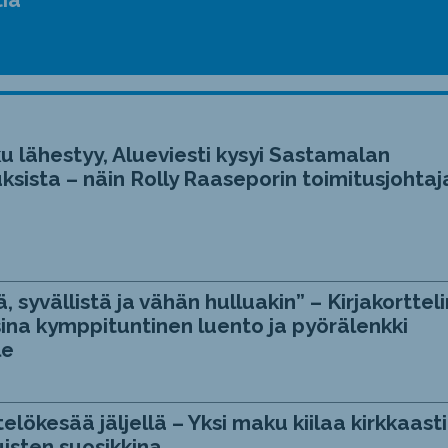
u lähestyy, Alueviesti kysyi Sastamalan
ksista – näin Rolly Raaseporin toimitusjohtaj
, syvällistä ja vähän hulluakin” – Kirjakortteli
ina kymppituntinen luento ja pyörälenkki
le
telökesää jäljellä – Yksi maku kiilaa kirkkaasti
isten suosikkina