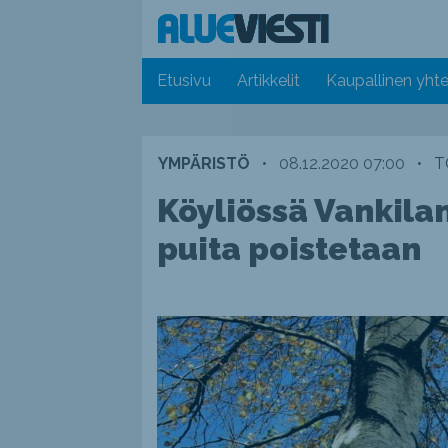
Etusivu
Artikkelit
Kaupallinen yhte
YMPÄRISTÖ
•
08.12.2020 07:00
•
T
Köyliössä Vankila
puita poistetaan