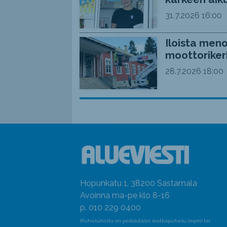
31.7.2026
16:00
Iloista meno
moottoriker
28.7.2026
18:00
Hopunkatu 1, 38200 Sastamala
Avoinna ma-pe klo 8-16
p. 010 229 0400
(Puheluhinta on pelkästään matkapuhelu (mpm) tai