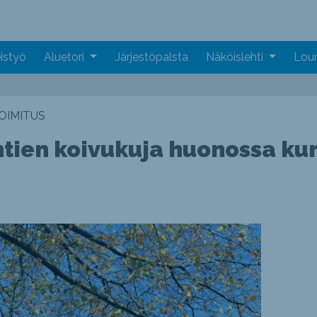
istyö
Aluetori
Järjestöpalsta
Näköislehti
Loun
OIMITUS
ntien koivukuja huonossa ku