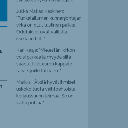
Jukka Matias Keskinen:
"
Punkalaitumen kunnanjohtajan
virka on ollut tuulinen paikka.
Odotukset ovat valitulla
itsellään tiet...
"
a
Kari Kaaja: "
Mielestäni kirkon
voisi purkaa ja myydä siitä
saadut tiilet euron kappale
tarvitsijoille (tiilillä m...
"
Markiisi: "
Älkää hyvät ihmiset
n
uskoko tuota vaihtoehtoista
korjaussuunnitelmaa. Se on
vailla pohjaa.
"