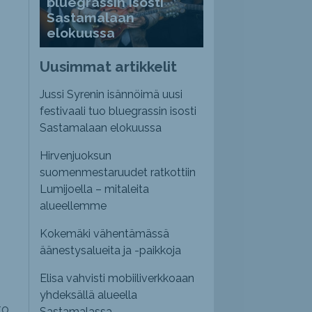
bluegrassin isosti
Sastamalaan
elokuussa
Uusimmat artikkelit
Jussi Syrenin isännöimä uusi
festivaali tuo bluegrassin isosti
Sastamalaan elokuussa
Hirvenjuoksun
suomenmestaruudet ratkottiin
Lumijoella – mitaleita
alueellemme
Kokemäki vähentämässä
äänestysalueita ja -paikkoja
Elisa vahvisti mobiiliverkkoaan
yhdeksällä alueella
to
Sastamalassa