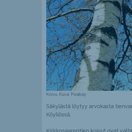
Koivu. Kuva: Pixabay
Säkylästä löytyy arvokasta tienv
Köyliössä.
Kirkkosaarentien koivut ovat valt