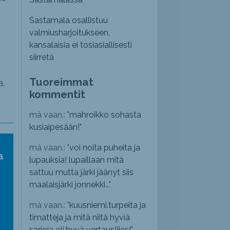
Sastamala osallistuu
valmiusharjoitukseen,
kansalaisia ei tosiasiallisesti
siirretä
Tuoreimmat
.
kommentit
mä vaan.: "
mahroikko sohasta
kusiaipesään!
"
mä vaan.: "
voi noita puheita ja
a
lupauksia! lupaillaan mitä
sattuu mutta järki jäänyt siis
maalaisjärki jonnekki...
"
mä vaan.: "
kuusniemi.turpeita ja
timatteja ja mitä niitä hyviä
sarjoja oli,hyvä vertaus!!jes!
"