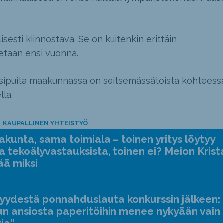
isesti kiinnostava. Se on kuitenkin erittäin
etaan ensi vuonna.
rsipuita maakunnassa on seitsemässätoista kohteessa
lla.
KAUPALLINEN YHTEISTYÖ
kunta, sama toimiala – toinen yritys löytyy
a tekoälyvastauksista, toinen ei? Meion Krist
ää miksi
jyydestä ponnahduslauta konkurssin jälkeen:
n ansiosta paperitöihin menee nykyään vain
tia”