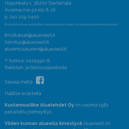
Hopunkatu 1, 38200 Sastamala
Avoinna ma-pe klo 8-16
p. 010 229 0400
(Puheluhinta on pelkästään matkapuhelu (mpm) tai paikallisverkkomaksu (pvm)
ilmoitukset@alueviesti.fi
toimitus@alueviesti.fi
etunimi.sukunimi@alueviesti.fi
Y-tunnus: 0415990-8
Rekisteri- ja tietosuojaseloste
Seuraa meitä
Hallitse evästeitä
Kustannusliike Aluelehdet Oy
on vuonna 1981
perustettu perheyritys.
Viiden kunnan alueella ilmestyvä
Alueviesti on