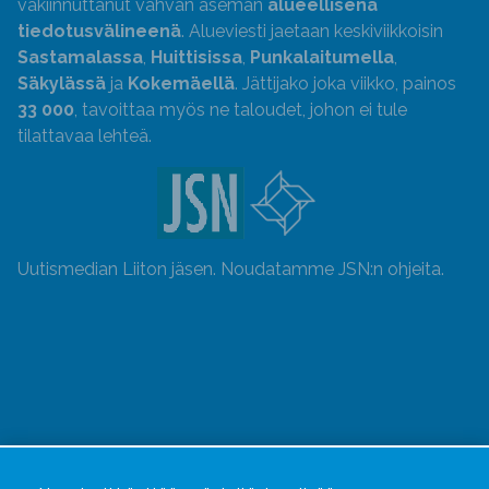
vakiinnuttanut vahvan aseman
alueellisena
tiedotusvälineenä
. Alueviesti jaetaan keskiviikkoisin
Sastamalassa
,
Huittisissa
,
Punkalaitumella
,
Säkylässä
ja
Kokemäellä
. Jättijako joka viikko, painos
33 000
, tavoittaa myös ne taloudet, johon ei tule
tilattavaa lehteä.
Uutismedian Liiton jäsen. Noudatamme JSN:n ohjeita.