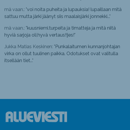
mä vaan.: "
voi noita puheita ja lupauksia! lupaillaan mitä
sattuu mutta järki jäänyt siis maalaisjärki jonnekki...
"
mä vaan.: "
kuusniemi.turpeita ja timatteja ja mitä niitä
hyviä sarjoja oli,hyvä vertaus!!jes!
"
Jukka Matias Keskinen: "
Punkalaitumen kunnanjohtajan
virka on ollut tuulinen paikka. Odotukset ovat valitulla
itsellään tiet...
"