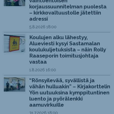
vaihtoehtoisen
korjaussuunnitelman puolesta
– kirkkovaltuustolle jätettiin
adressi
5.8.2026
18:00
Koulujen alku lähestyy,
Alueviesti kysyi Sastamalan
koulukuljetuksista – näin Rolly
Raaseporin toimitusjohtaja
vastaa
1.8.2026
16:00
“Rönsyilevää, syvällistä ja
vähän hulluakin” – Kirjakorttelin
Yön uutuuksina kymppituntinen
luento ja pyörälenkki
aamuvirkuille
31.7.2026
18:00