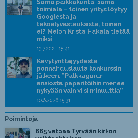
Sama paikkakunta, sama
toimiala – toinen yritys löytyy
Googlesta ja
tekoälyvastauksista, toinen
ei? Meion Krista Hakala tietää
miksi
13.7.2026
15:41
Kevytyrittäjyydestä
ponnahduslauta konkurssin
jälkeen: ”Palkkagurun
ansiosta paperitöihin menee
nykyään vain viisi minuuttia”
10.6.2026
15:31
Poimintoja
665 vetoaa Tyrvään kirkon