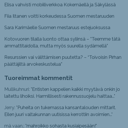
Elisa vahvisti mobiiliverkkoa Kokemäellä ja Säkylässä
Fiia Iltanen voitti korkeudessa Suomen mestaruuden
Sara Karimäelle Suomen mestaruus estejuoksussa
Kotovuoren tilalla luonto ottaa syliinsä – ”Teemme tätä
ammattitaidolla, mutta myös suurella sydämellä”
Resurssien vai välittämisen puutetta? – “Toivoisin Pirhan
päättäjiltä arvokeskustelua”
Tuoreimmat kommentit
Mullikuhnuri: "
Entisten kappelien kaikki myytävä onkin jo
laitettu lihoiksi. Harmillisesti rakennussuojelu haittaa...
"
Jerry: "
Puheita on tukemassa kansantalouden mittarit.
Eilen juuri valtakunnan uutisissa kerrottiin avoimien...
"
mä vaan.: "
mahroikko sohasta kusiaipesään!
"