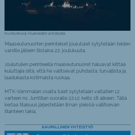
Kuvituskuva Alueviestin arkistosta.
Maaseutunuorten perinteiset joulutulet sytytetään teiden
varsille jälleen tiistaina 22. joulukuuta.
Joulutulien perinteellä maaseutunuoret haluavat kiittää
kuluttajia siitä, että he valitsevat puhdasta, turvallista ja
laadukasta kotimaista ruokaa.
MTK-Vammalan osalta tulet sytytetään valtatien 12
varteen ns. Junttilan suoralle 22.12. kello 18 alkaen. Tällä
kertaa tilaisuus järjestetään ilman yleisöä vallitsevan
tilanteen takia.
KAUPALLINEN YHTEISTYÖ