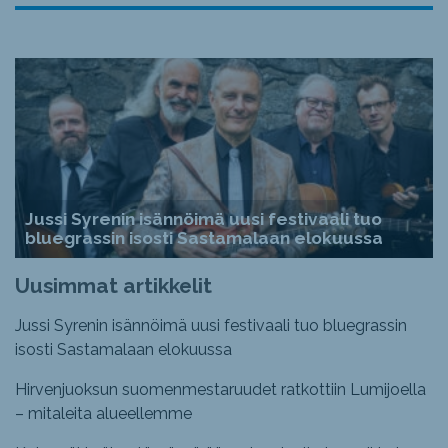
Jussi Syrenin isännöimä uusi festivaali tuo
bluegrassin isosti Sastamalaan elokuussa
Uusimmat artikkelit
Jussi Syrenin isännöimä uusi festivaali tuo bluegrassin
isosti Sastamalaan elokuussa
Hirvenjuoksun suomenmestaruudet ratkottiin Lumijoella
– mitaleita alueellemme