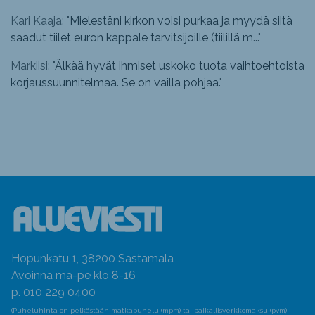
Kari Kaaja: "
Mielestäni kirkon voisi purkaa ja myydä siitä
saadut tiilet euron kappale tarvitsijoille (tiilillä m...
"
Markiisi: "
Älkää hyvät ihmiset uskoko tuota vaihtoehtoista
korjaussuunnitelmaa. Se on vailla pohjaa.
"
Hopunkatu 1, 38200 Sastamala
Avoinna ma-pe klo 8-16
p. 010 229 0400
(Puheluhinta on pelkästään matkapuhelu (mpm) tai paikallisverkkomaksu (pvm)