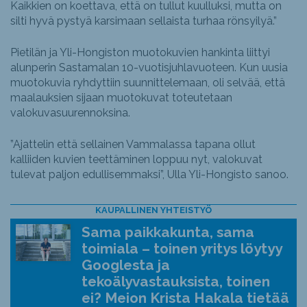
Kaikkien on koettava, että on tullut kuulluksi, mutta on
silti hyvä pystyä karsimaan sellaista turhaa rönsyilyä.”
Pietilän ja Yli-Hongiston muotokuvien hankinta liittyi
alunperin Sastamalan 10-vuotisjuhlavuoteen. Kun uusia
muotokuvia ryhdyttiin suunnittelemaan, oli selvää, että
maalauksien sijaan muotokuvat toteutetaan
valokuvasuurennoksina.
”Ajattelin että sellainen Vammalassa tapana ollut
kalliiden kuvien teettäminen loppuu nyt, valokuvat
tulevat paljon edullisemmaksi”, Ulla Yli-Hongisto sanoo.
KAUPALLINEN YHTEISTYÖ
Sama paikkakunta, sama
toimiala – toinen yritys löytyy
Googlesta ja
tekoälyvastauksista, toinen
ei? Meion Krista Hakala tietää