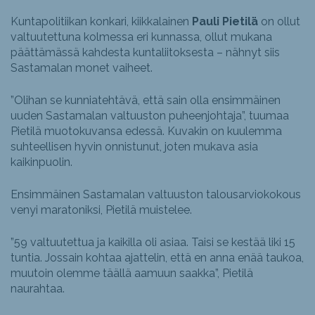
Kuntapolitiikan konkari, kiikkalainen
Pauli Pietilä
on ollut
valtuutettuna kolmessa eri kunnassa, ollut mukana
päättämässä kahdesta kuntaliitoksesta – nähnyt siis
Sastamalan monet vaiheet.
”Olihan se kunniatehtävä, että sain olla ensimmäinen
uuden Sastamalan valtuuston puheenjohtaja”, tuumaa
Pietilä muotokuvansa edessä. Kuvakin on kuulemma
suhteellisen hyvin onnistunut, joten mukava asia
kaikinpuolin.
Ensimmäinen Sastamalan valtuuston talousarviokokous
venyi maratoniksi, Pietilä muistelee.
”59 valtuutettua ja kaikilla oli asiaa. Taisi se kestää liki 15
tuntia. Jossain kohtaa ajattelin, että en anna enää taukoa,
muutoin olemme täällä aamuun saakka”, Pietilä
naurahtaa.