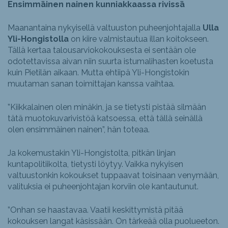
Ensimmäinen nainen kunniakkaassa rivissä
Maanantaina nykyisellä valtuuston puheenjohtajalla
Ulla
Yli-Hongistolla
on kiire valmistautua illan koitokseen.
Tällä kertaa talousarviokokouksesta ei sentään ole
odotettavissa aivan niin suurta istumalihasten koetusta
kuin Pietilän aikaan. Mutta ehtiipä Yli-Hongistokin
muutaman sanan toimittajan kanssa vaihtaa.
”Kiikkalainen olen minäkin, ja se tietysti pistää silmään
tätä muotokuvarivistöä katsoessa, että tällä seinällä
olen ensimmäinen nainen”, hän toteaa.
Ja kokemustakin Yli-Hongistolta, pitkän linjan
kuntapolitiikolta, tietysti löytyy. Vaikka nykyisen
valtuustonkin kokoukset tuppaavat toisinaan venymään,
valituksia ei puheenjohtajan korviin ole kantautunut.
”Onhan se haastavaa. Vaatii keskittymistä pitää
kokouksen langat käsissään. On tärkeää olla puolueeton.