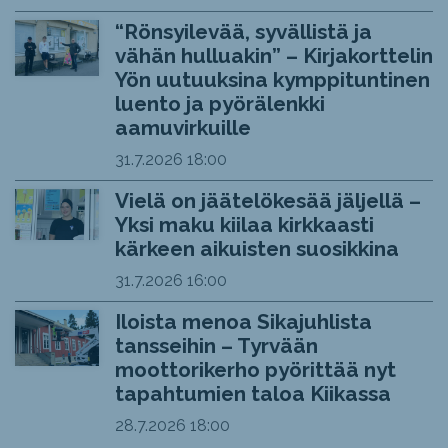
“Rönsyilevää, syvällistä ja
vähän hulluakin” – Kirjakorttelin
Yön uutuuksina kymppituntinen
luento ja pyörälenkki
aamuvirkuille
31.7.2026
18:00
Vielä on jäätelökesää jäljellä –
Yksi maku kiilaa kirkkaasti
kärkeen aikuisten suosikkina
31.7.2026
16:00
Iloista menoa Sikajuhlista
tansseihin – Tyrvään
moottorikerho pyörittää nyt
tapahtumien taloa Kiikassa
28.7.2026
18:00