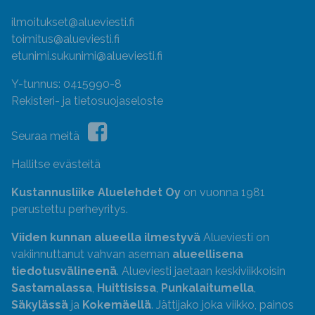
ilmoitukset@alueviesti.fi
toimitus@alueviesti.fi
etunimi.sukunimi@alueviesti.fi
Y-tunnus: 0415990-8
Rekisteri- ja tietosuojaseloste
Seuraa meitä
Hallitse evästeitä
Kustannusliike Aluelehdet Oy
on vuonna 1981
perustettu perheyritys.
Viiden kunnan alueella ilmestyvä
Alueviesti on
vakiinnuttanut vahvan aseman
alueellisena
tiedotusvälineenä
. Alueviesti jaetaan keskiviikkoisin
Sastamalassa
,
Huittisissa
,
Punkalaitumella
,
Säkylässä
ja
Kokemäellä
. Jättijako joka viikko, painos