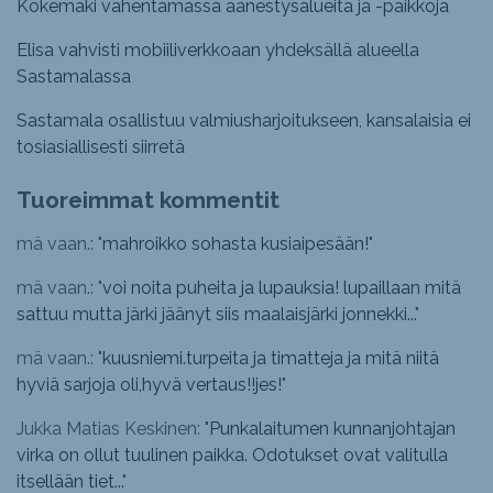
Kokemäki vähentämässä äänestysalueita ja -paikkoja
Elisa vahvisti mobiiliverkkoaan yhdeksällä alueella
Sastamalassa
Sastamala osallistuu valmiusharjoitukseen, kansalaisia ei
tosiasiallisesti siirretä
Tuoreimmat kommentit
mä vaan.: "
mahroikko sohasta kusiaipesään!
"
mä vaan.: "
voi noita puheita ja lupauksia! lupaillaan mitä
sattuu mutta järki jäänyt siis maalaisjärki jonnekki...
"
mä vaan.: "
kuusniemi.turpeita ja timatteja ja mitä niitä
hyviä sarjoja oli,hyvä vertaus!!jes!
"
Jukka Matias Keskinen: "
Punkalaitumen kunnanjohtajan
virka on ollut tuulinen paikka. Odotukset ovat valitulla
itsellään tiet...
"