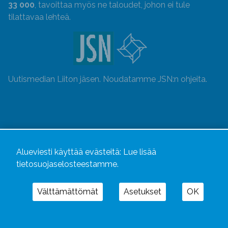
33 000
, tavoittaa myös ne taloudet, johon ei tule
tilattavaa lehteä.
Uutismedian Liiton jäsen. Noudatamme JSN:n ohjeita.
Alueviesti käyttää evästeitä:
Lue lisää
tietosuojaselosteestamme.
Välttämättömät
Asetukset
OK
Alueviesti
ja
alueviesti.fi
ovat osa Kustannusliike