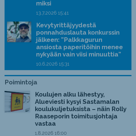
miksi
13.7.2026
15:41
Kevytyrittäjyydestä
ponnahduslauta konkurssin
jälkeen: ”Palkkagurun
ansiosta paperitöihin menee
nykyään vain viisi minuuttia”
10.6.2026
15:31
Poimintoja
Koulujen alku lähestyy,
Alueviesti kysyi Sastamalan
koulukuljetuksista – näin Rolly
Raaseporin toimitusjohtaja
vastaa
1.8.2026
16:00