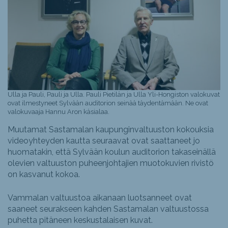
Ulla ja Pauli, Pauli ja Ulla. Pauli Pietilän ja Ulla Yli-Hongiston valokuvat
ovat ilmestyneet Sylvään auditorion seinää täydentämään. Ne ovat
valokuvaaja Hannu Aron käsialaa.
Muutamat Sastamalan kaupunginvaltuuston kokouksia
videoyhteyden kautta seuraavat ovat saattaneet jo
huomatakin, että Sylvään koulun auditorion takaseinällä
olevien valtuuston puheenjohtajien muotokuvien rivistö
on kasvanut kokoa.
Vammalan valtuustoa aikanaan luotsanneet ovat
saaneet seurakseen kahden Sastamalan valtuustossa
puhetta pitäneen keskustalaisen kuvat.