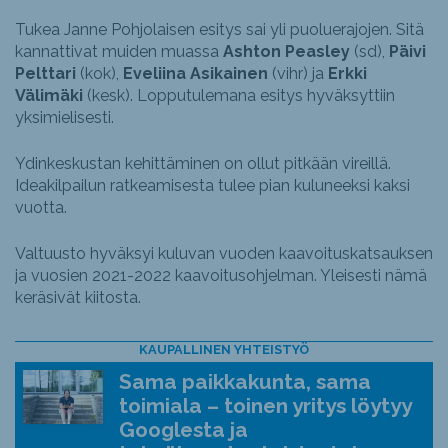
Tukea Janne Pohjolaisen esitys sai yli puoluerajojen. Sitä
kannattivat muiden muassa
Ashton Peasley
(sd),
Päivi
Pelttari
(kok),
Eveliina Asikainen
(vihr) ja
Erkki
Välimäki
(kesk). Lopputulemana esitys hyväksyttiin
yksimielisesti.
Ydinkeskustan kehittäminen on ollut pitkään vireillä.
Ideakilpailun ratkeamisesta tulee pian kuluneeksi kaksi
vuotta.
Valtuusto hyväksyi kuluvan vuoden kaavoituskatsauksen
ja vuosien 2021-2022 kaavoitusohjelman. Yleisesti nämä
keräsivät kiitosta.
KAUPALLINEN YHTEISTYÖ
Sama paikkakunta, sama
toimiala – toinen yritys löytyy
Googlesta ja