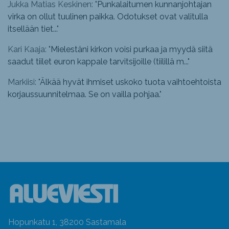
Jukka Matias Keskinen: "
Punkalaitumen kunnanjohtajan
virka on ollut tuulinen paikka. Odotukset ovat valitulla
itsellään tiet...
"
Kari Kaaja: "
Mielestäni kirkon voisi purkaa ja myydä siitä
saadut tiilet euron kappale tarvitsijoille (tiilillä m...
"
Markiisi: "
Älkää hyvät ihmiset uskoko tuota vaihtoehtoista
korjaussuunnitelmaa. Se on vailla pohjaa.
"
Hopunkatu 1, 38200 Sastamala