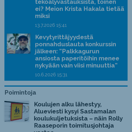
tekoälyvastauksista, toinen
ei? Meion Krista Hakala tietää
miksi
13.7.2026
15:41
Kevytyrittäjyydestä
ponnahduslauta konkurssin
jälkeen: ”Palkkagurun
ansiosta paperitöihin menee
nykyään vain viisi minuuttia”
10.6.2026
15:31
Poimintoja
Koulujen alku lähestyy,
Alueviesti kysyi Sastamalan
koulukuljetuksista – näin Rolly
Raaseporin toimitusjohtaja