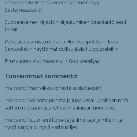
Satosen terveiset: Talouden käänne näkyy
Sastamalassakin
Suodenniemen kirjaston kirjautuminen pääsääntöisesti
toimii
Paikallisosaamista mukana Huuhkajapolulla – Eppu
Santoollakin näyttömahdollisuuksia huippupeleihin
Pirunvuoren Kivilinnassa yli 1 800 vierailijaa
Tuoreimmat kommentit
mä vaan.: "
mahroikko sohasta kusiaipesään!
"
mä vaan.: "
voi noita puheita ja lupauksia! lupaillaan mitä
sattuu mutta järki jäänyt siis maalaisjärki jonnekki...
"
mä vaan.: "
kuusniemi.turpeita ja timatteja ja mitä niitä
hyviä sarjoja oli,hyvä vertaus!!jes!
"