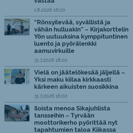
vastaa
1.8.2026
16:00
“Rönsyilevää, syvällistä ja
vähän hulluakin” – Kirjakorttelin
Yön uutuuksina kymppituntinen
luento ja pyörälenkki
aamuvirkuille
31.7.2026
18:00
Vielä on jäätelökesää jäljellä –
Yksi maku kiilaa kirkkaasti
kärkeen aikuisten suosikkina
31.7.2026
16:00
Iloista menoa Sikajuhlista
tansseihin – Tyrvään
moottorikerho pyörittää nyt
tapahtumien taloa Kiikassa