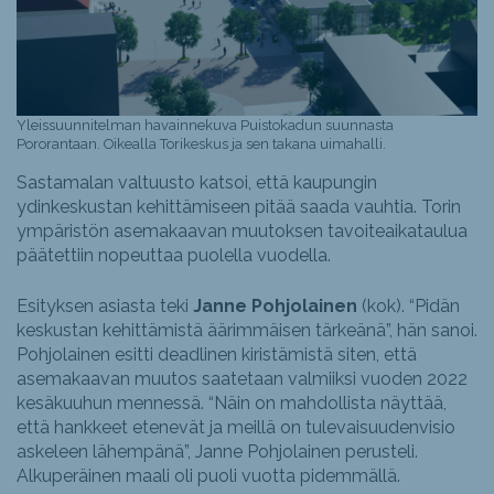
Yleissuunnitelman havainnekuva Puistokadun suunnasta
Pororantaan. Oikealla Torikeskus ja sen takana uimahalli.
Sastamalan valtuusto katsoi, että kaupungin
ydinkeskustan kehittämiseen pitää saada vauhtia. Torin
ympäristön asemakaavan muutoksen tavoiteaikataulua
päätettiin nopeuttaa puolella vuodella.
Esityksen asiasta teki
Janne Pohjolainen
(kok). “Pidän
keskustan kehittämistä äärimmäisen tärkeänä”, hän sanoi.
Pohjolainen esitti deadlinen kiristämistä siten, että
asemakaavan muutos saatetaan valmiiksi vuoden 2022
kesäkuuhun mennessä. “Näin on mahdollista näyttää,
että hankkeet etenevät ja meillä on tulevaisuudenvisio
askeleen lähempänä”, Janne Pohjolainen perusteli.
Alkuperäinen maali oli puoli vuotta pidemmällä.