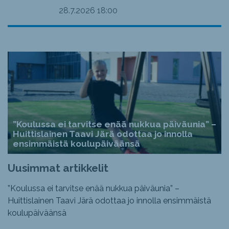
28.7.2026
18:00
”Koulussa ei tarvitse enää nukkua päiväunia” –
Huittislainen Taavi Järä odottaa jo innolla
ensimmäistä koulupäiväänsä
Uusimmat artikkelit
”Koulussa ei tarvitse enää nukkua päiväunia” –
Huittislainen Taavi Järä odottaa jo innolla ensimmäistä
koulupäiväänsä