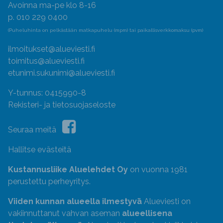
Avoinna ma-pe klo 8-16
p. 010 229 0400
(Puheluhinta on pelkästään matkapuhelu (mpm) tai paikallisverkkomaksu (pvm)
ilmoitukset@alueviesti.fi
toimitus@alueviesti.fi
etunimi.sukunimi@alueviesti.fi
Y-tunnus: 0415990-8
Rekisteri- ja tietosuojaseloste
Seuraa meitä
Hallitse evästeitä
Kustannusliike Aluelehdet Oy
on vuonna 1981
perustettu perheyritys.
Viiden kunnan alueella ilmestyvä
Alueviesti on
vakiinnuttanut vahvan aseman
alueellisena