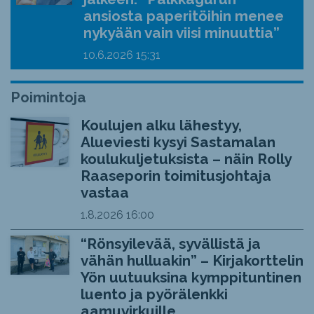
ansiosta paperitöihin menee
nykyään vain viisi minuuttia”
10.6.2026
15:31
Poimintoja
Koulujen alku lähestyy,
Alueviesti kysyi Sastamalan
koulukuljetuksista – näin Rolly
Raaseporin toimitusjohtaja
vastaa
1.8.2026
16:00
“Rönsyilevää, syvällistä ja
vähän hulluakin” – Kirjakorttelin
Yön uutuuksina kymppituntinen
luento ja pyörälenkki
aamuvirkuille