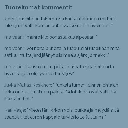
Tuoreimmat kommentit
Jerry: "
Puheita on tukemassa kansantalouden mittarit.
Eilen juuri valtakunnan uutisissa kerrottiin avoimien...
"
mä vaan.: "
mahroikko sohasta kusiaipesään!
"
mä vaan.: "
voi noita puheita ja lupauksia! lupaillaan mitä
sattuu mutta järki jäänyt siis maalaisjärki jonnekki...
"
mä vaan.: "
kuusniemi.turpeita ja timatteja ja mitä niitä
hyviä sarjoja oli,hyvä vertaus!!jes!
"
Jukka Matias Keskinen: "
Punkalaitumen kunnanjohtajan
virka on ollut tuulinen paikka. Odotukset ovat valitulla
itsellään tiet...
"
Kari Kaaja: "
Mielestäni kirkon voisi purkaa ja myydä siitä
saadut tiilet euron kappale tarvitsijoille (tiilillä m...
"