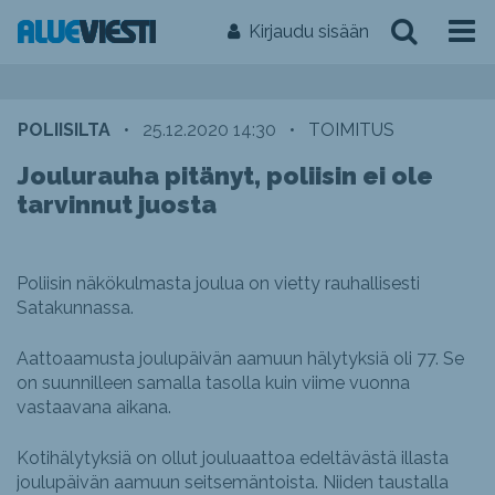
Kirjaudu sisään
POLIISILTA
•
25.12.2020 14:30
•
TOIMITUS
Joulurauha pitänyt, poliisin ei ole
tarvinnut juosta
Poliisin näkökulmasta joulua on vietty rauhallisesti
Satakunnassa.
Aattoaamusta joulupäivän aamuun hälytyksiä oli 77. Se
on suunnilleen samalla tasolla kuin viime vuonna
vastaavana aikana.
Kotihälytyksiä on ollut jouluaattoa edeltävästä illasta
joulupäivän aamuun seitsemäntoista. Niiden taustalla