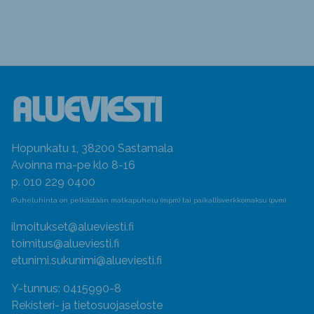
Hopunkatu 1, 38200 Sastamala
Avoinna ma-pe klo 8-16
p. 010 229 0400
(Puheluhinta on pelkästään matkapuhelu (mpm) tai paikallisverkkomaksu (pvm)
ilmoitukset@alueviesti.fi
toimitus@alueviesti.fi
etunimi.sukunimi@alueviesti.fi
Y-tunnus: 0415990-8
Rekisteri- ja tietosuojaseloste