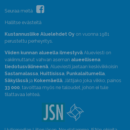
Seuraa meitä
Hallitse evästeitä
Kustannusliike Aluelehdet Oy
on vuonna 1981
perustettu perheyritys.
Viiden kunnan alueella ilmestyvä
Alueviesti on
vakiinnuttanut vahvan aseman
alueellisena
tiedotusvälineenä
. Alueviesti jaetaan keskiviikkoisin
Sastamalassa
,
Huittisissa
,
Punkalaitumella
,
Säkylässä
ja
Kokemäellä
. Jättijako joka viikko, painos
33 000
, tavoittaa myös ne taloudet, johon ei tule
tilattavaa lehteä.
Uutismedian Liiton jäsen. Noudatamme JSN:n ohjeita.