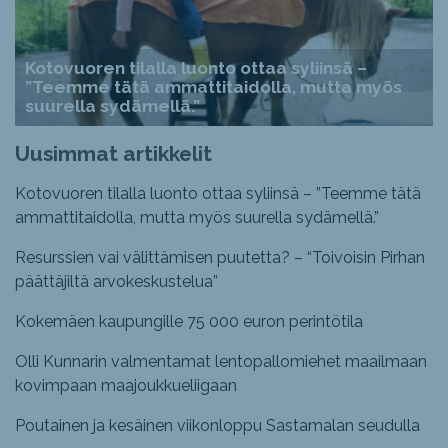
Kotovuoren tilalla luonto ottaa syliinsä –
”Teemme tätä ammattitaidolla, mutta myös
suurella sydämellä.”
Uusimmat artikkelit
Kotovuoren tilalla luonto ottaa syliinsä – ”Teemme tätä
ammattitaidolla, mutta myös suurella sydämellä.”
Resurssien vai välittämisen puutetta? – “Toivoisin Pirhan
päättäjiltä arvokeskustelua”
Kokemäen kaupungille 75 000 euron perintötila
Olli Kunnarin valmentamat lentopallomiehet maailmaan
kovimpaan maajoukkueliigaan
Poutainen ja kesäinen viikonloppu Sastamalan seudulla