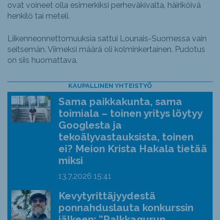
ovat voineet olla esimerkiksi perheväkivalta, häiriköivä
henkilö tai meteli.
Liikenneonnettomuuksia sattui Lounais-Suomessa vain
seitsemän. Viimeksi määrä oli kolminkertainen. Pudotus
on siis huomattava.
KAUPALLINEN YHTEISTYÖ
Sama paikkakunta, sama
toimiala – toinen yritys löytyy
Googlesta ja
tekoälyvastauksista, toinen
ei? Meion Krista Hakala tietää
miksi
13.7.2026
15:41
Kevytyrittäjyydestä
ponnahduslauta konkurssin
jälkeen: ”Palkkagurun