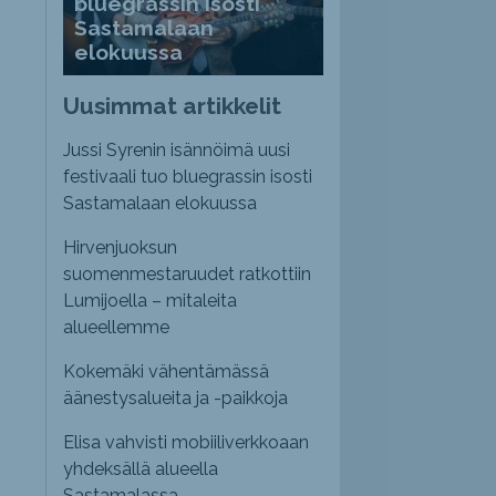
bluegrassin isosti
Sastamalaan
elokuussa
Uusimmat artikkelit
Jussi Syrenin isännöimä uusi
festivaali tuo bluegrassin isosti
Sastamalaan elokuussa
Hirvenjuoksun
suomenmestaruudet ratkottiin
Lumijoella – mitaleita
alueellemme
Kokemäki vähentämässä
äänestysalueita ja -paikkoja
Elisa vahvisti mobiiliverkkoaan
yhdeksällä alueella
Sastamalassa