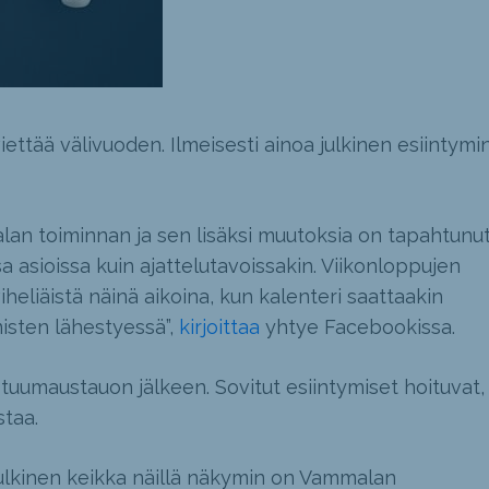
iettää välivuoden. Ilmeisesti ainoa julkinen esiintymi
alan toiminnan ja sen lisäksi muutoksia on tapahtunu
 asioissa kuin ajattelutavoissakin. Viikonloppujen
heliäistä näinä aikoina, kun kalenteri saattaakin
misten lähestyessä”,
kirjoittaa
yhtye Facebookissa.
tuumaustauon jälkeen. Sovitut esiintymiset hoituvat,
staa.
lkinen keikka näillä näkymin on Vammalan