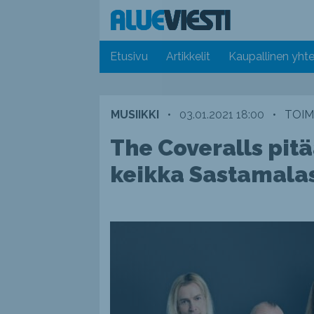
Etusivu
Artikkelit
Kaupallinen yhte
MUSIIKKI
•
03.01.2021 18:00
•
TOIM
The Coveralls pit
keikka Sastamala