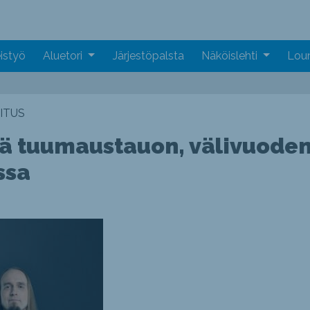
istyö
Aluetori
Järjestöpalsta
Näköislehti
Loun
ITUS
ää tuumaustauon, välivuoden
ssa