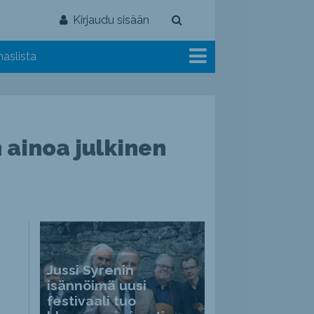
Kirjaudu sisään
aslista
 ainoa julkinen
Jussi Syrenin
isännöimä uusi
festivaali tuo