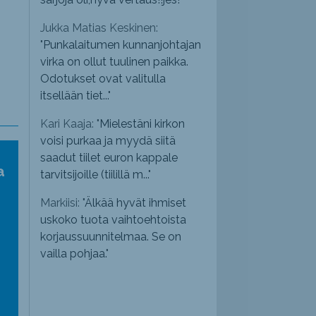
Jukka Matias Keskinen:
"
Punkalaitumen kunnanjohtajan
virka on ollut tuulinen paikka.
Odotukset ovat valitulla
itsellään tiet...
"
Kari Kaaja: "
Mielestäni kirkon
voisi purkaa ja myydä siitä
saadut tiilet euron kappale
a
tarvitsijoille (tiilillä m...
"
Markiisi: "
Älkää hyvät ihmiset
uskoko tuota vaihtoehtoista
korjaussuunnitelmaa. Se on
vailla pohjaa.
"