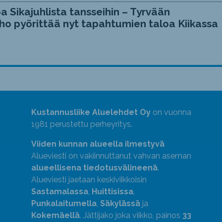
a Sikajuhlista tansseihin – Tyrvään
ho pyörittää nyt tapahtumien taloa Kiikassa
Kustannusliike Aluelehdet Oy
on vuonna
1981 perustettu perheyritys.
Viiden kunnan alueella ilmestyvä
Alueviesti on vakiinnuttanut vahvan aseman
alueellisena tiedotusvälineenä
.
Alueviesti jaetaan keskiviikkoisin
Sastamalassa
,
Huittisissa
,
Punkalaitumella
,
Säkylässä
ja
Kokemäellä
. Jättijako joka viikko, painos
33