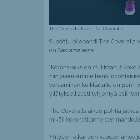
The Coveralls. Kuva: The Coveralls
Suosittu bilebändi The Coveralls v
on Sastamalassa.
“Korona-aika on mullistanut koko 
niin jäsentemme henkilökohtaisissa
varaaminen keikkailulle on perin vi
yllätyksellisesti tyhjentyä esiinty
The Coveralls aikoo pohtia jatkoa 
mikäli koronatilanne sen mahdolli
Yhtyeen alkaneen vuoden ainoa ju