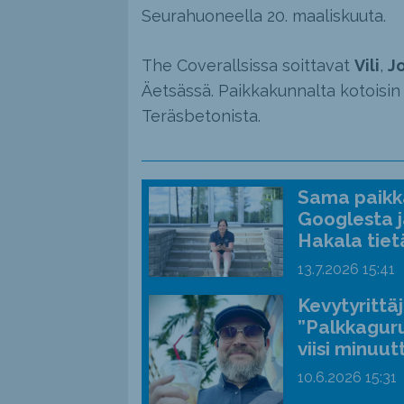
Seurahuoneella 20. maaliskuuta.
The Coverallsissa soittavat
Vili
,
J
Äetsässä. Paikkakunnalta kotoisin 
Teräsbetonista.
Sama paikka
Googlesta j
Hakala tiet
13.7.2026
15:41
Kevytyrittä
”Palkkaguru
viisi minuut
10.6.2026
15:31