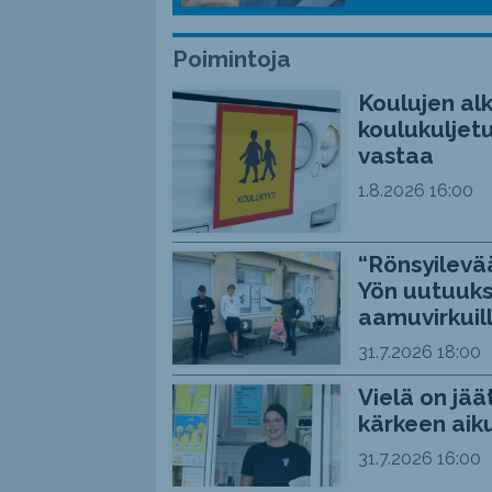
Poimintoja
Koulujen alk
koulukuljetu
vastaa
1.8.2026
16:00
“Rönsyilevää
Yön uutuuks
aamuvirkuil
31.7.2026
18:00
Vielä on jää
kärkeen aiku
31.7.2026
16:00