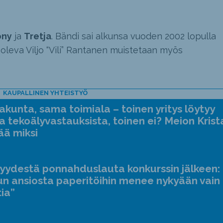
ony
ja
Tretja
. Bändi sai alkunsa vuoden 2002 lopulla
oleva Viljo “Vili” Rantanen muistetaan myös
KAUPALLINEN YHTEISTYÖ
kunta, sama toimiala – toinen yritys löytyy
a tekoälyvastauksista, toinen ei? Meion Krist
ää miksi
jyydestä ponnahduslauta konkurssin jälkeen:
n ansiosta paperitöihin menee nykyään vain
tia”