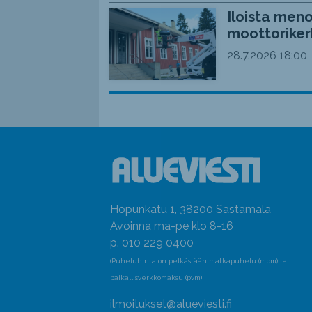
Iloista meno
moottoriker
28.7.2026
18:00
Hopunkatu 1, 38200 Sastamala
Avoinna ma-pe klo 8-16
p. 010 229 0400
(Puheluhinta on pelkästään matkapuhelu (mpm) tai
paikallisverkkomaksu (pvm)
ilmoitukset@alueviesti.fi