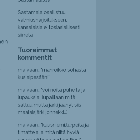
Sastamala osallistuu
valmiusharjoitukseen,
kansalaisia ei tosiasiallisesti
siirretä
nen
Tuoreimmat
kommentit
t
mä vaan.: "
mahroikko sohasta
kusiaipesään!
"
mä vaan.: "
voi noita puheita ja
lupauksia! lupaillaan mitä
sattuu mutta järki jäänyt siis
maalaisjärki jonnekki...
"
mä vaan.: "
kuusniemi.turpeita ja
timatteja ja mitä niitä hyviä
sarjoja oli,hyvä vertaus!!jes!
"