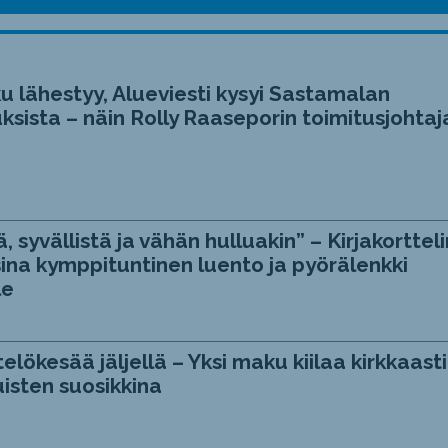
u lähestyy, Alueviesti kysyi Sastamalan
ksista – näin Rolly Raaseporin toimitusjohtaj
, syvällistä ja vähän hulluakin” – Kirjakortteli
ina kymppituntinen luento ja pyörälenkki
le
telökesää jäljellä – Yksi maku kiilaa kirkkaasti
isten suosikkina