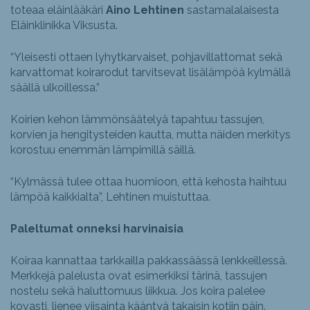
toteaa eläinlääkäri
Aino Lehtinen
sastamalalaisesta
Eläinklinikka Viksusta.
“Yleisesti ottaen lyhytkarvaiset, pohjavillattomat sekä
karvattomat koirarodut tarvitsevat lisälämpöä kylmällä
säällä ulkoillessa.”
Koirien kehon lämmönsäätelyä tapahtuu tassujen,
korvien ja hengitysteiden kautta, mutta näiden merkitys
korostuu enemmän lämpimillä säillä.
“Kylmässä tulee ottaa huomioon, että kehosta haihtuu
lämpöä kaikkialta”, Lehtinen muistuttaa.
Paleltumat onneksi harvinaisia
Koiraa kannattaa tarkkailla pakkassäässä lenkkeillessä.
Merkkejä palelusta ovat esimerkiksi tärinä, tassujen
nostelu sekä haluttomuus liikkua. Jos koira palelee
kovasti, lienee viisainta kääntyä takaisin kotiin päin.