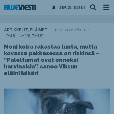
Kirjaudu sisään
ARTIKKELIT, ELÄIMET
•
14.01.2021 18:00
•
PAULIINA VILENIUS
Moni koira rakastaa lunta, mutta
kovassa pakkasessa on riskinsä –
“Paleltumat ovat onneksi
harvinaisia”, sanoo Viksun
eläinlääkäri