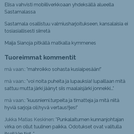
Elisa vahvisti mobiiliverkkoaan yhdeksällä alueella
Sastamalassa
Sastamala osallistuu valmiusharjoitukseen, kansalaisia ei
tosiasiallisesti siirretä
Maija Sianoja pitkällä matkalla kymmenes
Tuoreimmat kommentit
mä vaan.: "
mahroikko sohasta kusiaipesään!
"
mä vaan.: "
voi noita puheita ja lupauksia! lupaillaan mitä
sattuu mutta järki jäänyt siis maalaisjärki jonnekki...
"
mä vaan.: "
kuusniemi.turpeita ja timatteja ja mitä niitä
hyviä sarjoja oli,hyvä vertaus!!jes!
"
Jukka Matias Keskinen: "
Punkalaitumen kunnanjohtajan
virka on ollut tuulinen paikka. Odotukset ovat valitulla
itsellään tiet...
"