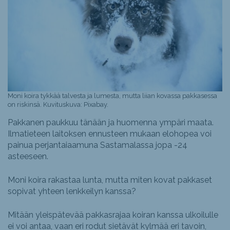
Moni koira tykkää talvesta ja lumesta, mutta liian kovassa pakkasessa
on riskinsä. Kuvituskuva: Pixabay.
Pakkanen paukkuu tänään ja huomenna ympäri maata.
Ilmatieteen laitoksen ennusteen mukaan elohopea voi
painua perjantaiaamuna Sastamalassa jopa -24
asteeseen.
Moni koira rakastaa lunta, mutta miten kovat pakkaset
sopivat yhteen lenkkeilyn kanssa?
Mitään yleispätevää pakkasrajaa koiran kanssa ulkoilulle
ei voi antaa, vaan eri rodut sietävät kylmää eri tavoin,