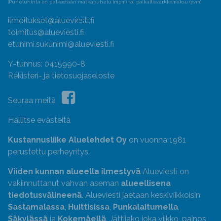
(Puheluhinta on pelkästään matkapuhelu (mpm) tai paikallisverkkomaksu (pvm)
ilmoitukset@alueviesti.fi
toimitus@alueviesti.fi
etunimi.sukunimi@alueviesti.fi
Y-tunnus: 0415990-8
Rekisteri- ja tietosuojaseloste
Seuraa meitä
Hallitse evästeitä
Kustannusliike Aluelehdet Oy
on vuonna 1981
perustettu perheyritys.
Viiden kunnan alueella ilmestyvä
Alueviesti on
vakiinnuttanut vahvan aseman
alueellisena
tiedotusvälineenä
. Alueviesti jaetaan keskiviikkoisin
Sastamalassa
,
Huittisissa
,
Punkalaitumella
,
Säkylässä
ja
Kokemäellä
. Jättijako joka viikko, painos