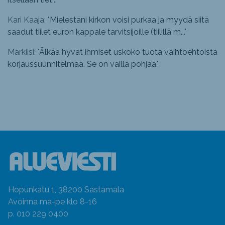
Kari Kaaja: "
Mielestäni kirkon voisi purkaa ja myydä siitä
saadut tiilet euron kappale tarvitsijoille (tiilillä m...
"
Markiisi: "
Älkää hyvät ihmiset uskoko tuota vaihtoehtoista
korjaussuunnitelmaa. Se on vailla pohjaa.
"
Hopunkatu 1, 38200 Sastamala
Avoinna ma-pe klo 8-16
p. 010 229 0400