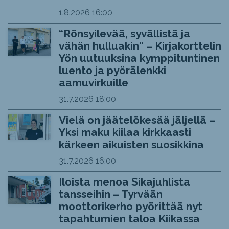
1.8.2026
16:00
“Rönsyilevää, syvällistä ja
vähän hulluakin” – Kirjakorttelin
Yön uutuuksina kymppituntinen
luento ja pyörälenkki
aamuvirkuille
31.7.2026
18:00
Vielä on jäätelökesää jäljellä –
Yksi maku kiilaa kirkkaasti
kärkeen aikuisten suosikkina
31.7.2026
16:00
Iloista menoa Sikajuhlista
tansseihin – Tyrvään
moottorikerho pyörittää nyt
tapahtumien taloa Kiikassa