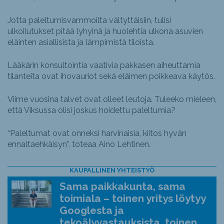
Jotta paleltumisvammoilta vältyttäisiin, tulisi
ulkoilutukset pitää lyhyinä ja huolehtia ulkona asuvien
eläinten asiallisista ja lämpimistä tiloista.
Lääkärin konsultointia vaativia pakkasen aiheuttamia
tilanteita ovat ihovauriot sekä eläimen poikkeava käytös.
Viime vuosina talvet ovat olleet leutoja. Tuleeko mieleen,
että Viksussa olisi joskus hoidettu paleltumia?
“Paleltumat ovat onneksi harvinaisia, kiitos hyvän
ennaltaehkäisyn”, toteaa Aino Lehtinen.
KAUPALLINEN YHTEISTYÖ
Sama paikkakunta, sama
toimiala – toinen yritys löytyy
Googlesta ja
tekoälyvastauksista, toinen