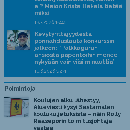
ei? Meion Krista Hakala tietää
miksi
13.7.2026
15:41
Kevytyrittäjyydestä
ponnahduslauta konkurssin
jälkeen: ”Palkkagurun
ansiosta paperitöihin menee
nykyään vain viisi minuuttia”
10.6.2026
15:31
Poimintoja
Koulujen alku lähestyy,
Alueviesti kysyi Sastamalan
koulukuljetuksista – näin Rolly
Raaseporin toimitusjohtaja
vastaa