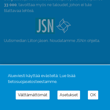
33 000
, tavoittaa myös ne taloudet, johon ei tule
tilattavaa lehteä.
Uutismedian Liiton jäsen. Noudatamme JSN:n ohjeita.
Alueviesti käyttää evästeitä:
Lue lisää
tietosuojaselosteestamme.
Välttämättömät
Asetukset
OK
Alueviesti
ja
alueviesti.fi
ovat osa Kustannusliike