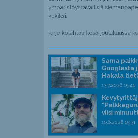
ympäristöystävällisiä siemenpapere
kukiksi.
Kirje kolahtaa kesä-joulukuussa k
Sama paikka
Googlesta j
Hakala tiet
13.7.2026
15:41
Kevytyrittä
”Palkkaguru
viisi minuut
10.6.2026
15:31