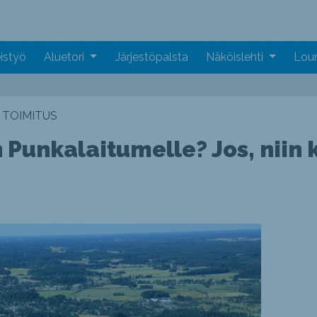
istyö
Aluetori
Järjestöpalsta
Näköislehti
Loun
TOIMITUS
n Punkalaitumelle? Jos, niin