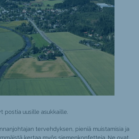
postia uusille asukkaille.
nnanjohtajan tervehdyksen, pieniä muistamisia ja
ensimmäistä kertaa myös siemenkonfetteja. Ne ovat