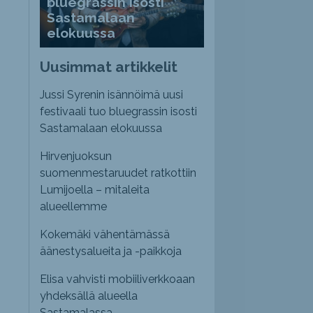
bluegrassin isosti
Sastamalaan
elokuussa
Uusimmat artikkelit
Jussi Syrenin isännöimä uusi
festivaali tuo bluegrassin isosti
Sastamalaan elokuussa
Hirvenjuoksun
suomenmestaruudet ratkottiin
Lumijoella – mitaleita
alueellemme
Kokemäki vähentämässä
äänestysalueita ja -paikkoja
Elisa vahvisti mobiiliverkkoaan
yhdeksällä alueella
Sastamalassa