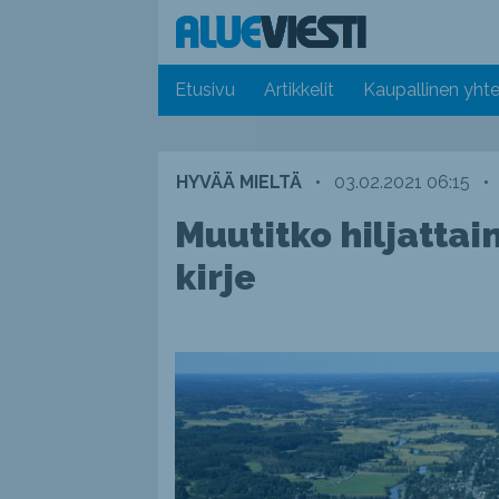
Etusivu
Artikkelit
Kaupallinen yhte
HYVÄÄ MIELTÄ
•
03.02.2021 06:15
•
Muutitko hiljattai
kirje