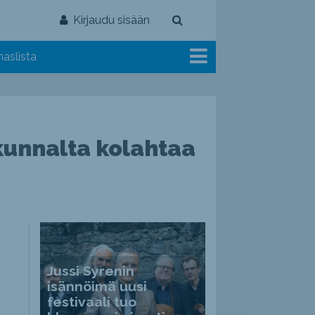
Kirjaudu sisään
aslista
 kunnalta kolahtaa
Jussi Syrenin
isännöimä uusi
festivaali tuo