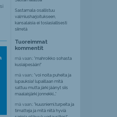
si
Sastamala osallistuu
valmiusharjoitukseen,
kansalaisia ei tosiasiallisesti
siirretä
Tuoreimmat
kommentit
a
mä vaan.: "
mahroikko sohasta
kusiaipesään!
"
mä vaan.: "
voi noita puheita ja
lupauksia! lupaillaan mitä
sattuu mutta järki jäänyt siis
maalaisjärki jonnekki...
"
mä vaan.: "
kuusniemi.turpeita ja
timatteja ja mitä niitä hyviä
sarjoja oli,hyvä vertaus!!jes!
"