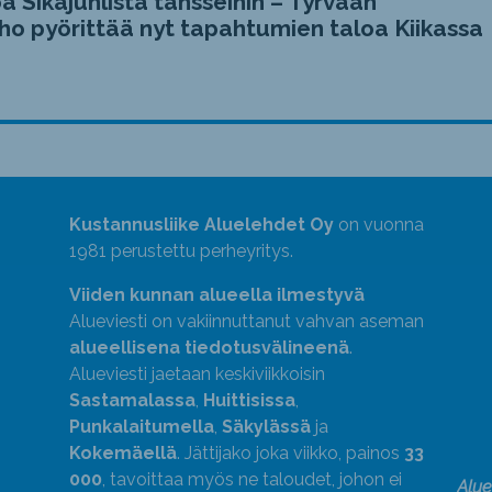
a Sikajuhlista tansseihin – Tyrvään
ho pyörittää nyt tapahtumien taloa Kiikassa
Kustannusliike Aluelehdet Oy
on vuonna
1981 perustettu perheyritys.
Viiden kunnan alueella ilmestyvä
Alueviesti on vakiinnuttanut vahvan aseman
alueellisena tiedotusvälineenä
.
Alueviesti jaetaan keskiviikkoisin
Sastamalassa
,
Huittisissa
,
Punkalaitumella
,
Säkylässä
ja
Kokemäellä
. Jättijako joka viikko, painos
33
000
, tavoittaa myös ne taloudet, johon ei
Alue