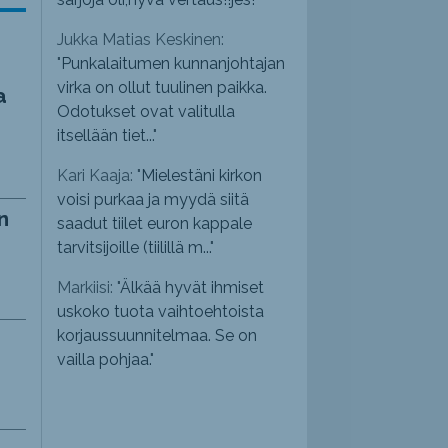
Jukka Matias Keskinen:
"
Punkalaitumen kunnanjohtajan
virka on ollut tuulinen paikka.
a
Odotukset ovat valitulla
itsellään tiet...
"
Kari Kaaja: "
Mielestäni kirkon
voisi purkaa ja myydä siitä
n
saadut tiilet euron kappale
tarvitsijoille (tiilillä m...
"
Markiisi: "
Älkää hyvät ihmiset
uskoko tuota vaihtoehtoista
korjaussuunnitelmaa. Se on
vailla pohjaa.
"