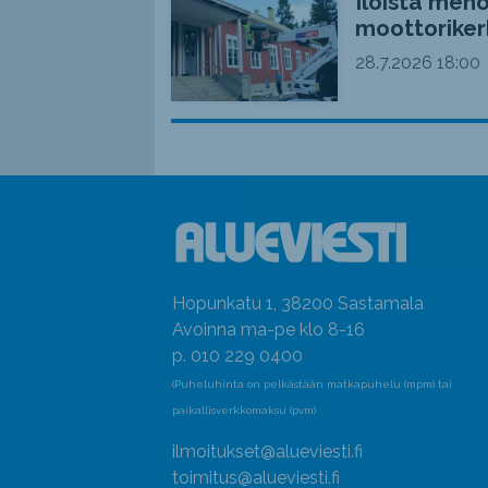
Iloista meno
moottoriker
28.7.2026
18:00
Hopunkatu 1, 38200 Sastamala
Avoinna ma-pe klo 8-16
p. 010 229 0400
(Puheluhinta on pelkästään matkapuhelu (mpm) tai
paikallisverkkomaksu (pvm)
ilmoitukset@alueviesti.fi
toimitus@alueviesti.fi