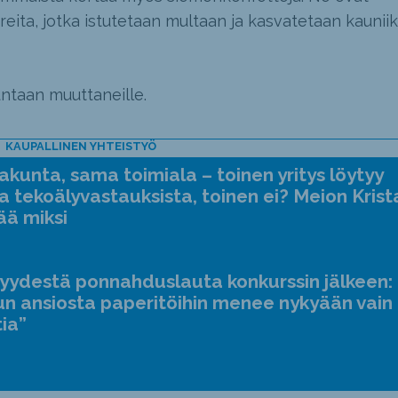
ita, jotka istutetaan multaan ja kasvatetaan kauniik
untaan muuttaneille.
KAUPALLINEN YHTEISTYÖ
kunta, sama toimiala – toinen yritys löytyy
a tekoälyvastauksista, toinen ei? Meion Krist
ää miksi
jyydestä ponnahduslauta konkurssin jälkeen:
n ansiosta paperitöihin menee nykyään vain
tia”