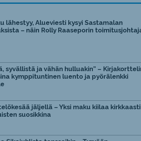
u lähestyy, Alueviesti kysyi Sastamalan
ksista – näin Rolly Raaseporin toimitusjohtaj
, syvällistä ja vähän hulluakin” – Kirjakortteli
ina kymppituntinen luento ja pyörälenkki
le
telökesää jäljellä – Yksi maku kiilaa kirkkaasti
isten suosikkina