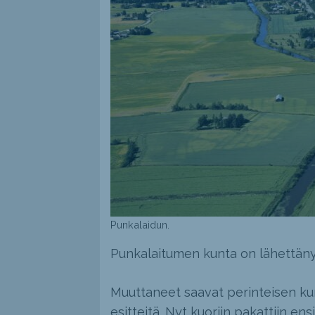
Punkalaidun.
Punkalaitumen kunta on lähettänyt 
Muuttaneet saavat perinteisen ku
esitteitä. Nyt kuoriin pakattiin 