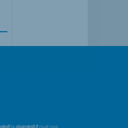
viesti
ja
alueviesti.fi
ovat osa