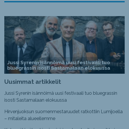
Jussi Syrenin isännöimä uusi festivaali tuo
bluegrassin isosti Sastamalaan elokuussa
Uusimmat artikkelit
Jussi Syrenin isännöimä uusi festivaali tuo bluegrassin
isosti Sastamalaan elokuussa
Hirvenjuoksun suomenmestaruudet ratkottiin Lumijoella
– mitaleita alueellemme