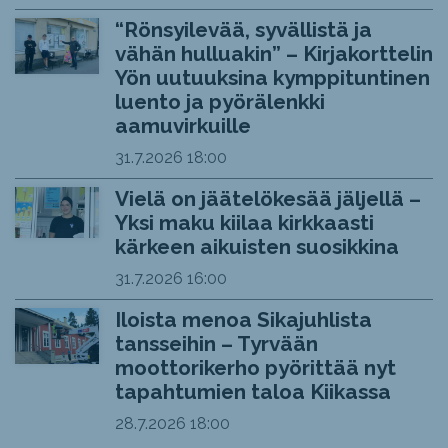
“Rönsyilevää, syvällistä ja
vähän hulluakin” – Kirjakorttelin
Yön uutuuksina kymppituntinen
luento ja pyörälenkki
aamuvirkuille
31.7.2026
18:00
Vielä on jäätelökesää jäljellä –
Yksi maku kiilaa kirkkaasti
kärkeen aikuisten suosikkina
31.7.2026
16:00
Iloista menoa Sikajuhlista
tansseihin – Tyrvään
moottorikerho pyörittää nyt
tapahtumien taloa Kiikassa
28.7.2026
18:00