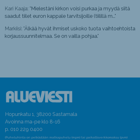
Kari Kaaja: "
Mielestäni kirkon voisi purkaa ja myydä siitä
saadut tiilet euron kappale tarvitsijoille (tiilillä m...
"
Markiisi: "
Älkää hyvät ihmiset uskoko tuota vaihtoehtoista
korjaussuunnitelmaa. Se on vailla pohjaa.
"
Hopunkatu 1, 38200 Sastamala
Avoinna ma-pe klo 8-16
p. 010 229 0400
(Puheluhinta on pelkästään matkapuhelu (mpm) tai paikallisverkkomaksu (pvm)