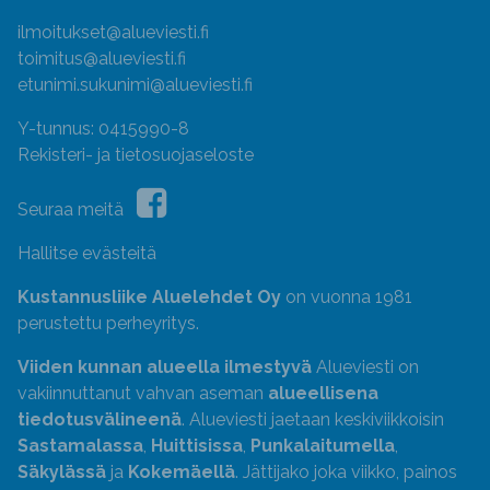
ilmoitukset@alueviesti.fi
toimitus@alueviesti.fi
etunimi.sukunimi@alueviesti.fi
Y-tunnus: 0415990-8
Rekisteri- ja tietosuojaseloste
Seuraa meitä
Hallitse evästeitä
Kustannusliike Aluelehdet Oy
on vuonna 1981
perustettu perheyritys.
Viiden kunnan alueella ilmestyvä
Alueviesti on
vakiinnuttanut vahvan aseman
alueellisena
tiedotusvälineenä
. Alueviesti jaetaan keskiviikkoisin
Sastamalassa
,
Huittisissa
,
Punkalaitumella
,
Säkylässä
ja
Kokemäellä
. Jättijako joka viikko, painos