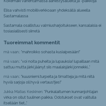
Kokemäki vähentämässä äänestysalueita ja -paikkoja
Elisa vahvisti mobiiliverkkoaan yhdeksällä alueella
Sastamalassa
Sastamala osallistuu valmiusharjoitukseen, kansalaisia ei
tosiasiallisesti siirretä
Tuoreimmat kommentit
mä vaan.: "
mahroikko sohasta kusiaipesään!
"
mä vaan.: "
voi noita puheita ja lupauksia! lupaillaan mitä
sattuu mutta järki jäänyt siis maalaisjärki jonnekki...
"
mä vaan.: "
kuusniemi.turpeita ja timatteja ja mitä niitä
hyviä sarjoja oli,hyvä vertaus!!jes!
"
Jukka Matias Keskinen: "
Punkalaitumen kunnanjohtajan
virka on ollut tuulinen paikka. Odotukset ovat valitulla
itsellään tiet...
"