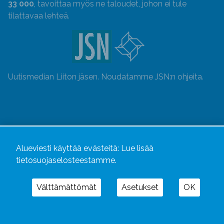
33 000
, tavoittaa myös ne taloudet, johon ei tule
tilattavaa lehteä.
Uutismedian Liiton jäsen. Noudatamme JSN:n ohjeita.
Alueviesti käyttää evästeitä:
Lue lisää
tietosuojaselosteestamme.
Välttämättömät
Asetukset
OK
Alueviesti
ja
alueviesti.fi
ovat osa Kustannusliike