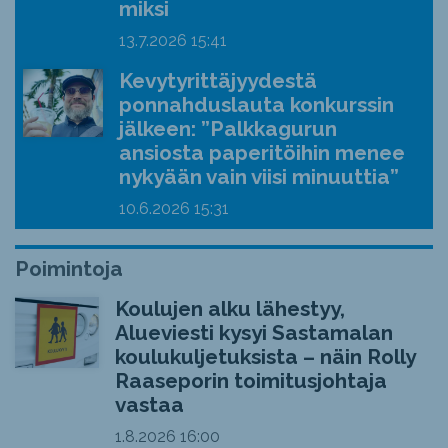
miksi
13.7.2026
15:41
Kevytyrittäjyydestä
ponnahduslauta konkurssin
jälkeen: ”Palkkagurun
ansiosta paperitöihin menee
nykyään vain viisi minuuttia”
10.6.2026
15:31
Poimintoja
Koulujen alku lähestyy,
Alueviesti kysyi Sastamalan
koulukuljetuksista – näin Rolly
Raaseporin toimitusjohtaja
vastaa
1.8.2026
16:00