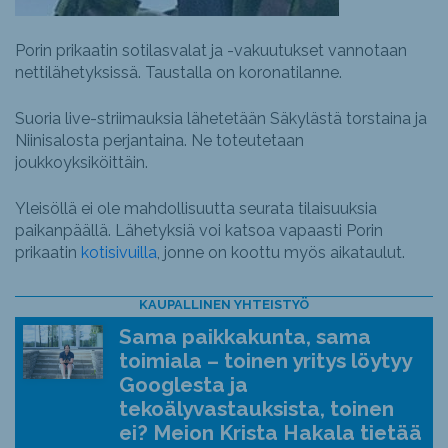
Porin prikaatin sotilasvalat ja -vakuutukset vannotaan
nettilähetyksissä. Taustalla on koronatilanne.
Suoria live-striimauksia lähetetään Säkylästä torstaina ja
Niinisalosta perjantaina. Ne toteutetaan
joukkoyksiköittäin.
Yleisöllä ei ole mahdollisuutta seurata tilaisuuksia
paikanpäällä. Lähetyksiä voi katsoa vapaasti Porin
prikaatin
kotisivuilla
, jonne on koottu myös aikataulut.
KAUPALLINEN YHTEISTYÖ
Sama paikkakunta, sama
toimiala – toinen yritys löytyy
Googlesta ja
tekoälyvastauksista, toinen
ei? Meion Krista Hakala tietää