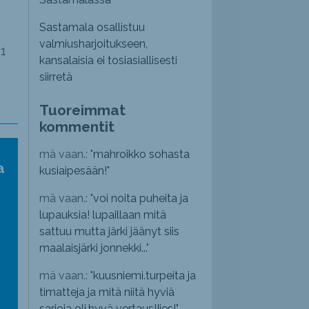
Sastamala osallistuu
valmiusharjoitukseen,
21
kansalaisia ei tosiasiallisesti
siirretä
Tuoreimmat
kommentit
mä vaan.: "
mahroikko sohasta
a
kusiaipesään!
"
mä vaan.: "
voi noita puheita ja
lupauksia! lupaillaan mitä
sattuu mutta järki jäänyt siis
maalaisjärki jonnekki...
"
mä vaan.: "
kuusniemi.turpeita ja
timatteja ja mitä niitä hyviä
sarjoja oli,hyvä vertaus!!jes!
"