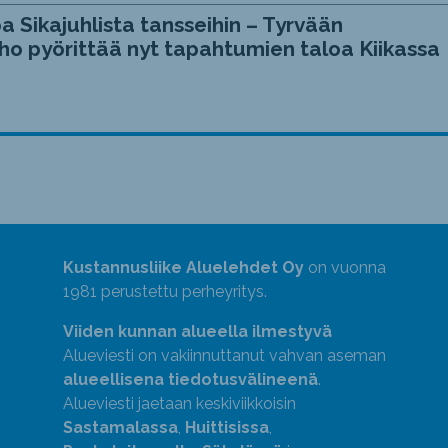
a Sikajuhlista tansseihin – Tyrvään
ho pyörittää nyt tapahtumien taloa Kiikassa
Kustannusliike Aluelehdet Oy
on vuonna
1981 perustettu perheyritys.
Viiden kunnan alueella ilmestyvä
Alueviesti on vakiinnuttanut vahvan aseman
alueellisena tiedotusvälineenä
.
Alueviesti jaetaan keskiviikkoisin
Sastamalassa
,
Huittisissa
,