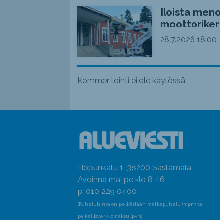
Iloista meno
moottoriker
28.7.2026
18:00
Kommentointi ei ole käytössä.
Hopunkatu 1, 38200 Sastamala
Avoinna ma-pe klo 8-16
p. 010 229 0400
(Puheluhinta on pelkästään matkapuhelu (mpm) tai
paikallisverkkomaksu (pvm)