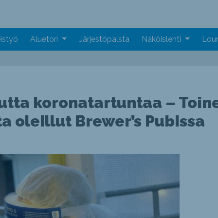
istyö
Aluetori
Järjestöpalsta
Näköislehti
Loun
uutta koronatartuntaa – Toin
ta oleillut Brewer’s Pubissa