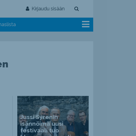
Kirjaudu sisään
aslista
en
Jussi Syrenin
isännöimä uusi
festivaali tuo