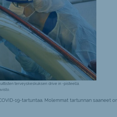
ittisten terveyskeskuksen drive in -pisteellä.
visto.
ta COVID-19-tartuntaa. Molemmat tartunnan saaneet o