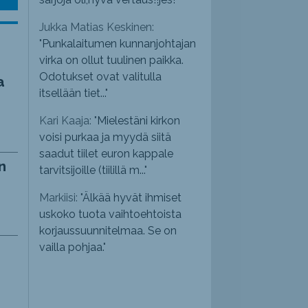
Jukka Matias Keskinen:
"
Punkalaitumen kunnanjohtajan
virka on ollut tuulinen paikka.
Odotukset ovat valitulla
a
itsellään tiet...
"
Kari Kaaja: "
Mielestäni kirkon
voisi purkaa ja myydä siitä
saadut tiilet euron kappale
n
tarvitsijoille (tiilillä m...
"
Markiisi: "
Älkää hyvät ihmiset
uskoko tuota vaihtoehtoista
korjaussuunnitelmaa. Se on
vailla pohjaa.
"