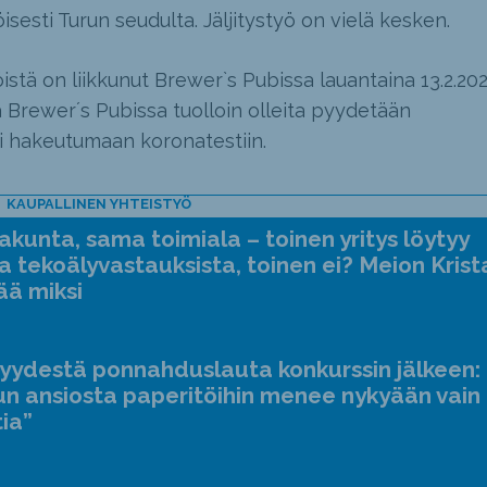
esti Turun seudulta. Jäljitystyö on vielä kesken.
istä on liikkunut Brewer`s Pubissa lauantaina 13.2.20
ia Brewer´s Pubissa tuolloin olleita pyydetään
ti hakeutumaan koronatestiin.
KAUPALLINEN YHTEISTYÖ
kunta, sama toimiala – toinen yritys löytyy
a tekoälyvastauksista, toinen ei? Meion Krist
ää miksi
jyydestä ponnahduslauta konkurssin jälkeen:
n ansiosta paperitöihin menee nykyään vain
tia”