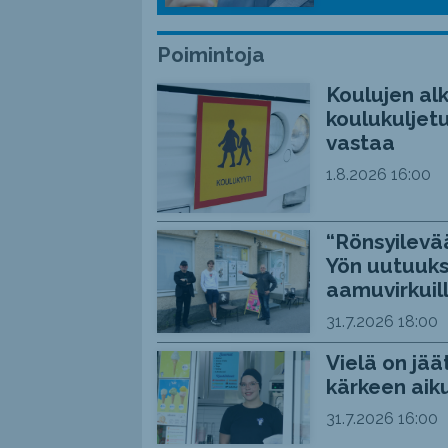
Poimintoja
Koulujen alk
koulukuljetu
vastaa
1.8.2026
16:00
“Rönsyilevää
Yön uutuuks
aamuvirkuil
31.7.2026
18:00
Vielä on jää
kärkeen aiku
31.7.2026
16:00