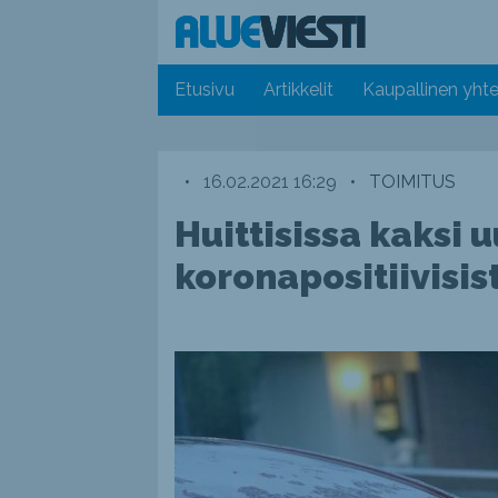
Etusivu
Artikkelit
Kaupallinen yhte
•
16.02.2021 16:29
•
TOIMITUS
Huittisissa kaksi 
koronapositiivisis