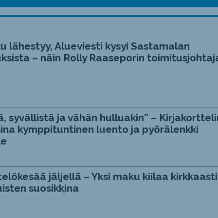
u lähestyy, Alueviesti kysyi Sastamalan
ksista – näin Rolly Raaseporin toimitusjohtaj
, syvällistä ja vähän hulluakin” – Kirjakortteli
ina kymppituntinen luento ja pyörälenkki
le
telökesää jäljellä – Yksi maku kiilaa kirkkaasti
isten suosikkina