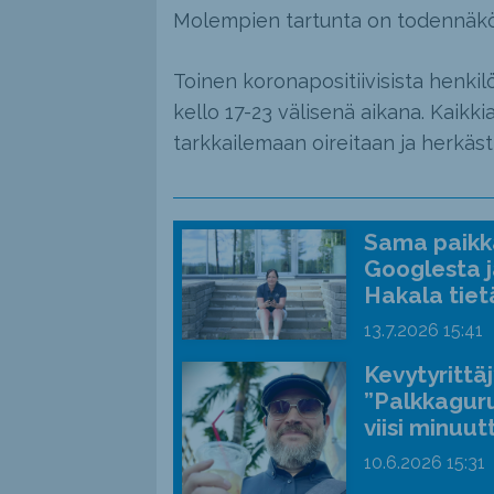
Molempien tartunta on todennäköis
Toinen koronapositiivisista henkilö
kello 17-23 välisenä aikana. Kaikk
tarkkailemaan oireitaan ja herkäs
Sama paikka
Googlesta j
Hakala tiet
13.7.2026
15:41
Kevytyrittä
”Palkkaguru
viisi minuut
10.6.2026
15:31