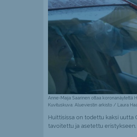
Anne-Maija Saarinen ottaa koronanäytettä Hu
Kuvituskuva: Alueviestin arkisto / Laura Haa
Huittisissa on todettu kaksi uut
tavoitettu ja asetettu eristykseen.