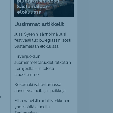
bluegrassin isosti
Sastamalaan
elokuussa
Uusimmat artikkelit
Jussi Syrenin isännöimä uusi
festivaali tuo bluegrassin isosti
Sastamalaan elokuussa
Hirvenjuoksun
suomenmestaruudet ratkottiin
Lumijoella – mitaleita
alueellemme
Kokemäki vähentämässä
äänestysalueita ja -paikkoja
n
Elisa vahvisti mobiiliverkkoaan
yhdeksällä alueella
Sastamalassa