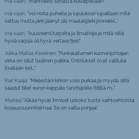
mä vaan.: "
mahroikko sohasta kusiaipesään!
"
mä vaan.: "
voi noita puheita ja lupauksia! lupaillaan mitä
sattuu mutta järki jäänyt siis maalaisjärki jonnekki...
"
mä vaan.: "
kuusniemi.turpeita ja timatteja ja mitä niitä
hyviä sarjoja oli,hyvä vertaus!!jes!
"
Jukka Matias Keskinen: "
Punkalaitumen kunnanjohtajan
virka on ollut tuulinen paikka. Odotukset ovat valitulla
itsellään tiet...
"
Kari Kaaja: "
Mielestäni kirkon voisi purkaa ja myydä siitä
saadut tiilet euron kappale tarvitsijoille (tiilillä m...
"
Markiisi: "
Älkää hyvät ihmiset uskoko tuota vaihtoehtoista
korjaussuunnitelmaa. Se on vailla pohjaa.
"