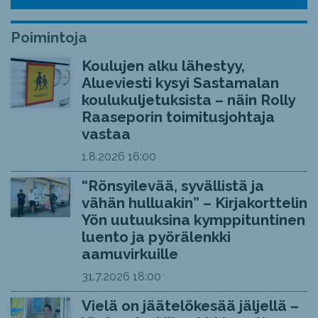
Poimintoja
Koulujen alku lähestyy,
Alueviesti kysyi Sastamalan
koulukuljetuksista – näin Rolly
Raaseporin toimitusjohtaja
vastaa
1.8.2026
16:00
“Rönsyilevää, syvällistä ja
vähän hulluakin” – Kirjakorttelin
Yön uutuuksina kymppituntinen
luento ja pyörälenkki
aamuvirkuille
31.7.2026
18:00
Vielä on jäätelökesää jäljellä –