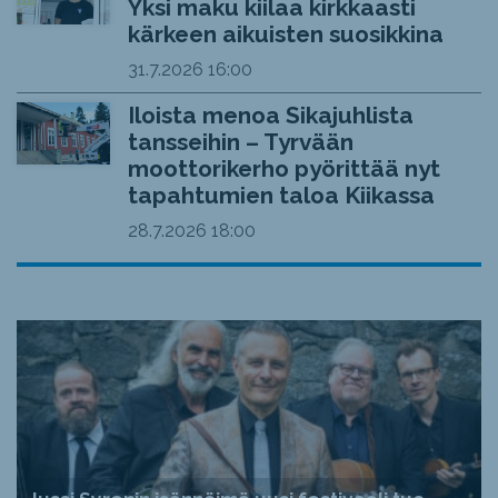
Yksi maku kiilaa kirkkaasti
kärkeen aikuisten suosikkina
31.7.2026
16:00
Iloista menoa Sikajuhlista
tansseihin – Tyrvään
moottorikerho pyörittää nyt
tapahtumien taloa Kiikassa
28.7.2026
18:00