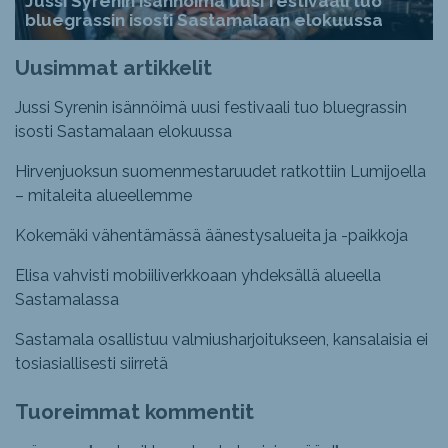
Jussi Syrenin isännöimä uusi festivaali tuo
bluegrassin isosti Sastamalaan elokuussa
Uusimmat artikkelit
Jussi Syrenin isännöimä uusi festivaali tuo bluegrassin
isosti Sastamalaan elokuussa
Hirvenjuoksun suomenmestaruudet ratkottiin Lumijoella
– mitaleita alueellemme
Kokemäki vähentämässä äänestysalueita ja -paikkoja
Elisa vahvisti mobiiliverkkoaan yhdeksällä alueella
Sastamalassa
Sastamala osallistuu valmiusharjoitukseen, kansalaisia ei
tosiasiallisesti siirretä
Tuoreimmat kommentit