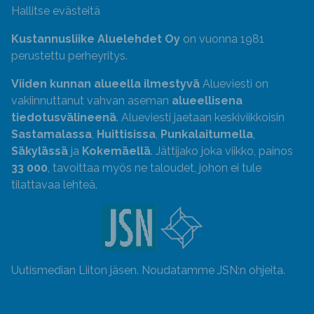
Hallitse evästeitä
Kustannusliike Aluelehdet Oy
on vuonna 1981
perustettu perheyritys.
Viiden kunnan alueella ilmestyvä
Alueviesti on
vakiinnuttanut vahvan aseman
alueellisena
tiedotusvälineenä
. Alueviesti jaetaan keskiviikkoisin
Sastamalassa
,
Huittisissa
,
Punkalaitumella
,
Säkylässä
ja
Kokemäellä
. Jättijako joka viikko, painos
33 000
, tavoittaa myös ne taloudet, johon ei tule
tilattavaa lehteä.
Uutismedian Liiton jäsen. Noudatamme JSN:n ohjeita.