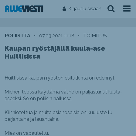
Kirjaudu sisään
POLIISILTA
•
07.03.2021 11:18
•
TOIMITUS
Kaupan ryöstäjällä kuula-ase
Huittisissa
Huittisissa kaupan ryöstön esitutkinta on edennyt.
Miehen teossa käyttämä väline on paljastunut kuula-
aseeksi. Se on poliisin hallussa.
Kiinniotettua ja muita asianosaisia on kuulusteltu
perjantaina ja lauantaina.
Mies on vapautettu.