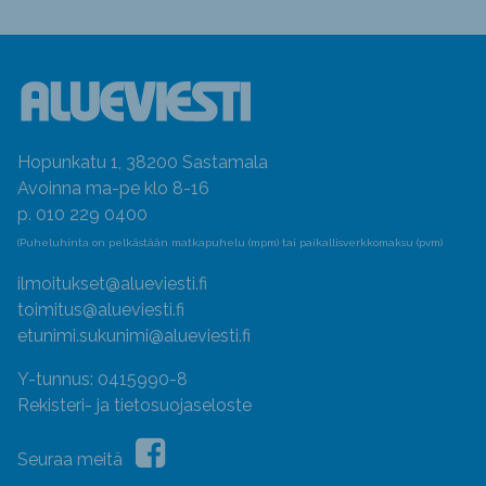
Hopunkatu 1, 38200 Sastamala
Avoinna ma-pe klo 8-16
p. 010 229 0400
(Puheluhinta on pelkästään matkapuhelu (mpm) tai paikallisverkkomaksu (pvm)
ilmoitukset@alueviesti.fi
toimitus@alueviesti.fi
etunimi.sukunimi@alueviesti.fi
Y-tunnus: 0415990-8
Rekisteri- ja tietosuojaseloste
Seuraa meitä