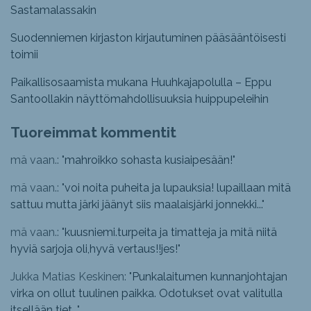
Sastamalassakin
Suodenniemen kirjaston kirjautuminen pääsääntöisesti
toimii
Paikallisosaamista mukana Huuhkajapolulla – Eppu
Santoollakin näyttömahdollisuuksia huippupeleihin
Tuoreimmat kommentit
mä vaan.: "
mahroikko sohasta kusiaipesään!
"
mä vaan.: "
voi noita puheita ja lupauksia! lupaillaan mitä
sattuu mutta järki jäänyt siis maalaisjärki jonnekki...
"
mä vaan.: "
kuusniemi.turpeita ja timatteja ja mitä niitä
hyviä sarjoja oli,hyvä vertaus!!jes!
"
Jukka Matias Keskinen: "
Punkalaitumen kunnanjohtajan
virka on ollut tuulinen paikka. Odotukset ovat valitulla
itsellään tiet...
"