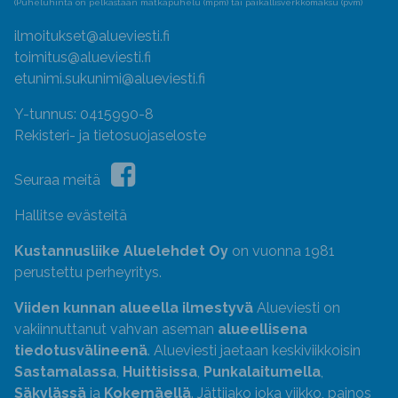
(Puheluhinta on pelkästään matkapuhelu (mpm) tai paikallisverkkomaksu (pvm)
ilmoitukset@alueviesti.fi
toimitus@alueviesti.fi
etunimi.sukunimi@alueviesti.fi
Y-tunnus: 0415990-8
Rekisteri- ja tietosuojaseloste
Seuraa meitä
Hallitse evästeitä
Kustannusliike Aluelehdet Oy
on vuonna 1981
perustettu perheyritys.
Viiden kunnan alueella ilmestyvä
Alueviesti on
vakiinnuttanut vahvan aseman
alueellisena
tiedotusvälineenä
. Alueviesti jaetaan keskiviikkoisin
Sastamalassa
,
Huittisissa
,
Punkalaitumella
,
Säkylässä
ja
Kokemäellä
. Jättijako joka viikko, painos