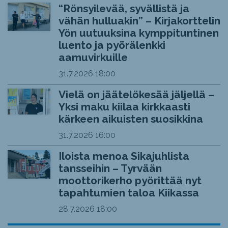
“Rönsyilevää, syvällistä ja
vähän hulluakin” – Kirjakorttelin
Yön uutuuksina kymppituntinen
luento ja pyörälenkki
aamuvirkuille
31.7.2026
18:00
Vielä on jäätelökesää jäljellä –
Yksi maku kiilaa kirkkaasti
kärkeen aikuisten suosikkina
31.7.2026
16:00
Iloista menoa Sikajuhlista
tansseihin – Tyrvään
moottorikerho pyörittää nyt
tapahtumien taloa Kiikassa
28.7.2026
18:00