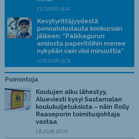
13.7.2026
15:41
Kevytyrittäjyydestä
ponnahduslauta konkurssin
jälkeen: ”Palkkagurun
ansiosta paperitöihin menee
nykyään vain viisi minuuttia”
10.6.2026
15:31
Poimintoja
Koulujen alku lähestyy,
Alueviesti kysyi Sastamalan
koulukuljetuksista – näin Rolly
Raaseporin toimitusjohtaja
vastaa
1.8.2026
16:00