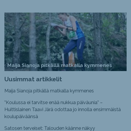
Maija Sianoja pitkällä matkalla kymmenes
Uusimmat artikkelit
Maija Sianoja pitkällä matkalla kymmenes
”Koulussa ei tarvitse enää nukkua päiväunia” –
Huittislainen Taavi Järä odottaa jo innolla ensimmäistä
koulupäiväänsä
Satosen terveiset: Talouden käänne näkyy