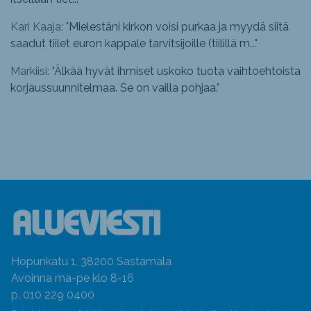
Kari Kaaja: "
Mielestäni kirkon voisi purkaa ja myydä siitä
saadut tiilet euron kappale tarvitsijoille (tiilillä m...
"
Markiisi: "
Älkää hyvät ihmiset uskoko tuota vaihtoehtoista
korjaussuunnitelmaa. Se on vailla pohjaa.
"
Hopunkatu 1, 38200 Sastamala
Avoinna ma-pe klo 8-16
p. 010 229 0400