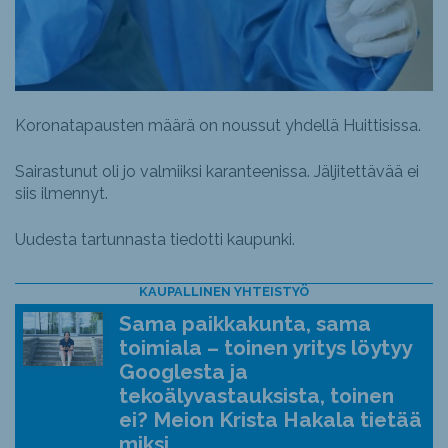
Koronatapausten määrä on noussut yhdellä Huittisissa.
Sairastunut oli jo valmiiksi karanteenissa. Jäljitettävää ei
siis ilmennyt.
Uudesta tartunnasta tiedotti kaupunki.
KAUPALLINEN YHTEISTYÖ
Sama paikkakunta, sama
toimiala – toinen yritys löytyy
Googlesta ja
tekoälyvastauksista, toinen
ei? Meion Krista Hakala tietää
miksi