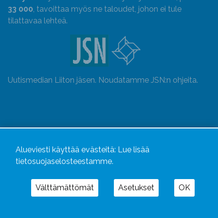
33 000
, tavoittaa myös ne taloudet, johon ei tule
tilattavaa lehteä.
Uutismedian Liiton jäsen. Noudatamme JSN:n ohjeita.
Alueviesti käyttää evästeitä:
Lue lisää
tietosuojaselosteestamme.
Välttämättömät
Asetukset
OK
Alueviesti
ja
alueviesti.fi
ovat osa Kustannusliike