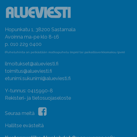
Hopunkatu 1, 38200 Sastamala
Avoinna ma-pe klo 8-16
p. 010 229 0400
(Puheluhinta on pelkästään matkapuhelu (mpm) tai paikallisverkkomaksu (pvm)
ilmoitukset@alueviesti.fi
toimitus@alueviesti.fi
etunimi.sukunimi@alueviesti.fi
Y-tunnus: 0415990-8
Rekisteri- ja tietosuojaseloste
Seuraa meitä
Hallitse evästeitä