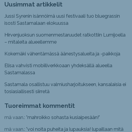
Uusimmat artikkelit
Jussi Syrenin isännöimä uusi festivaali tuo bluegrassin
isosti Sastamalaan elokuussa
Hirvenjuoksun suomenmestaruudet ratkottiin Lumijoella
– mitaleita alueellemme
Kokemäki vähentämässä äänestysalueita ja -paikkoja
Elisa vahvisti mobiiliverkkoaan yhdeksällä alueella
Sastamalassa
Sastamala osallistuu valmiusharjoitukseen, kansalaisia ei
tosiasiallisesti siirretä
Tuoreimmat kommentit
mä vaan.: "
mahroikko sohasta kusiaipesään!
"
mä vaan.: "
voi noita puheita ja lupauksia! lupaillaan mitä