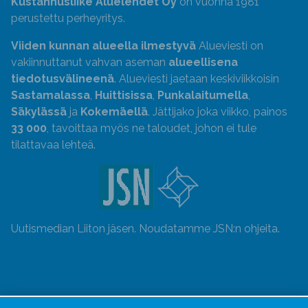
Kustannusliike Aluelehdet Oy
on vuonna 1981
perustettu perheyritys.
Viiden kunnan alueella ilmestyvä
Alueviesti on
vakiinnuttanut vahvan aseman
alueellisena
tiedotusvälineenä
. Alueviesti jaetaan keskiviikkoisin
Sastamalassa
,
Huittisissa
,
Punkalaitumella
,
Säkylässä
ja
Kokemäellä
. Jättijako joka viikko, painos
33 000
, tavoittaa myös ne taloudet, johon ei tule
tilattavaa lehteä.
Uutismedian Liiton jäsen. Noudatamme JSN:n ohjeita.