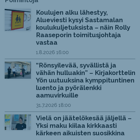
Koulujen alku lähestyy,
Alueviesti kysyi Sastamalan
koulukuljetuksista – näin Rolly
Raaseporin toimitusjohtaja
vastaa
1.8.2026
16:00
“Rönsyilevää, syvällistä ja
vähän hulluakin” – Kirjakorttelin
Yön uutuuksina kymppituntinen
luento ja pyörälenkki
aamuvirkuille
31.7.2026
18:00
Vielä on jäätelökesää jäljellä –
Yksi maku kiilaa kirkkaasti
kärkeen aikuisten suosikkina