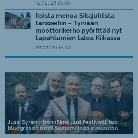
31.7.2026
16:00
Iloista menoa Sikajuhlista
tansseihin – Tyrvään
moottorikerho pyörittää nyt
tapahtumien taloa Kiikassa
28.7.2026
18:00
Jussi Syrenin isännöimä uusi festivaali tuo
bluegrassin isosti Sastamalaan elokuussa