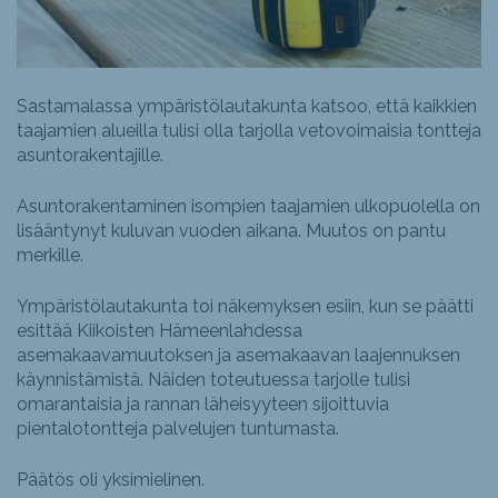
Sastamalassa ympäristölautakunta katsoo, että kaikkien
taajamien alueilla tulisi olla tarjolla vetovoimaisia tontteja
asuntorakentajille.
Asuntorakentaminen isompien taajamien ulkopuolella on
lisääntynyt kuluvan vuoden aikana. Muutos on pantu
merkille.
Ympäristölautakunta toi näkemyksen esiin, kun se päätti
esittää Kiikoisten Hämeenlahdessa
asemakaavamuutoksen ja asemakaavan laajennuksen
käynnistämistä. Näiden toteutuessa tarjolle tulisi
omarantaisia ja rannan läheisyyteen sijoittuvia
pientalotontteja palvelujen tuntumasta.
Päätös oli yksimielinen.