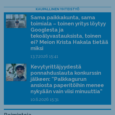
KAUPALLINEN YHTEISTYÖ
Sama paikkakunta, sama
toimiala – toinen yritys löytyy
Googlesta ja
tekoälyvastauksista, toinen
ei? Meion Krista Hakala tietää
miksi
13.7.2026
15:41
Kevytyrittäjyydestä
ponnahduslauta konkurssin
jälkeen: ”Palkkagurun
ansiosta paperitöihin menee
nykyään vain viisi minuuttia”
10.6.2026
15:31
Poimintoja