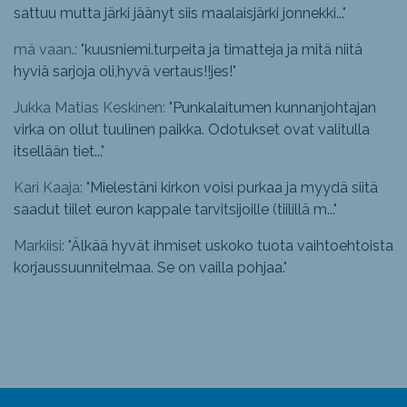
sattuu mutta järki jäänyt siis maalaisjärki jonnekki...
"
mä vaan.: "
kuusniemi.turpeita ja timatteja ja mitä niitä
hyviä sarjoja oli,hyvä vertaus!!jes!
"
Jukka Matias Keskinen: "
Punkalaitumen kunnanjohtajan
virka on ollut tuulinen paikka. Odotukset ovat valitulla
itsellään tiet...
"
Kari Kaaja: "
Mielestäni kirkon voisi purkaa ja myydä siitä
saadut tiilet euron kappale tarvitsijoille (tiilillä m...
"
Markiisi: "
Älkää hyvät ihmiset uskoko tuota vaihtoehtoista
korjaussuunnitelmaa. Se on vailla pohjaa.
"