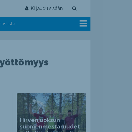
Kirjaudu sisään
aslista
työttömyys
Hirvenjuoksun
suomenmestaruudet