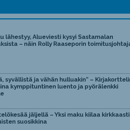
u lähestyy, Alueviesti kysyi Sastamalan
ksista – näin Rolly Raaseporin toimitusjohtaj
, syvällistä ja vähän hulluakin” – Kirjakortteli
ina kymppituntinen luento ja pyörälenkki
le
telökesää jäljellä – Yksi maku kiilaa kirkkaasti
isten suosikkina