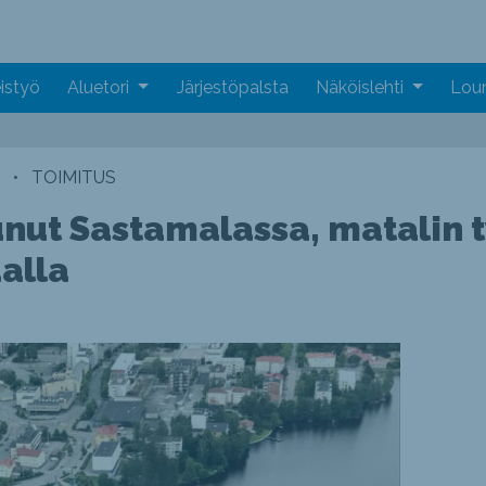
istyö
Aluetori
Järjestöpalsta
Näköislehti
Loun
•
TOIMITUS
unut Sastamalassa, matalin 
alla