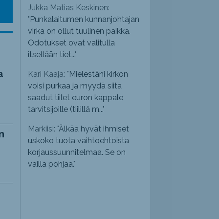
Jukka Matias Keskinen:
"
Punkalaitumen kunnanjohtajan
virka on ollut tuulinen paikka.
Odotukset ovat valitulla
itsellään tiet...
"
a
Kari Kaaja: "
Mielestäni kirkon
voisi purkaa ja myydä siitä
saadut tiilet euron kappale
tarvitsijoille (tiilillä m...
"
Markiisi: "
Älkää hyvät ihmiset
n
uskoko tuota vaihtoehtoista
korjaussuunnitelmaa. Se on
vailla pohjaa.
"