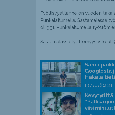
Työllisyystilanne on vuoden taka
Punkalaitumella. Sastamalassa työt
oli 991. Punkalaitumella työttömie
Sastamalassa työttömyysaste oli 9,
Sama paikka
Googlesta j
Hakala tiet
13.7.2026
15:41
Kevytyrittä
”Palkkaguru
viisi minuut