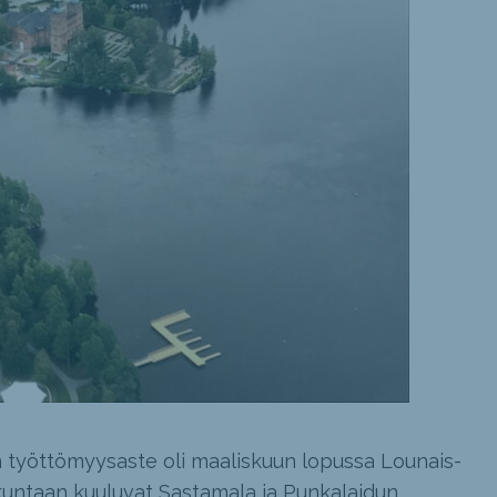
 työttömyysaste oli maaliskuun lopussa Lounais-
untaan kuuluvat Sastamala ja Punkalaidun.