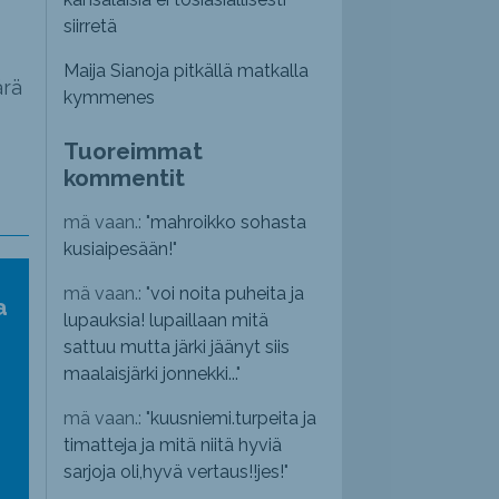
siirretä
Maija Sianoja pitkällä matkalla
ärä
kymmenes
Tuoreimmat
kommentit
mä vaan.: "
mahroikko sohasta
kusiaipesään!
"
mä vaan.: "
voi noita puheita ja
a
lupauksia! lupaillaan mitä
sattuu mutta järki jäänyt siis
maalaisjärki jonnekki...
"
mä vaan.: "
kuusniemi.turpeita ja
timatteja ja mitä niitä hyviä
sarjoja oli,hyvä vertaus!!jes!
"