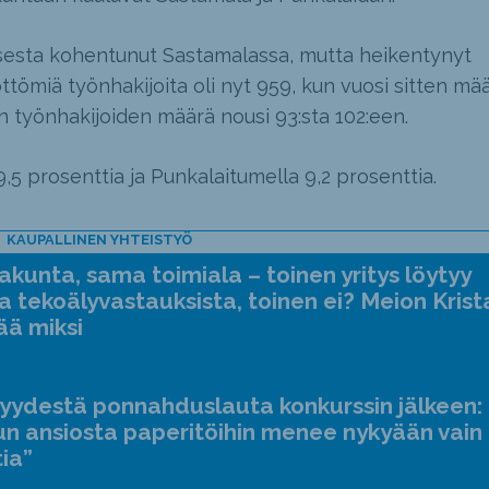
isesta kohentunut Sastamalassa, mutta heikentynyt
tömiä työnhakijoita oli nyt 959, kun vuosi sitten mä
n työnhakijoiden määrä nousi 93:sta 102:een.
5 prosenttia ja Punkalaitumella 9,2 prosenttia.
KAUPALLINEN YHTEISTYÖ
kunta, sama toimiala – toinen yritys löytyy
a tekoälyvastauksista, toinen ei? Meion Krist
ää miksi
jyydestä ponnahduslauta konkurssin jälkeen:
n ansiosta paperitöihin menee nykyään vain
tia”