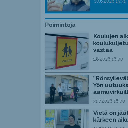
10.6.2026
15:31
Poimintoja
Koulujen alk
koulukuljetu
vastaa
1.8.2026
16:00
“Rönsyilevää
Yön uutuuks
aamuvirkuil
31.7.2026
18:00
Vielä on jää
kärkeen aiku