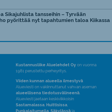
a Sikajuhlista tansseihin – Tyrvään
ho pyörittää nyt tapahtumien taloa Kiikassa
Kustannusliike Aluelehdet Oy
on vuonna
1981 perustettu perheyritys.
Viiden kunnan alueella ilmestyvä
Alueviesti on vakiinnuttanut vahvan aseman
alueellisena tiedotusvälineenä
.
Alueviesti jaetaan keskiviikkoisin
Sastamalassa
,
Huittisissa
,
Punkalaitumella
,
Säkylässä
ja