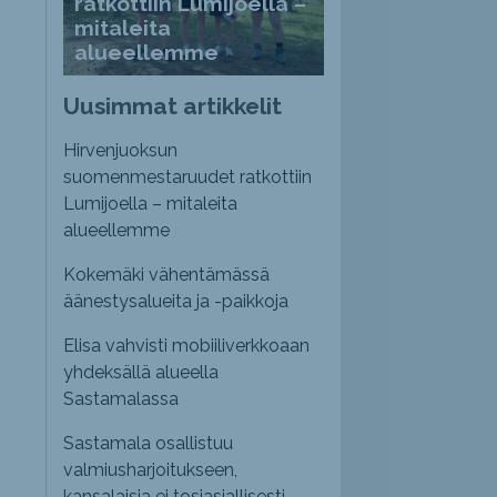
ratkottiin Lumijoella –
mitaleita
alueellemme
Uusimmat artikkelit
Hirvenjuoksun
suomenmestaruudet ratkottiin
Lumijoella – mitaleita
alueellemme
Kokemäki vähentämässä
äänestysalueita ja -paikkoja
Elisa vahvisti mobiiliverkkoaan
yhdeksällä alueella
Sastamalassa
Sastamala osallistuu
valmiusharjoitukseen,
kansalaisia ei tosiasiallisesti