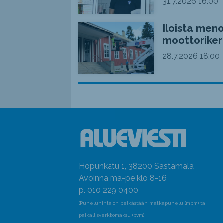
31.7.2026
16:00
Iloista meno
moottoriker
28.7.2026
18:00
Hopunkatu 1, 38200 Sastamala
Avoinna ma-pe klo 8-16
p. 010 229 0400
(Puheluhinta on pelkästään matkapuhelu (mpm) tai
paikallisverkkomaksu (pvm)