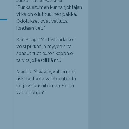
Jukka Matias Keskinen:
"
Punkalaitumen kunnanjohtajan
virka on ollut tuulinen paikka.
Odotukset ovat valitulla
itsellään tiet...
"
Kari Kaaja: "
Mielestäni kirkon
voisi purkaa ja myydä siitä
saadut tiilet euron kappale
tarvitsijoille (tiilillä m...
"
Markiisi: "
Älkää hyvät ihmiset
uskoko tuota vaihtoehtoista
korjaussuunnitelmaa. Se on
vailla pohjaa.
"