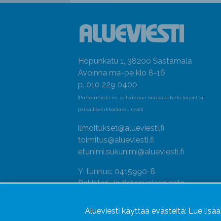
Hopunkatu 1, 38200 Sastamala
Avoinna ma-pe klo 8-16
p. 010 229 0400
(Puheluhinta on pelkästään matkapuhelu (mpm) tai
paikallisverkkomaksu (pvm)
ilmoitukset@alueviesti.fi
toimitus@alueviesti.fi
etunimi.sukunimi@alueviesti.fi
Y-tunnus: 0415990-8
Rekisteri- ja tietosuojaseloste
Seuraa meitä
Alueviesti käyttää evästeitä:
Lue lisä