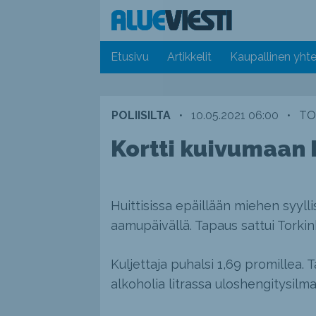
Etusivu
Artikkelit
Kaupallinen yhte
POLIISILTA
•
10.05.2021 06:00
•
TO
Kortti kuivumaan H
Huittisissa epäillään miehen syyl
aamupäivällä. Tapaus sattui Torki
Kuljettaja puhalsi 1,69 promillea.
alkoholia litrassa uloshengitysilma