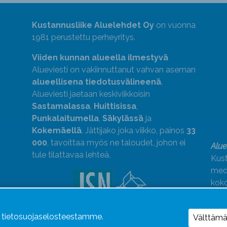
Kustannusliike Aluelehdet Oy
on vuonna
1981 perustettu perheyritys.
Viiden kunnan alueella ilmestyvä
Alueviesti on vakiinnuttanut vahvan aseman
alueellisena tiedotusvälineenä
.
Alueviesti jaetaan keskiviikkoisin
Sastamalassa
,
Huittisissa
,
Punkalaitumella
,
Säkylässä
ja
Kokemäellä
. Jättijako joka viikko, painos
33
000
, tavoittaa myös ne taloudet, johon ei
Alue
tule tilattavaa lehteä.
Kust
medi
kok
Alue
ä tietosuojaselosteestamme.
Uutismedian Liiton jäsen. Noudatamme
Välttäm