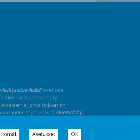
viesti
ja
alueviesti.fi
ovat osa
annusliike Aluelehdet Oy –
akonsernia, jonka tarjoaman
onaisuuden täydentävät
Alueradiot
ja
paino
ättömät
Asetukset
OK