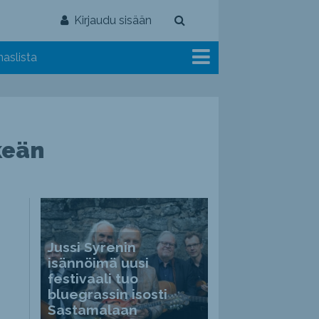
Kirjaudu sisään
aslista
keän
Jussi Syrenin
isännöimä uusi
festivaali tuo
bluegrassin isosti
Sastamalaan