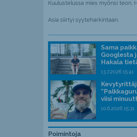
Kuulustelussa mies myönsi teon. Hä
Asia siirtyi syyteharkintaan.
Sama paikka
Googlesta j
Hakala tiet
13.7.2026
15:41
Kevytyrittä
”Palkkaguru
viisi minuut
10.6.2026
15:31
Poimintoja