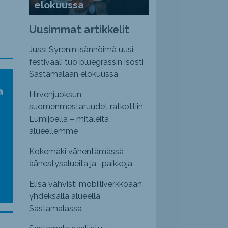
elokuussa
Uusimmat artikkelit
Jussi Syrenin isännöimä uusi
festivaali tuo bluegrassin isosti
Sastamalaan elokuussa
a
Hirvenjuoksun
suomenmestaruudet ratkottiin
Lumijoella – mitaleita
alueellemme
Kokemäki vähentämässä
äänestysalueita ja -paikkoja
Elisa vahvisti mobiiliverkkoaan
yhdeksällä alueella
Sastamalassa