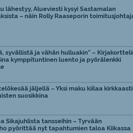
u lähestyy, Alueviesti kysyi Sastamalan
ksista – näin Rolly Raaseporin toimitusjohtaj
, syvällistä ja vähän hulluakin” – Kirjakortteli
ina kymppituntinen luento ja pyörälenkki
le
telökesää jäljellä – Yksi maku kiilaa kirkkaasti
isten suosikkina
a Sikajuhlista tansseihin – Tyrvään
ho pyörittää nyt tapahtumien taloa Kiikassa