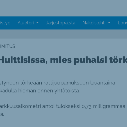
istyö
Aluetori
Järjestöpalsta
Näköislehti
Loun
IMITUS
uittisissa, mies puhalsi tör
listyneen törkeään rattijuopumukseen lauantaina
nkadulla hieman ennen yhtätoista.
 Tarkkuusalkometri antoi tulokseksi 0,73 milligrammaa
a.