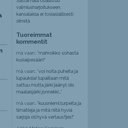
Sastamala osallistuu
valmiusharjoitukseen,
kansalaisia ei tosiasiallisesti
a
siirretä
Tuoreimmat
kommentit
n
mä vaan.: "
mahroikko sohasta
kusiaipesään!
"
mä vaan.: "
voi noita puheita ja
lupauksia! lupaillaan mitä
sattuu mutta järki jäänyt siis
maalaisjärki jonnekki...
"
mä vaan.: "
kuusniemi.turpeita ja
timatteja ja mitä niitä hyviä
sarjoja oli,hyvä vertaus!!jes!
"