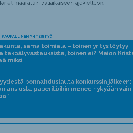
net määrättiin väliaikaiseen ajokieltoon.
KAUPALLINEN YHTEISTYÖ
kunta, sama toimiala – toinen yritys löytyy
a tekoälyvastauksista, toinen ei? Meion Krist
ää miksi
jyydestä ponnahduslauta konkurssin jälkeen:
n ansiosta paperitöihin menee nykyään vain
tia”