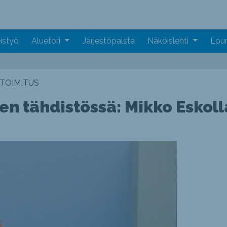
istyö
Aluetori
Järjestöpalsta
Näköislehti
Loun
TOIMITUS
n tähdistössä: Mikko Eskolla