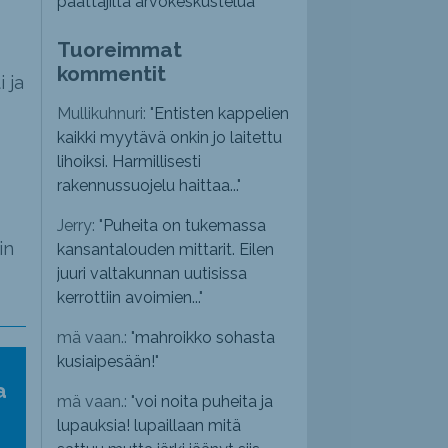
päättäjiltä arvokeskustelua”
Tuoreimmat
kommentit
 ja
Mullikuhnuri: "
Entisten kappelien
kaikki myytävä onkin jo laitettu
lihoiksi. Harmillisesti
rakennussuojelu haittaa...
"
Jerry: "
Puheita on tukemassa
in
kansantalouden mittarit. Eilen
juuri valtakunnan uutisissa
kerrottiin avoimien...
"
mä vaan.: "
mahroikko sohasta
kusiaipesään!
"
a
mä vaan.: "
voi noita puheita ja
lupauksia! lupaillaan mitä