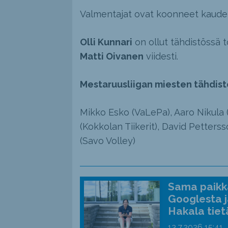
Valmentajat ovat koonneet kaude
Olli Kunnari
on ollut tähdistössä t
Matti Oivanen
viidesti.
Mestaruusliigan miesten tähdist
Mikko Esko (VaLePa), Aaro Nikula 
(Kokkolan Tiikerit), David Pettersso
(Savo Volley)
Sama paikka
Googlesta j
Hakala tiet
13.7.2026
15:41