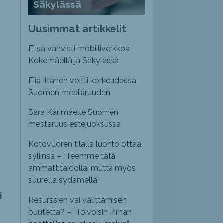
Säkylässä
Uusimmat artikkelit
Elisa vahvisti mobiiliverkkoa
Kokemäellä ja Säkylässä
Fiia Iltanen voitti korkeudessa
Suomen mestaruuden
Sara Karimäelle Suomen
mestaruus estejuoksussa
Kotovuoren tilalla luonto ottaa
syliinsä – ”Teemme tätä
ammattitaidolla, mutta myös
suurella sydämellä”
i
Resurssien vai välittämisen
puutetta? – “Toivoisin Pirhan