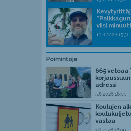
Kevytyrittä
”Palkkaguru
viisi minuut
10.6.2026
15:31
Poimintoja
665 vetoaa 
korjaussuunn
adressi
5.8.2026
18:00
Koulujen alk
koulukuljetu
vastaa
1.8.2026
16:00