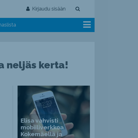
Kirjaudu sisään
aslista
 neljäs kerta!
Elisa vahvisti
mobiiliverkkoa
Kokemäellä ja