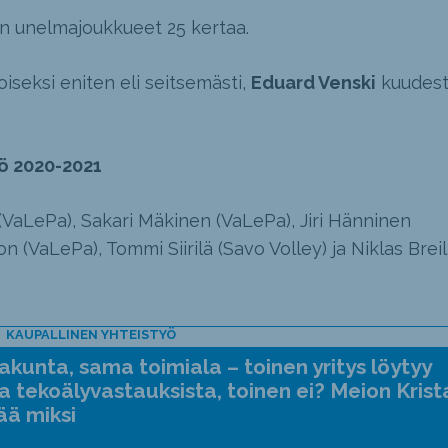
n unelmajoukkueet 25 kertaa.
oiseksi eniten eli seitsemästi,
Eduard Venski
kuudesti
ö 2020-2021
(VaLePa), Sakari Mäkinen (VaLePa), Jiri Hänninen
n (VaLePa), Tommi Siirilä (Savo Volley) ja Niklas Breil
KAUPALLINEN YHTEISTYÖ
kunta, sama toimiala – toinen yritys löytyy
a tekoälyvastauksista, toinen ei? Meion Krist
ää miksi