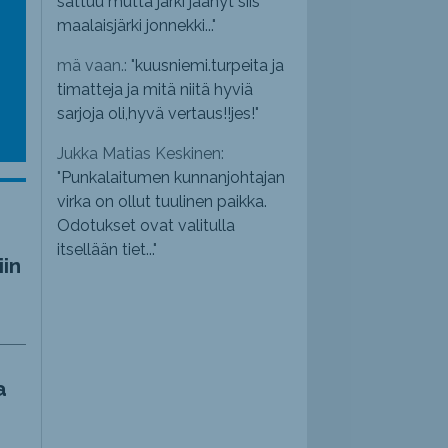
sattuu mutta järki jäänyt siis
maalaisjärki jonnekki...
"
mä vaan.: "
kuusniemi.turpeita ja
timatteja ja mitä niitä hyviä
sarjoja oli,hyvä vertaus!!jes!
"
Jukka Matias Keskinen:
"
Punkalaitumen kunnanjohtajan
virka on ollut tuulinen paikka.
Odotukset ovat valitulla
itsellään tiet...
"
iin
a