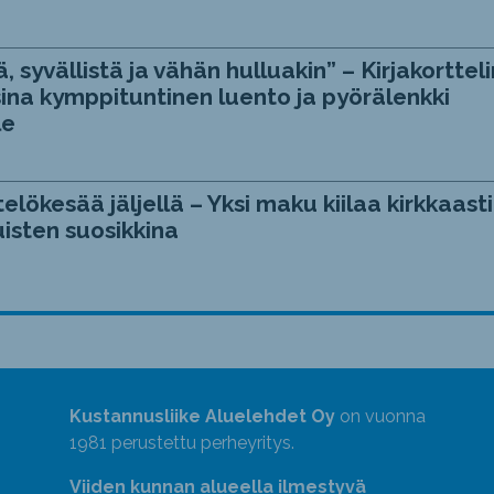
, syvällistä ja vähän hulluakin” – Kirjakortteli
ina kymppituntinen luento ja pyörälenkki
le
telökesää jäljellä – Yksi maku kiilaa kirkkaasti
isten suosikkina
Kustannusliike Aluelehdet Oy
on vuonna
1981 perustettu perheyritys.
Viiden kunnan alueella ilmestyvä