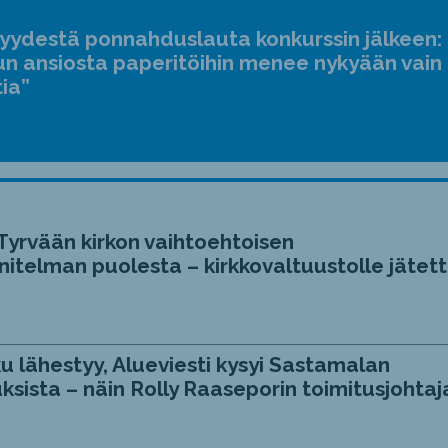
jyydestä ponnahduslauta konkurssin jälkeen:
n ansiosta paperitöihin menee nykyään vain
tia”
Tyrvään kirkon vaihtoehtoisen
itelman puolesta – kirkkovaltuustolle jätett
u lähestyy, Alueviesti kysyi Sastamalan
ksista – näin Rolly Raaseporin toimitusjohtaj