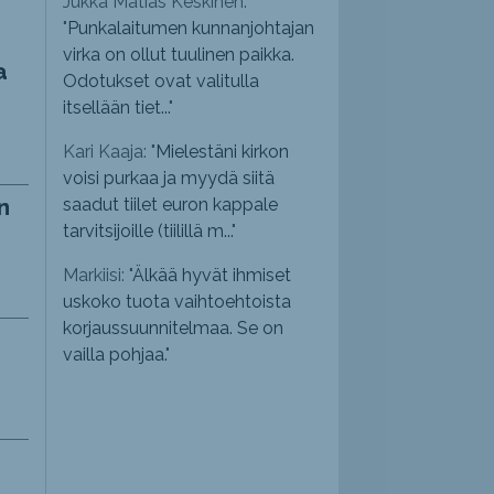
Jukka Matias Keskinen:
"
Punkalaitumen kunnanjohtajan
virka on ollut tuulinen paikka.
a
Odotukset ovat valitulla
itsellään tiet...
"
Kari Kaaja: "
Mielestäni kirkon
voisi purkaa ja myydä siitä
n
saadut tiilet euron kappale
tarvitsijoille (tiilillä m...
"
Markiisi: "
Älkää hyvät ihmiset
uskoko tuota vaihtoehtoista
korjaussuunnitelmaa. Se on
vailla pohjaa.
"