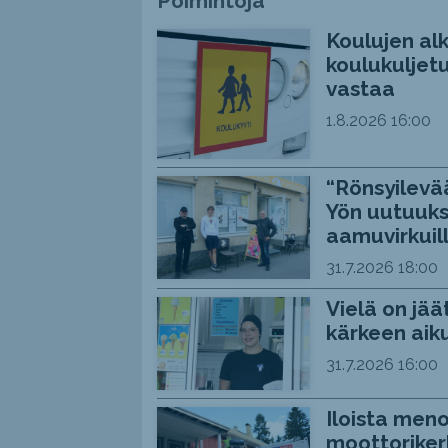
Poimintoja
Koulujen alk
koulukuljetu
vastaa
1.8.2026
16:00
“Rönsyilevää
Yön uutuuks
aamuvirkuil
31.7.2026
18:00
Vielä on jää
kärkeen aiku
31.7.2026
16:00
Iloista meno
moottoriker