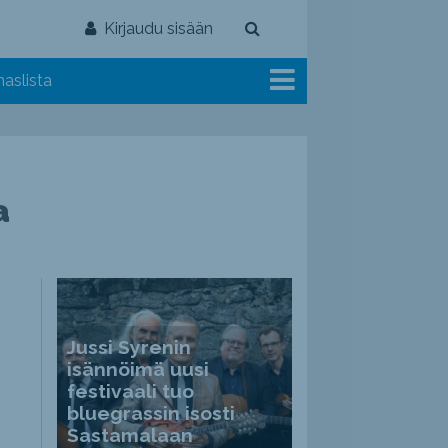
Kirjaudu sisään
aslista
a
Jussi Syrenin
isännöimä uusi
festivaali tuo
bluegrassin isosti
Sastamalaan