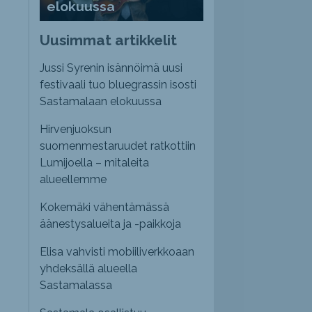
elokuussa
Uusimmat artikkelit
Jussi Syrenin isännöimä uusi
festivaali tuo bluegrassin isosti
Sastamalaan elokuussa
Hirvenjuoksun
suomenmestaruudet ratkottiin
Lumijoella – mitaleita
alueellemme
Kokemäki vähentämässä
äänestysalueita ja -paikkoja
Elisa vahvisti mobiiliverkkoaan
yhdeksällä alueella
Sastamalassa