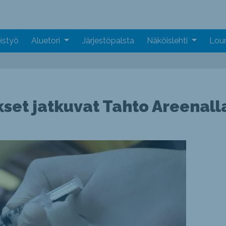
istyö
Aluetori
Järjestöpalsta
Näköislehti
Loun
kset jatkuvat Tahto Areenall