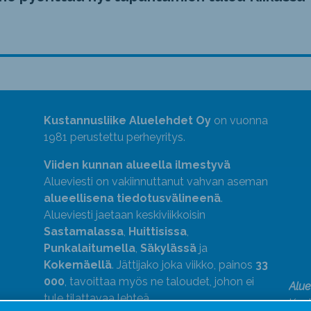
Kustannusliike Aluelehdet Oy
on vuonna
1981 perustettu perheyritys.
Viiden kunnan alueella ilmestyvä
Alueviesti on vakiinnuttanut vahvan aseman
alueellisena tiedotusvälineenä
.
Alueviesti jaetaan keskiviikkoisin
Sastamalassa
,
Huittisissa
,
Punkalaitumella
,
Säkylässä
ja
Kokemäellä
. Jättijako joka viikko, painos
33
000
, tavoittaa myös ne taloudet, johon ei
Alue
tule tilattavaa lehteä.
Kust