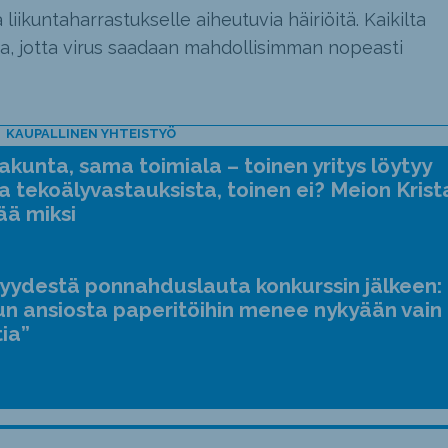
iikuntaharrastukselle aiheutuvia häiriöitä. Kaikilta
a, jotta virus saadaan mahdollisimman nopeasti
KAUPALLINEN YHTEISTYÖ
kunta, sama toimiala – toinen yritys löytyy
a tekoälyvastauksista, toinen ei? Meion Krist
ää miksi
jyydestä ponnahduslauta konkurssin jälkeen:
n ansiosta paperitöihin menee nykyään vain
tia”