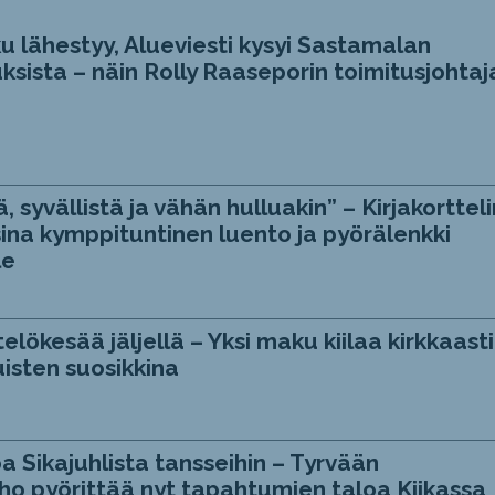
u lähestyy, Alueviesti kysyi Sastamalan
ksista – näin Rolly Raaseporin toimitusjohtaj
, syvällistä ja vähän hulluakin” – Kirjakortteli
ina kymppituntinen luento ja pyörälenkki
le
telökesää jäljellä – Yksi maku kiilaa kirkkaasti
isten suosikkina
a Sikajuhlista tansseihin – Tyrvään
ho pyörittää nyt tapahtumien taloa Kiikassa