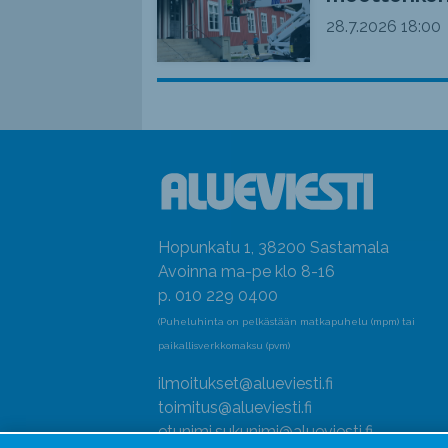
28.7.2026
18:00
Hopunkatu 1, 38200 Sastamala
Avoinna ma-pe klo 8-16
p. 010 229 0400
(Puheluhinta on pelkästään matkapuhelu (mpm) tai
paikallisverkkomaksu (pvm)
ilmoitukset@alueviesti.fi
toimitus@alueviesti.fi
etunimi.sukunimi@alueviesti.fi