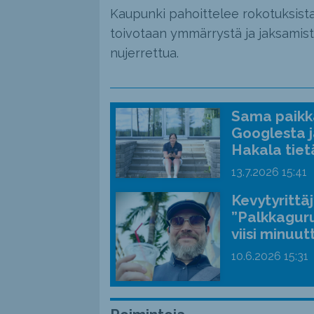
Kaupunki pahoittelee rokotuksista l
toivotaan ymmärrystä ja jaksamist
nujerrettua.
Sama paikka
Googlesta j
Hakala tiet
13.7.2026
15:41
Kevytyrittä
”Palkkaguru
viisi minuut
10.6.2026
15:31