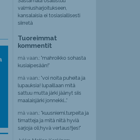
Sastamala osallistuu
valmiusharjoitukseen,
kansalaisia ei tosiasiallisesti
siirretä
Tuoreimmat
kommentit
mä vaan.: "
mahroikko sohasta
a
kusiaipesään!
"
mä vaan.: "
voi noita puheita ja
lupauksia! lupaillaan mitä
sattuu mutta järki jäänyt siis
maalaisjärki jonnekki...
"
mä vaan.: "
kuusniemi.turpeita ja
timatteja ja mitä niitä hyviä
sarjoja oli,hyvä vertaus!!jes!
"