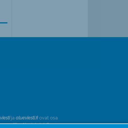
viesti
ja
alueviesti.fi
ovat osa
annusliike Aluelehdet Oy –