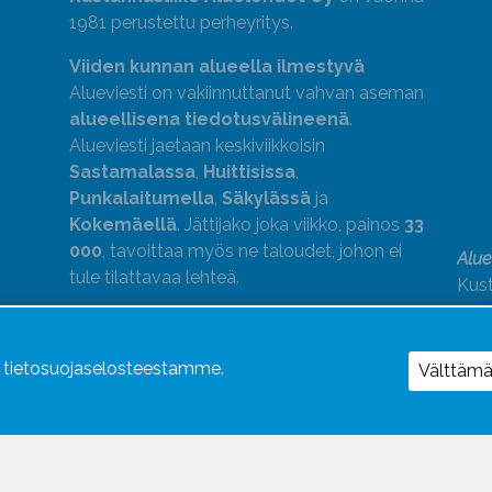
1981 perustettu perheyritys.
Viiden kunnan alueella ilmestyvä
Alueviesti on vakiinnuttanut vahvan aseman
alueellisena tiedotusvälineenä
.
Alueviesti jaetaan keskiviikkoisin
Sastamalassa
,
Huittisissa
,
Punkalaitumella
,
Säkylässä
ja
Kokemäellä
. Jättijako joka viikko, painos
33
000
, tavoittaa myös ne taloudet, johon ei
Alue
tule tilattavaa lehteä.
Kust
medi
kok
Alue
ä tietosuojaselosteestamme.
Välttäm
Uutismedian Liiton jäsen. Noudatamme
JSN:n ohjeita.