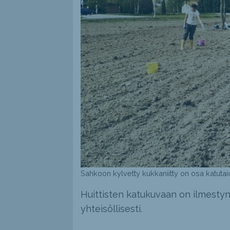
Sahkoon kylvetty kukkaniitty on osa katutaid
Huittisten katukuvaan on ilmestynyt
yhteisöllisesti.