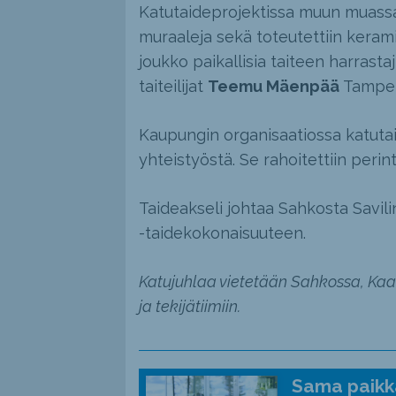
Katutaideprojektissa muun muassa 
muraaleja sekä toteutettiin kerami
joukko paikallisia taiteen harrastaj
taiteilijat
Teemu Mäenpää
Tamper
Kaupungin organisaatiossa katutai
yhteistyöstä. Se rahoitettiin perin
Taideakseli johtaa Sahkosta Savil
-taidekokonaisuuteen.
Katujuhlaa vietetään Sahkossa, Kaali
ja tekijätiimiin.
Sama paikka