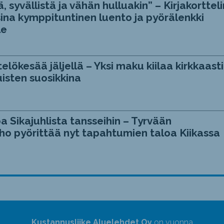
, syvällistä ja vähän hulluakin” – Kirjakortteli
ina kymppituntinen luento ja pyörälenkki
le
telökesää jäljellä – Yksi maku kiilaa kirkkaasti
isten suosikkina
a Sikajuhlista tansseihin – Tyrvään
ho pyörittää nyt tapahtumien taloa Kiikassa
Kustannusliike Aluelehdet Oy
on vuonna