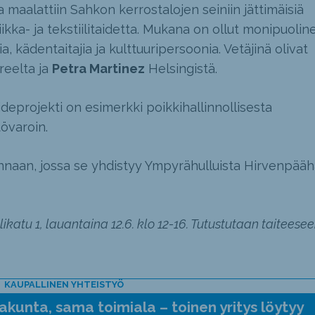
maalattiin Sahkon kerrostalojen seiniin jättimäisiä
ikka- ja tekstiilitaidetta. Mukana on ollut monipuolin
ia, kädentaitajia ja kulttuuripersoonia. Vetäjinä olivat
eelta ja
Petra Martinez
Helsingistä.
deprojekti on esimerkki poikkihallinnollisesta
tövaroin.
innaan, jossa se yhdistyy Ympyrähulluista Hirvenpää
katu 1, lauantaina 12.6. klo 12-16. Tutustutaan taiteese
KAUPALLINEN YHTEISTYÖ
kunta, sama toimiala – toinen yritys löytyy