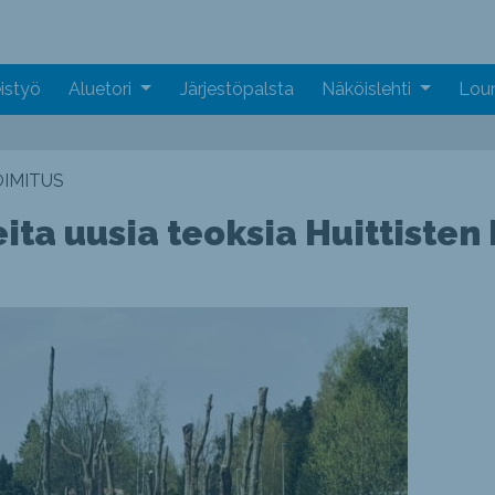
istyö
Aluetori
Järjestöpalsta
Näköislehti
Loun
IMITUS
eita uusia teoksia Huittiste