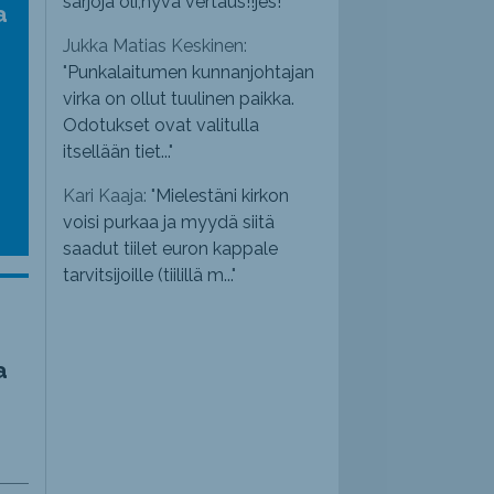
sarjoja oli,hyvä vertaus!!jes!
"
a
Jukka Matias Keskinen:
"
Punkalaitumen kunnanjohtajan
virka on ollut tuulinen paikka.
Odotukset ovat valitulla
itsellään tiet...
"
Kari Kaaja: "
Mielestäni kirkon
voisi purkaa ja myydä siitä
saadut tiilet euron kappale
tarvitsijoille (tiilillä m...
"
a