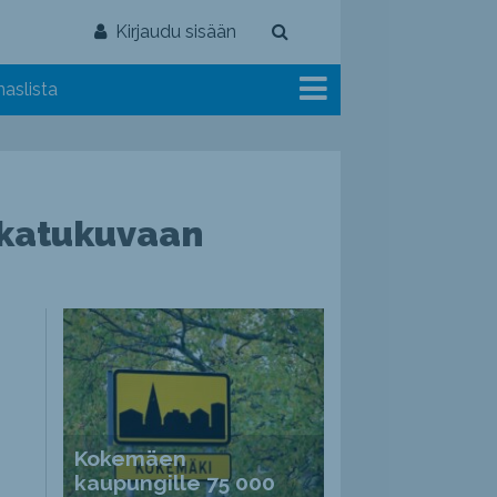
Kirjaudu sisään
aslista
n katukuvaan
Kokemäen
kaupungille 75 000