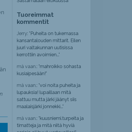
Sastamalaan elokuussa
en
Tuoreimmat
kommentit
Jerry: "
Puheita on tukemassa
kansantalouden mittarit. Eilen
juuri valtakunnan uutisissa
kerrottiin avoimien...
"
mä vaan.: "
mahroikko sohasta
hän
kusiaipesään!
"
mä vaan.: "
voi noita puheita ja
lupauksia! lupaillaan mitä
en
sattuu mutta järki jäänyt siis
maalaisjärki jonnekki...
"
mä vaan.: "
kuusniemi.turpeita ja
timatteja ja mitä niitä hyviä