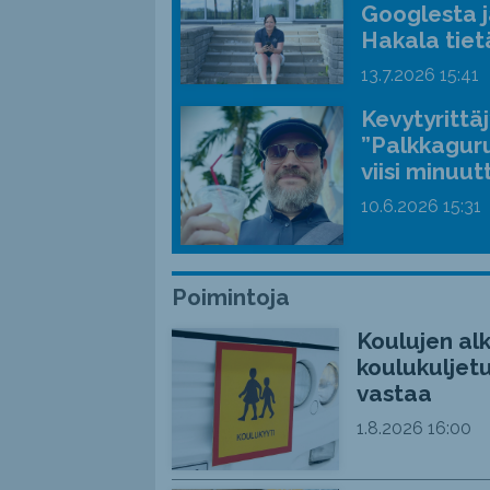
Googlesta j
Hakala tiet
13.7.2026
15:41
Kevytyrittä
”Palkkaguru
viisi minuut
10.6.2026
15:31
Poimintoja
Koulujen alk
koulukuljetu
vastaa
1.8.2026
16:00