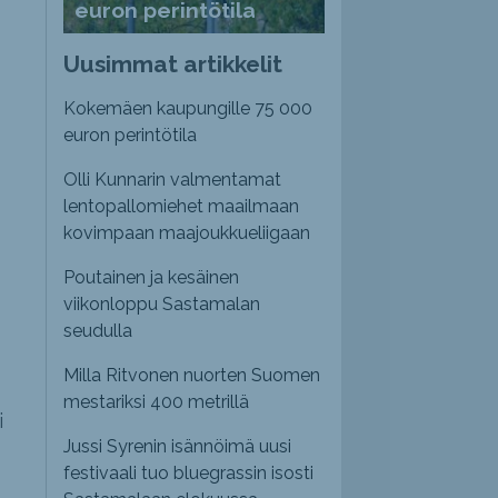
euron perintötila
Uusimmat artikkelit
Kokemäen kaupungille 75 000
euron perintötila
Olli Kunnarin valmentamat
lentopallomiehet maailmaan
kovimpaan maajoukkueliigaan
Poutainen ja kesäinen
viikonloppu Sastamalan
seudulla
Milla Ritvonen nuorten Suomen
mestariksi 400 metrillä
i
Jussi Syrenin isännöimä uusi
festivaali tuo bluegrassin isosti