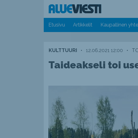
Etusivu
Artikkelit
Kaupallinen yhte
KULTTUURI
•
12.06.2021 12:00
•
TO
Taideakseli toi us