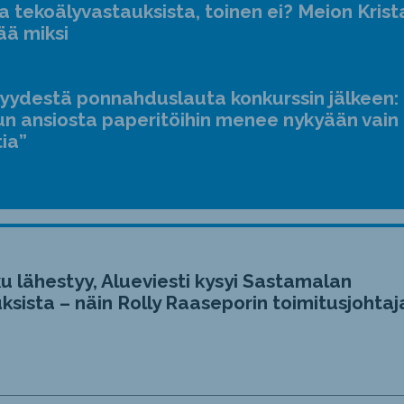
a tekoälyvastauksista, toinen ei? Meion Krist
ää miksi
jyydestä ponnahduslauta konkurssin jälkeen:
n ansiosta paperitöihin menee nykyään vain
tia”
u lähestyy, Alueviesti kysyi Sastamalan
ksista – näin Rolly Raaseporin toimitusjohtaj