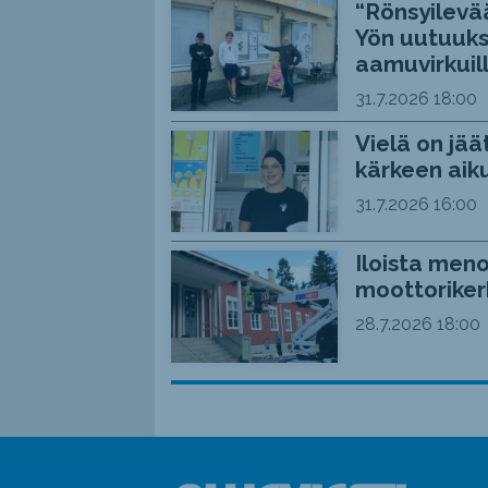
“Rönsyilevää
Yön uutuuks
aamuvirkuil
31.7.2026
18:00
Vielä on jää
kärkeen aiku
31.7.2026
16:00
Iloista meno
moottoriker
28.7.2026
18:00