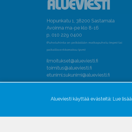
Hopunkatu 1, 38200 Sastamala
Avoinna ma-pe klo 8-16
p. 010 229 0400
(Puheluhinta on pelkästään matkapuhelu (mpm) tai
paikallisverkkomaksu (pvm)
ilmoitukset@alueviesti.fi
toimitus@alueviesti.fi
etunimi.sukunimi@alueviesti.fi
Y-tunnus: 0415990-8
Rekisteri- ja tietosuojaseloste
Alueviesti käyttää evästeitä:
Lue lisä
Seuraa meitä
Hallitse evästeitä