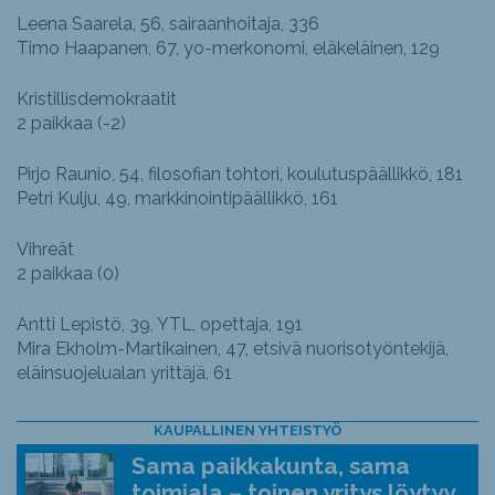
Leena Saarela, 56, sairaanhoitaja, 336
Timo Haapanen, 67, yo-merkonomi, eläkeläinen, 129
Kristillisdemokraatit
2 paikkaa (-2)
Pirjo Raunio, 54, filosofian tohtori, koulutuspäällikkö, 181
Petri Kulju, 49, markkinointipäällikkö, 161
Vihreät
2 paikkaa (0)
Antti Lepistö, 39, YTL, opettaja, 191
Mira Ekholm-Martikainen, 47, etsivä nuorisotyöntekijä,
eläinsuojelualan yrittäjä, 61
KAUPALLINEN YHTEISTYÖ
Sama paikkakunta, sama
toimiala – toinen yritys löytyy