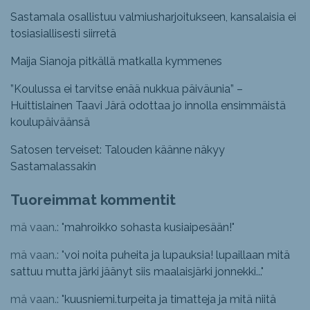
Sastamala osallistuu valmiusharjoitukseen, kansalaisia ei
tosiasiallisesti siirretä
Maija Sianoja pitkällä matkalla kymmenes
”Koulussa ei tarvitse enää nukkua päiväunia” –
Huittislainen Taavi Järä odottaa jo innolla ensimmäistä
koulupäiväänsä
Satosen terveiset: Talouden käänne näkyy
Sastamalassakin
Tuoreimmat kommentit
mä vaan.: "
mahroikko sohasta kusiaipesään!
"
mä vaan.: "
voi noita puheita ja lupauksia! lupaillaan mitä
sattuu mutta järki jäänyt siis maalaisjärki jonnekki...
"
mä vaan.: "
kuusniemi.turpeita ja timatteja ja mitä niitä