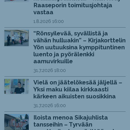
Raaseporin toimitusjohtaja
vastaa
1.8.2026
16:00
“Rönsyilevää, syvällistä ja
vähän hulluakin” – Kirjakorttelin
Yön uutuuksina kymppituntinen
luento ja pyörälenkki
aamuvirkuille
31.7.2026
18:00
Vielä on jäätelökesää jäljellä –
Yksi maku kiilaa kirkkaasti
kärkeen aikuisten suosikkina
31.7.2026
16:00
Iloista menoa Sikajuhlista
tansseihin – Tyrvään