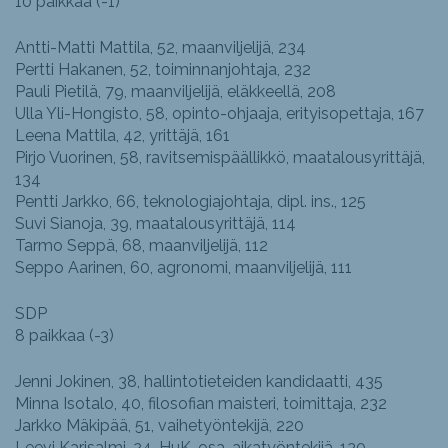
10 paikkaa (-1)
Antti-Matti Mattila, 52, maanviljelijä, 234
Pertti Hakanen, 52, toiminnanjohtaja, 232
Pauli Pietilä, 79, maanviljelijä, eläkkeellä, 208
Ulla Yli-Hongisto, 58, opinto-ohjaaja, erityisopettaja, 167
Leena Mattila, 42, yrittäjä, 161
Pirjo Vuorinen, 58, ravitsemispäällikkö, maatalousyrittäjä,
134
Pentti Jarkko, 66, teknologiajohtaja, dipl. ins., 125
Suvi Sianoja, 39, maatalousyrittäjä, 114
Tarmo Seppä, 68, maanviljelijä, 112
Seppo Aarinen, 60, agronomi, maanviljelijä, 111
SDP
8 paikkaa (-3)
Jenni Jokinen, 38, hallintotieteiden kandidaatti, 435
Minna Isotalo, 40, filosofian maisteri, toimittaja, 232
Jarkko Mäkipää, 51, vaihetyöntekijä, 220
Leevi Karisalmi, 24, HuK, osa-aikatyöntekijä, 130