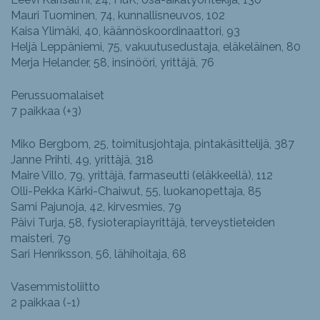
Mauri Tuominen, 74, kunnallisneuvos, 102
Kaisa Ylimäki, 40, käännöskoordinaattori, 93
Heljä Leppäniemi, 75, vakuutusedustaja, eläkeläinen, 80
Merja Helander, 58, insinööri, yrittäjä, 76
Perussuomalaiset
7 paikkaa (+3)
Miko Bergbom, 25, toimitusjohtaja, pintakäsittelijä, 387
Janne Prihti, 49, yrittäjä, 318
Maire Villo, 79, yrittäjä, farmaseutti (eläkkeellä), 112
Olli-Pekka Kärki-Chaiwut, 55, luokanopettaja, 85
Sami Pajunoja, 42, kirvesmies, 79
Päivi Turja, 58, fysioterapiayrittäjä, terveystieteiden
maisteri, 79
Sari Henriksson, 56, lähihoitaja, 68
Vasemmistoliitto
2 paikkaa (-1)