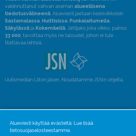
vakiinnuttanut vahvan aseman
alueellisena
tiedotusvälineenä
. Alueviesti jaetaan keskiviikkoisin
Sastamalassa
,
Huittisissa
,
Punkalaitumella
,
Säkylässä
ja
Kokemäellä
. Jättijako joka viikko, painos
33 000
, tavoittaa myös ne taloudet, johon ei tule
tilattavaa lehteä.
Uutismedian Liiton jäsen. Noudatamme JSN:n ohjeita.
Alueviesti käyttää evästeitä:
Lue lisää
tietosuojaselosteestamme.