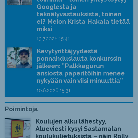
Googlesta ja
tekoälyvastauksista, toinen
ei? Meion Krista Hakala tietää
miksi
13.7.2026
15:41
Kevytyrittäjyydestä
ponnahduslauta konkurssin
jälkeen: ”Palkkagurun
ansiosta paperitöihin menee
nykyään vain viisi minuuttia”
10.6.2026
15:31
Poimintoja
Koulujen alku lähestyy,
Alueviesti kysyi Sastamalan
koulukuljetuksista – näin Rolly