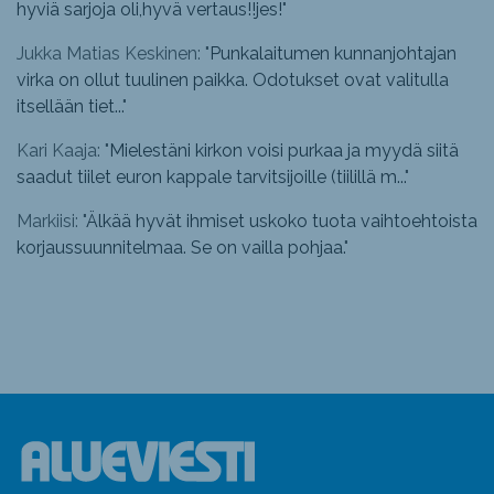
hyviä sarjoja oli,hyvä vertaus!!jes!
"
Jukka Matias Keskinen: "
Punkalaitumen kunnanjohtajan
virka on ollut tuulinen paikka. Odotukset ovat valitulla
itsellään tiet...
"
Kari Kaaja: "
Mielestäni kirkon voisi purkaa ja myydä siitä
saadut tiilet euron kappale tarvitsijoille (tiilillä m...
"
Markiisi: "
Älkää hyvät ihmiset uskoko tuota vaihtoehtoista
korjaussuunnitelmaa. Se on vailla pohjaa.
"