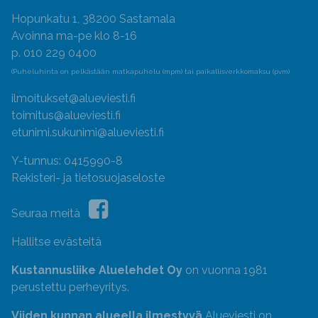
Hopunkatu 1, 38200 Sastamala
Avoinna ma-pe klo 8-16
p. 010 229 0400
(Puheluhinta on pelkästään matkapuhelu (mpm) tai paikallisverkkomaksu (pvm)
ilmoitukset@alueviesti.fi
toimitus@alueviesti.fi
etunimi.sukunimi@alueviesti.fi
Y-tunnus: 0415990-8
Rekisteri- ja tietosuojaseloste
Seuraa meitä
Hallitse evästeitä
Kustannusliike Aluelehdet Oy
on vuonna 1981
perustettu perheyritys.
Viiden kunnan alueella ilmestyvä
Alueviesti on