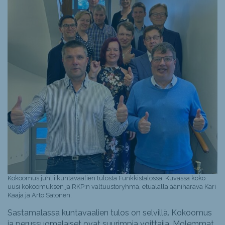
Kokoomus juhlii kuntavaalien tulosta Funkkistalossa. Kuvassa koko
uusi kokoomuksen ja RKP:n valtuustoryhmä, etualalla ääniharava Kari
Kaaja ja Arto Satonen.
Sastamalassa kuntavaalien tulos on selvillä. Kokoomus
ja perussuomalaiset ovat suurimpia voittajia. Molemmat