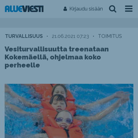
Kirjaudu sisään
TURVALLISUUS
•
21.06.2021 07:23
•
TOIMITUS
Vesiturvallisuutta treenataan
Kokemäellä, ohjelmaa koko
perheelle