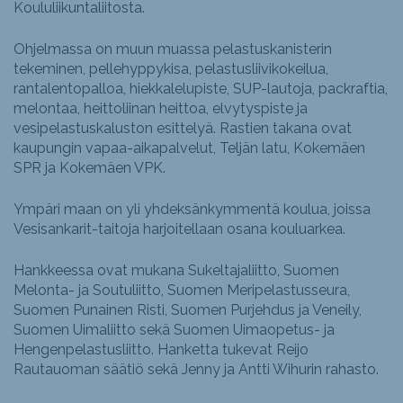
Koululiikuntaliitosta.
Ohjelmassa on muun muassa pelastuskanisterin
tekeminen, pellehyppykisa, pelastusliivikokeilua,
rantalentopalloa, hiekkalelupiste, SUP-lautoja, packraftia,
melontaa, heittoliinan heittoa, elvytyspiste ja
vesipelastuskaluston esittelyä. Rastien takana ovat
kaupungin vapaa-aikapalvelut, Teljän latu, Kokemäen
SPR ja Kokemäen VPK.
Ympäri maan on yli yhdeksänkymmentä koulua, joissa
Vesisankarit-taitoja harjoitellaan osana kouluarkea.
Hankkeessa ovat mukana Sukeltajaliitto, Suomen
Melonta- ja Soutuliitto, Suomen Meripelastusseura,
Suomen Punainen Risti, Suomen Purjehdus ja Veneily,
Suomen Uimaliitto sekä Suomen Uimaopetus- ja
Hengenpelastusliitto. Hanketta tukevat Reijo
Rautauoman säätiö sekä Jenny ja Antti Wihurin rahasto.