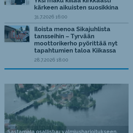
Yksi maku kiilaa kirkkaasti
kärkeen aikuisten suosikkina
31.7.2026
16:00
Iloista menoa Sikajuhlista
tansseihin – Tyrvään
moottorikerho pyörittää nyt
tapahtumien taloa Kiikassa
28.7.2026
18:00
Sastamala osallistuu valmiusharjoitukseen,