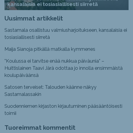
kansalaisia ei tosiasiallisesti siirretä
Uusimmat artikkelit
Sastamala osallistuu valmiusharjoitukseen, kansalaisia ei
tosiasiallisesti siirretä
Maija Sianoja pitkällä matkalla kymmenes
”Koulussa ei tarvitse enää nukkua päiväunia” –
Huittislainen Taavi Järä odottaa jo innolla ensimmäistä
koulupäiväänsä
Satosen terveiset: Talouden käänne näkyy
Sastamalassakin
Suodenniemen kirjaston kirjautuminen pääsääntöisesti
toimii
Tuoreimmat kommentit