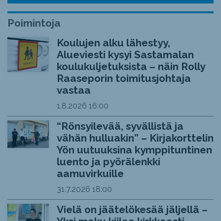
Poimintoja
Koulujen alku lähestyy,
Alueviesti kysyi Sastamalan
koulukuljetuksista – näin Rolly
Raaseporin toimitusjohtaja
vastaa
1.8.2026
16:00
“Rönsyilevää, syvällistä ja
vähän hulluakin” – Kirjakorttelin
Yön uutuuksina kymppituntinen
luento ja pyörälenkki
aamuvirkuille
31.7.2026
18:00
Vielä on jäätelökesää jäljellä –