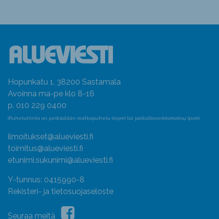
Hopunkatu 1, 38200 Sastamala
Avoinna ma-pe klo 8-16
p. 010 229 0400
(Puheluhinta on pelkästään matkapuhelu (mpm) tai paikallisverkkomaksu (pvm)
ilmoitukset@alueviesti.fi
toimitus@alueviesti.fi
etunimi.sukunimi@alueviesti.fi
Y-tunnus: 0415990-8
Rekisteri- ja tietosuojaseloste
Seuraa meitä