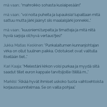
mä vaan.: "
mahroikko sohasta kusiaipesään!
"
mä vaan.: "
voi noita puheita ja lupauksia! lupaillaan mitä
sattuu mutta järki jäänyt siis maalaisjärki jonnekki...
"
mä vaan.: "
kuusniemi.turpeita ja timatteja ja mitä niitä
hyviä sarjoja oli,hyvä vertaus!!jes!
"
Jukka Matias Keskinen: "
Punkalaitumen kunnanjohtajan
virka on ollut tuulinen paikka. Odotukset ovat valitulla
itsellään tiet...
"
Kari Kaaja: "
Mielestäni kirkon voisi purkaa ja myydä siitä
saadut tiilet euron kappale tarvitsijoille (tiilillä m...
"
Markiisi: "
Älkää hyvät ihmiset uskoko tuota vaihtoehtoista
korjaussuunnitelmaa. Se on vailla pohjaa.
"