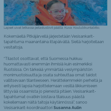
Lapset uivat letkassa pelastusliivit päällä. Kuva: Koululiikuntaliitto,
Kokemäellä Pitkäjärvellä järjestetään Vesisankarit-
tapahtuma maanantaina iltapäivällä. Siellä harjoitellaan
vesitaitoja.
“Tilastot osoittavat, että Suomessa hukkuu
huomattavasti enemmän ihmisiä kuin esimerkiksi
Ruotsissa. On tärkeää ymmärtää vesiympäristön
monimuotoisuutta ja osata suhteuttaa omat taidot
vallitsevaan tilanteeseen. Herättelemmekin perheitä ja
erityisesti lapsia harjoittelemaan vesillä liikkumiseen
liittyvää osaamista jo pienestä pitäen. Vesisankarit-
tapahtumat ovatkin loistava tilaisuus päästä
kokeilemaan näitä taitoja käytännössä”, sanoo
Vesisankarit-koordinaattori
Susanna Aulin