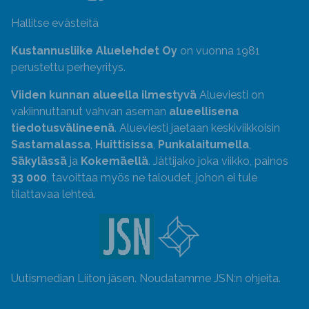
Hallitse evästeitä
Kustannusliike Aluelehdet Oy
on vuonna 1981
perustettu perheyritys.
Viiden kunnan alueella ilmestyvä
Alueviesti on
vakiinnuttanut vahvan aseman
alueellisena
tiedotusvälineenä
. Alueviesti jaetaan keskiviikkoisin
Sastamalassa
,
Huittisissa
,
Punkalaitumella
,
Säkylässä
ja
Kokemäellä
. Jättijako joka viikko, painos
33 000
, tavoittaa myös ne taloudet, johon ei tule
tilattavaa lehteä.
Uutismedian Liiton jäsen. Noudatamme JSN:n ohjeita.