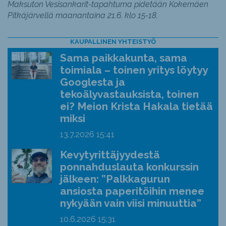
Maksuton Vesisankarit-tapahtuma pidetään Kokemäen
Pitkäjärvellä maanantaina 21.6. klo 15-18.
KAUPALLINEN YHTEISTYÖ
Sama paikkakunta, sama
toimiala – toinen yritys löytyy
Googlesta ja
tekoälyvastauksista, toinen
ei? Meion Krista Hakala tietää
miksi
13.7.2026
15:41
Kevytyrittäjyydestä
ponnahduslauta konkurssin
jälkeen: ”Palkkagurun
ansiosta paperitöihin menee
nykyään vain viisi minuuttia”
10.6.2026
15:31