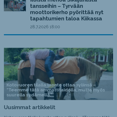
tansseihin – Tyrvään
moottorikerho pyörittää nyt
tapahtumien taloa Kiikassa
28.7.2026
18:00
Kotovuoren tilalla luonto ottaa syliinsä –
”Teemme tätä ammattitaidolla, mutta myös
suurella sydämellä.”
Uusimmat artikkelit