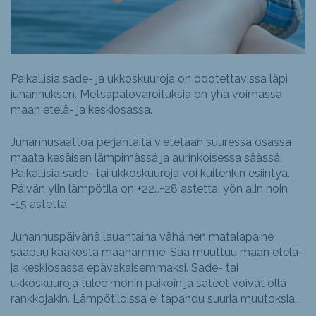
Paikallisia sade- ja ukkoskuuroja on odotettavissa läpi
juhannuksen. Metsäpalovaroituksia on yhä voimassa
maan etelä- ja keskiosassa.
Juhannusaattoa perjantaita vietetään suuressa osassa
maata kesäisen lämpimässä ja aurinkoisessa säässä.
Paikallisia sade- tai ukkoskuuroja voi kuitenkin esiintyä.
Päivän ylin lämpötila on +22…+28 astetta, yön alin noin
+15 astetta.
Juhannuspäivänä lauantaina vähäinen matalapaine
saapuu kaakosta maahamme. Sää muuttuu maan etelä-
ja keskiosassa epävakaisemmaksi. Sade- tai
ukkoskuuroja tulee monin paikoin ja sateet voivat olla
rankkojakin. Lämpötiloissa ei tapahdu suuria muutoksia.