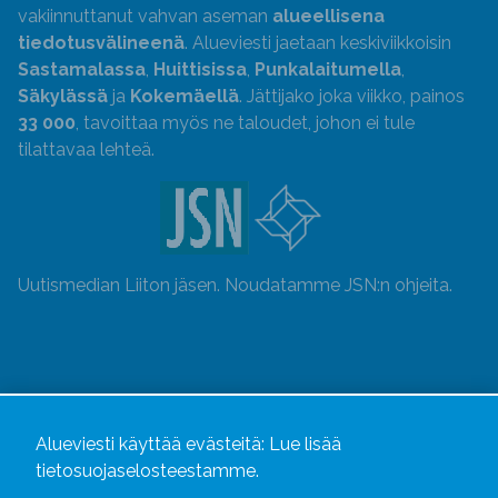
vakiinnuttanut vahvan aseman
alueellisena
tiedotusvälineenä
. Alueviesti jaetaan keskiviikkoisin
Sastamalassa
,
Huittisissa
,
Punkalaitumella
,
Säkylässä
ja
Kokemäellä
. Jättijako joka viikko, painos
33 000
, tavoittaa myös ne taloudet, johon ei tule
tilattavaa lehteä.
Uutismedian Liiton jäsen. Noudatamme JSN:n ohjeita.
Alueviesti käyttää evästeitä:
Lue lisää
tietosuojaselosteestamme.