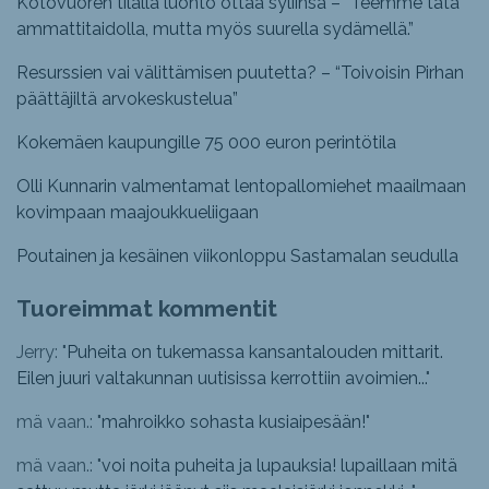
Kotovuoren tilalla luonto ottaa syliinsä – ”Teemme tätä
ammattitaidolla, mutta myös suurella sydämellä.”
Resurssien vai välittämisen puutetta? – “Toivoisin Pirhan
päättäjiltä arvokeskustelua”
Kokemäen kaupungille 75 000 euron perintötila
Olli Kunnarin valmentamat lentopallomiehet maailmaan
kovimpaan maajoukkueliigaan
Poutainen ja kesäinen viikonloppu Sastamalan seudulla
Tuoreimmat kommentit
Jerry: "
Puheita on tukemassa kansantalouden mittarit.
Eilen juuri valtakunnan uutisissa kerrottiin avoimien...
"
mä vaan.: "
mahroikko sohasta kusiaipesään!
"
mä vaan.: "
voi noita puheita ja lupauksia! lupaillaan mitä