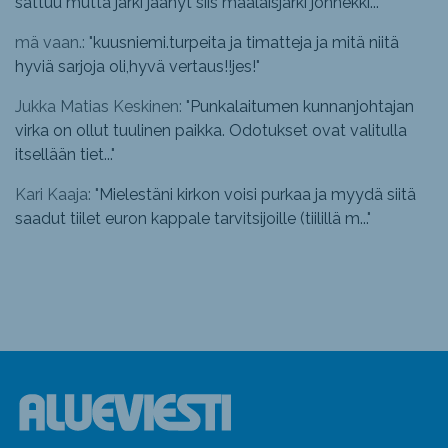
sattuu mutta järki jäänyt siis maalaisjärki jonnekki...
"
mä vaan.: "
kuusniemi.turpeita ja timatteja ja mitä niitä
hyviä sarjoja oli,hyvä vertaus!!jes!
"
Jukka Matias Keskinen: "
Punkalaitumen kunnanjohtajan
virka on ollut tuulinen paikka. Odotukset ovat valitulla
itsellään tiet...
"
Kari Kaaja: "
Mielestäni kirkon voisi purkaa ja myydä siitä
saadut tiilet euron kappale tarvitsijoille (tiilillä m...
"