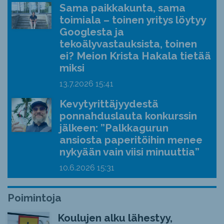
Sama paikkakunta, sama
toimiala – toinen yritys löytyy
Googlesta ja
tekoälyvastauksista, toinen
ei? Meion Krista Hakala tietää
miksi
13.7.2026
15:41
Kevytyrittäjyydestä
ponnahduslauta konkurssin
jälkeen: ”Palkkagurun
ansiosta paperitöihin menee
nykyään vain viisi minuuttia”
10.6.2026
15:31
Poimintoja
Koulujen alku lähestyy,