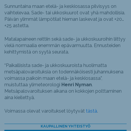
Sunnuntaina maan etelä- ja keskiosassa pilvisyys on
vaihtelevaa. Sade- tai ukkoskuurot ovat yhä mahdollisia.
Päivän ylimmät lämpötilat hieman laskevat ja ovat +20…
+25 astetta.
Matalapaineen reittiin sekä sade- ja ukkoskuuroihin liittyy
vielä normaalia enemmän epävarmuutta. Ennusteiden
kehittymistä on syytä seurata.
“Paikallisista sade- ja ukkoskuuroista huolimatta
metsäpalovaroituksia on todennäköisesti juhannuksena
voimassa paikoin maan etelä- ja keskiosassa”,
muistuttaa ylimeteorologi
Henri Nyman
.
Metsäpalovaroituksen aikana on kokkojen polttaminen
aina kiellettyä.
Voimassa olevat varoitukset löytyvät
tästä
.
KAUPALLINEN YHTEISTYÖ