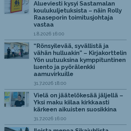
Alueviesti kysyi Sastamalan
koulukuljetuksista – näin Rolly
Raaseporin toimitusjohtaja
vastaa
1.8.2026
16:00
“Rönsyilevää, syvällistä ja
vähän hulluakin” – Kirjakorttelin
Yön uutuuksina kymppituntinen
luento ja pyörälenkki
aamuvirkuille
31.7.2026
18:00
Vielä on jäätelökesää jäljellä –
Yksi maku kiilaa kirkkaasti
kärkeen aikuisten suosikkina
31.7.2026
16:00
Iloista menoa Sikajuhlista