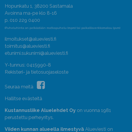
Hopunkatu 1, 38200 Sastamala
Avoinna ma-pe klo 8-16
p. 010 229 0400
(Puheluhinta on pelkästään matkapuhelu (mpm) tai paikallisverkkomaksu (pvm)
ilmoitukset@alueviesti.fi
toimitus@alueviesti.fi
etunimi.sukunimi@alueviesti.fi
Y-tunnus: 0415990-8
Rekisteri- ja tietosuojaseloste
Seuraa meitä
Hallitse evästeitä
Kustannusliike Aluelehdet Oy
on vuonna 1981
perustettu perheyritys.
Viiden kunnan alueella ilmestyvä
Alueviesti on