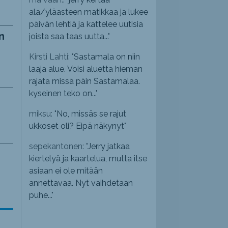
ala/yläasteen matikkaa ja lukee
päivän lehtiä ja kattelee uutisia
n
joista saa taas uutta...
"
Kirsti Lahti: "
Sastamala on niin
laaja alue. Voisi aluetta hieman
rajata missä päin Sastamalaa.
kyseinen teko on...
"
miksu: "
No, missäs se rajut
ukkoset oli? Eipä näkynyt
"
sepekantonen: "
Jerry jatkaa
kiertelyä ja kaartelua, mutta itse
asiaan ei ole mitään
annettavaa. Nyt vaihdetaan
puhe...
"