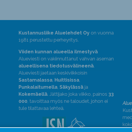
Kustannusliike Aluelehdet Oy
on vuonna
1981 perustettu perheyritys.
Viiden kunnan alueella ilmestyvä
Alueviesti on vakiinnuttanut vahvan aseman
alueellisena tiedotusvälineenä
.
Alueviesti jaetaan keskiviikkoisin
Sastamalassa
,
Huittisissa
,
Punkalaitumella
,
Säkylässä
ja
Kokemäellä
. Jättijako joka viikko, painos
33
000
, tavoittaa myös ne taloudet, johon ei
Alue
tule tilattavaa lehteä.
Kust
medi
kok
Alue