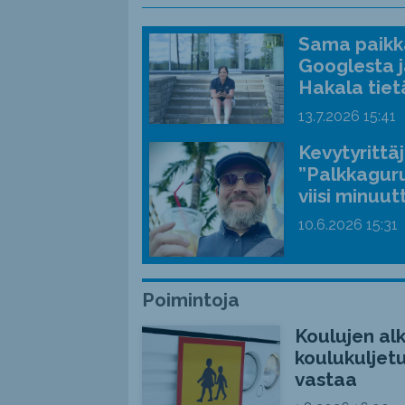
Sama paikka
Googlesta j
Hakala tiet
13.7.2026
15:41
Kevytyrittä
”Palkkaguru
viisi minuut
10.6.2026
15:31
Poimintoja
Koulujen alk
koulukuljetu
vastaa