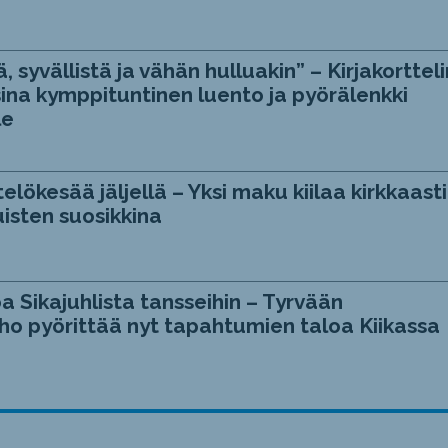
, syvällistä ja vähän hulluakin” – Kirjakortteli
ina kymppituntinen luento ja pyörälenkki
le
telökesää jäljellä – Yksi maku kiilaa kirkkaasti
isten suosikkina
a Sikajuhlista tansseihin – Tyrvään
ho pyörittää nyt tapahtumien taloa Kiikassa