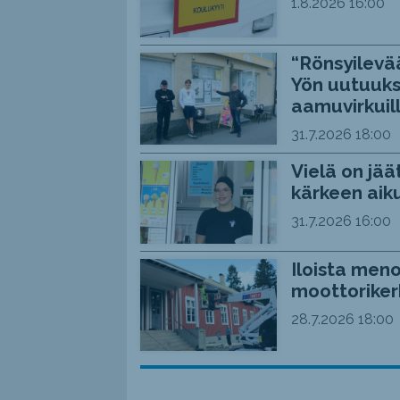
1.8.2026
16:00
“Rönsyilevää
Yön uutuuks
aamuvirkuil
31.7.2026
18:00
Vielä on jää
kärkeen aiku
31.7.2026
16:00
Iloista meno
moottoriker
28.7.2026
18:00