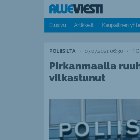
Etusivu
Artikkelit
Kaupallinen yhte
POLIISILTA
•
07.07.2021 06:30
•
TO
Pirkanmaalla ruuh
vilkastunut