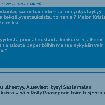
KAUPALLINEN YHTEISTYÖ
kunta, sama toimiala – toinen yritys löytyy
a tekoälyvastauksista, toinen ei? Meion Krist
ää miksi
jyydestä ponnahduslauta konkurssin jälkeen:
n ansiosta paperitöihin menee nykyään vain
tia”
u lähestyy, Alueviesti kysyi Sastamalan
ksista – näin Rolly Raaseporin toimitusjohtaj