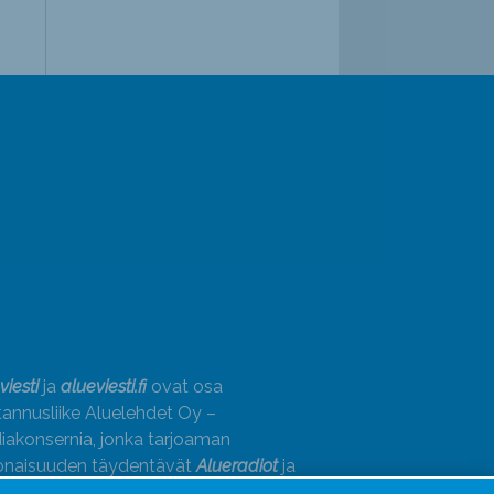
viesti
ja
alueviesti.fi
ovat osa
annusliike Aluelehdet Oy –
akonsernia, jonka tarjoaman
onaisuuden täydentävät
Alueradiot
ja
paino