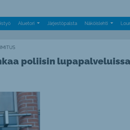
istyö
Aluetori
Järjestöpalsta
Näköislehti
Loun
IMITUS
kaa poliisin lupapalveluissa