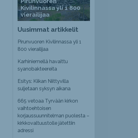
Pirunvuoren
Kivilinnassa yli 1 800
vierailijaa
Uusimmat artikkelit
Pirunvuoren Kivilinnassa yli 1
800 vierailijaa
Karhiniemellä havaittu
syanobakteereita
Esitys: Kiikan Niittyvilla
suljetaan syksyn aikana
665 vetoaa Tyrvään kirkon
vaihtoehtoisen
korjaussuunnitelman puolesta –
kirkkovaltuustolle jätettiin
adressi