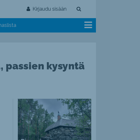
Kirjaudu sisään
aslista
, passien kysyntä