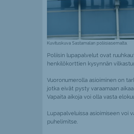
Kuvituskuva Sastamalan poliisiasemalta.
Poliisin lupapalvelut ovat ruuhkau
henkilökorttien kysynnän vilkastu
Vuoronumerolla asioiminen on tarko
jotka eivät pysty varaamaan aikaa
Vapaita aikoja voi olla vasta eloku
Lupapalveluissa asioimiseen voi v
puhelimitse.