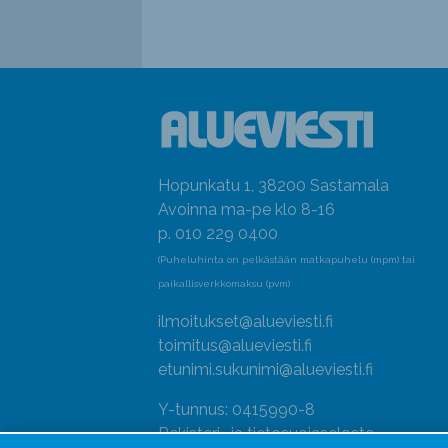
Hopunkatu 1, 38200 Sastamala
Avoinna ma-pe klo 8-16
p. 010 229 0400
(Puheluhinta on pelkästään matkapuhelu (mpm) tai
paikallisverkkomaksu (pvm)
ilmoitukset@alueviesti.fi
toimitus@alueviesti.fi
etunimi.sukunimi@alueviesti.fi
Y-tunnus: 0415990-8
Rekisteri- ja tietosuojaseloste