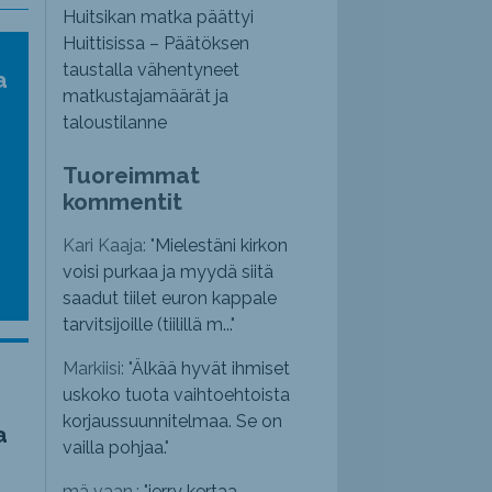
Huitsikan matka päättyi
Huittisissa – Päätöksen
taustalla vähentyneet
a
matkustajamäärät ja
taloustilanne
Tuoreimmat
kommentit
Kari Kaaja: "
Mielestäni kirkon
voisi purkaa ja myydä siitä
saadut tiilet euron kappale
tarvitsijoille (tiilillä m...
"
Markiisi: "
Älkää hyvät ihmiset
uskoko tuota vaihtoehtoista
korjaussuunnitelmaa. Se on
a
vailla pohjaa.
"
mä vaan.: "
jerry kertaa