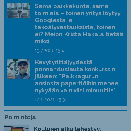
Sama paikkakunta, sama
toimiala – toinen yritys löytyy
Googlesta ja
tekoälyvastauksista, toinen
ei? Meion Krista Hakala tietää
miksi
13.7.2026
15:41
Kevytyrittäjyydestä
ponnahduslauta konkurssin
jälkeen: ”Palkkagurun
ansiosta paperitöihin menee
nykyään vain viisi minuuttia”
10.6.2026
15:31
Poimintoja
Koulujen alku lähestyy,