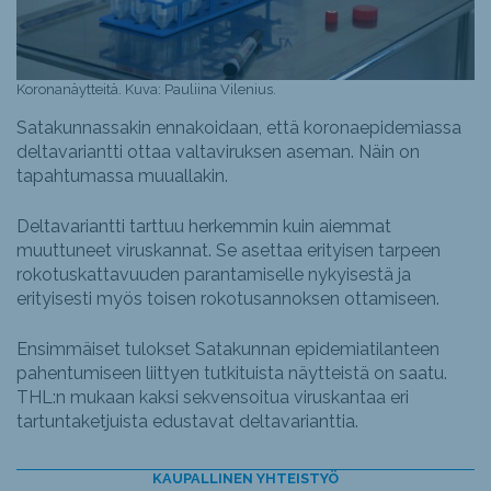
Koronanäytteitä. Kuva: Pauliina Vilenius.
Satakunnassakin ennakoidaan, että koronaepidemiassa
deltavariantti ottaa valtaviruksen aseman. Näin on
tapahtumassa muuallakin.
Deltavariantti tarttuu herkemmin kuin aiemmat
muuttuneet viruskannat. Se asettaa erityisen tarpeen
rokotuskattavuuden parantamiselle nykyisestä ja
erityisesti myös toisen rokotusannoksen ottamiseen.
Ensimmäiset tulokset Satakunnan epidemiatilanteen
pahentumiseen liittyen tutkituista näytteistä on saatu.
THL:n mukaan kaksi sekvensoitua viruskantaa eri
tartuntaketjuista edustavat deltavarianttia.
KAUPALLINEN YHTEISTYÖ