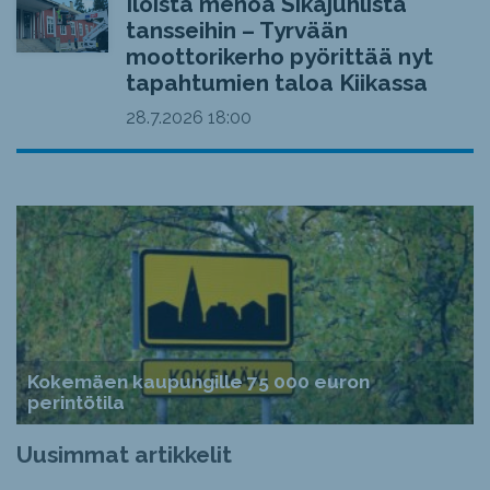
Iloista menoa Sikajuhlista
tansseihin – Tyrvään
moottorikerho pyörittää nyt
tapahtumien taloa Kiikassa
28.7.2026
18:00
Kokemäen kaupungille 75 000 euron
perintötila
Uusimmat artikkelit