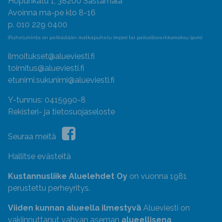
Hopunkatu 1, 38200 Sastamala
Avoinna ma-pe klo 8-16
p. 010 229 0400
(Puheluhinta on pelkästään matkapuhelu (mpm) tai paikallisverkkomaksu (pvm)
ilmoitukset@alueviesti.fi
toimitus@alueviesti.fi
etunimi.sukunimi@alueviesti.fi
Y-tunnus: 0415990-8
Rekisteri- ja tietosuojaseloste
Seuraa meitä
Hallitse evästeitä
Kustannusliike Aluelehdet Oy
on vuonna 1981
perustettu perheyritys.
Viiden kunnan alueella ilmestyvä
Alueviesti on
vakiinnuttanut vahvan aseman
alueellisena