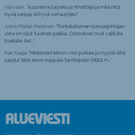
mä vaan.: "
kuusniemi.turpeita ja timatteja ja mitä niitä
hyviä sarjoja oli,hyvä vertaus!!jes!
"
Jukka Matias Keskinen: "
Punkalaitumen kunnanjohtajan
virka on ollut tuulinen paikka. Odotukset ovat valitulla
itsellään tiet...
"
Kari Kaaja: "
Mielestäni kirkon voisi purkaa ja myydä siitä
saadut tiilet euron kappale tarvitsijoille (tiilillä m...
"