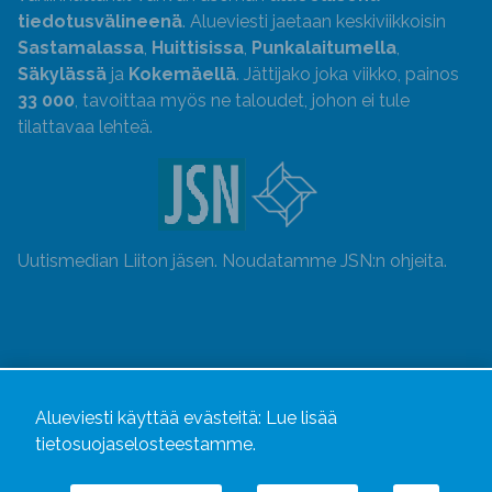
tiedotusvälineenä
. Alueviesti jaetaan keskiviikkoisin
Sastamalassa
,
Huittisissa
,
Punkalaitumella
,
Säkylässä
ja
Kokemäellä
. Jättijako joka viikko, painos
33 000
, tavoittaa myös ne taloudet, johon ei tule
tilattavaa lehteä.
Uutismedian Liiton jäsen. Noudatamme JSN:n ohjeita.
Alueviesti käyttää evästeitä:
Lue lisää
tietosuojaselosteestamme.