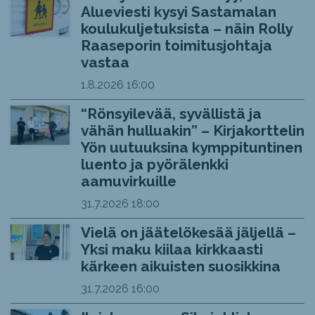
Alueviesti kysyi Sastamalan
koulukuljetuksista – näin Rolly
Raaseporin toimitusjohtaja
vastaa
1.8.2026
16:00
“Rönsyilevää, syvällistä ja
vähän hulluakin” – Kirjakorttelin
Yön uutuuksina kymppituntinen
luento ja pyörälenkki
aamuvirkuille
31.7.2026
18:00
Vielä on jäätelökesää jäljellä –
Yksi maku kiilaa kirkkaasti
kärkeen aikuisten suosikkina
31.7.2026
16:00