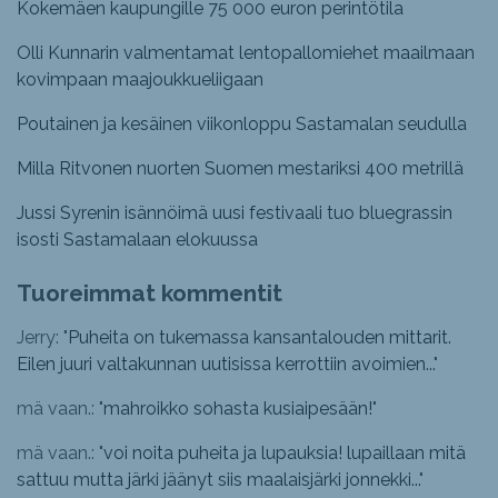
Kokemäen kaupungille 75 000 euron perintötila
Olli Kunnarin valmentamat lentopallomiehet maailmaan
kovimpaan maajoukkueliigaan
Poutainen ja kesäinen viikonloppu Sastamalan seudulla
Milla Ritvonen nuorten Suomen mestariksi 400 metrillä
Jussi Syrenin isännöimä uusi festivaali tuo bluegrassin
isosti Sastamalaan elokuussa
Tuoreimmat kommentit
Jerry: "
Puheita on tukemassa kansantalouden mittarit.
Eilen juuri valtakunnan uutisissa kerrottiin avoimien...
"
mä vaan.: "
mahroikko sohasta kusiaipesään!
"
mä vaan.: "
voi noita puheita ja lupauksia! lupaillaan mitä
sattuu mutta järki jäänyt siis maalaisjärki jonnekki...
"