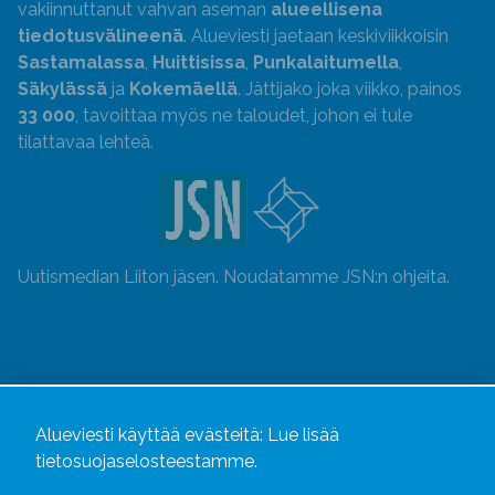
vakiinnuttanut vahvan aseman
alueellisena
tiedotusvälineenä
. Alueviesti jaetaan keskiviikkoisin
Sastamalassa
,
Huittisissa
,
Punkalaitumella
,
Säkylässä
ja
Kokemäellä
. Jättijako joka viikko, painos
33 000
, tavoittaa myös ne taloudet, johon ei tule
tilattavaa lehteä.
Uutismedian Liiton jäsen. Noudatamme JSN:n ohjeita.
Alueviesti käyttää evästeitä:
Lue lisää
tietosuojaselosteestamme.