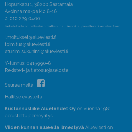
Hopunkatu 1, 38200 Sastamala
Avoinna ma-pe klo 8-16
p. 010 229 0400
(Puheluhinta on pelkästään matkapuhelu (mpm) tai paikallisverkkomaksu (pvm)
ilmoitukset@alueviesti.fi
toimitus@alueviesti.fi
etunimi.sukunimi@alueviesti.fi
Y-tunnus: 0415990-8
Rekisteri- ja tietosuojaseloste
Seuraa meitä
Hallitse evästeitä
Kustannusliike Aluelehdet Oy
on vuonna 1981
perustettu perheyritys.
Viiden kunnan alueella ilmestyvä
Alueviesti on