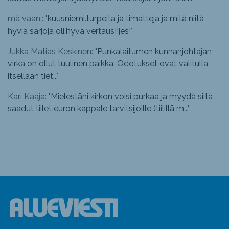
mä vaan.: "
kuusniemi.turpeita ja timatteja ja mitä niitä
hyviä sarjoja oli,hyvä vertaus!!jes!
"
Jukka Matias Keskinen: "
Punkalaitumen kunnanjohtajan
virka on ollut tuulinen paikka. Odotukset ovat valitulla
itsellään tiet...
"
Kari Kaaja: "
Mielestäni kirkon voisi purkaa ja myydä siitä
saadut tiilet euron kappale tarvitsijoille (tiilillä m...
"