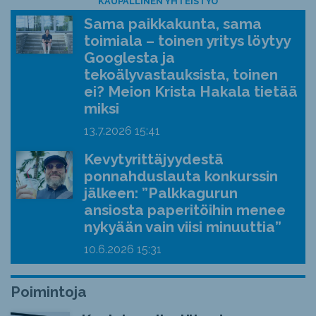
KAUPALLINEN YHTEISTYÖ
Sama paikkakunta, sama
toimiala – toinen yritys löytyy
Googlesta ja
tekoälyvastauksista, toinen
ei? Meion Krista Hakala tietää
miksi
13.7.2026
15:41
Kevytyrittäjyydestä
ponnahduslauta konkurssin
jälkeen: ”Palkkagurun
ansiosta paperitöihin menee
nykyään vain viisi minuuttia”
10.6.2026
15:31
Poimintoja