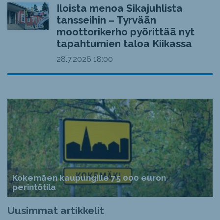
Iloista menoa Sikajuhlista
tansseihin – Tyrvään
moottorikerho pyörittää nyt
tapahtumien taloa Kiikassa
28.7.2026
18:00
Kokemäen kaupungille 75 000 euron
perintötila
Uusimmat artikkelit