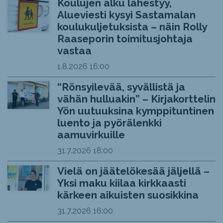
Koulujen alku lähestyy,
Alueviesti kysyi Sastamalan
koulukuljetuksista – näin Rolly
Raaseporin toimitusjohtaja
vastaa
1.8.2026
16:00
“Rönsyilevää, syvällistä ja
vähän hulluakin” – Kirjakorttelin
Yön uutuuksina kymppituntinen
luento ja pyörälenkki
aamuvirkuille
31.7.2026
18:00
Vielä on jäätelökesää jäljellä –
Yksi maku kiilaa kirkkaasti
kärkeen aikuisten suosikkina
31.7.2026
16:00