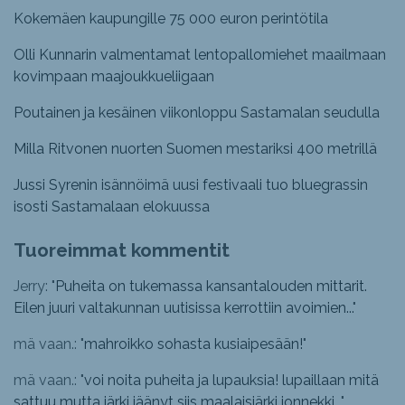
Kokemäen kaupungille 75 000 euron perintötila
Olli Kunnarin valmentamat lentopallomiehet maailmaan
kovimpaan maajoukkueliigaan
Poutainen ja kesäinen viikonloppu Sastamalan seudulla
Milla Ritvonen nuorten Suomen mestariksi 400 metrillä
Jussi Syrenin isännöimä uusi festivaali tuo bluegrassin
isosti Sastamalaan elokuussa
Tuoreimmat kommentit
Jerry: "
Puheita on tukemassa kansantalouden mittarit.
Eilen juuri valtakunnan uutisissa kerrottiin avoimien...
"
mä vaan.: "
mahroikko sohasta kusiaipesään!
"
mä vaan.: "
voi noita puheita ja lupauksia! lupaillaan mitä
sattuu mutta järki jäänyt siis maalaisjärki jonnekki...
"