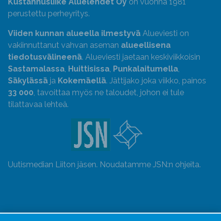
Kustannusliike Aluelehdet Oy
on vuonna 1981
perustettu perheyritys.
Viiden kunnan alueella ilmestyvä
Alueviesti on
vakiinnuttanut vahvan aseman
alueellisena
tiedotusvälineenä
. Alueviesti jaetaan keskiviikkoisin
Sastamalassa
,
Huittisissa
,
Punkalaitumella
,
Säkylässä
ja
Kokemäellä
. Jättijako joka viikko, painos
33 000
, tavoittaa myös ne taloudet, johon ei tule
tilattavaa lehteä.
Uutismedian Liiton jäsen. Noudatamme JSN:n ohjeita.