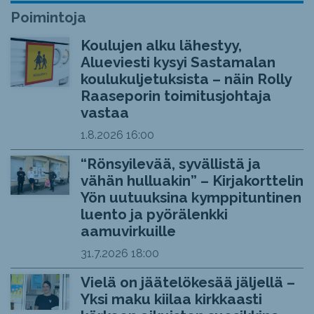
Poimintoja
Koulujen alku lähestyy,
Alueviesti kysyi Sastamalan
koulukuljetuksista – näin Rolly
Raaseporin toimitusjohtaja
vastaa
1.8.2026
16:00
“Rönsyilevää, syvällistä ja
vähän hulluakin” – Kirjakorttelin
Yön uutuuksina kymppituntinen
luento ja pyörälenkki
aamuvirkuille
31.7.2026
18:00
Vielä on jäätelökesää jäljellä –
Yksi maku kiilaa kirkkaasti