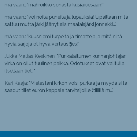
mä vaan.: "
mahroikko sohasta kusiaipesään!
"
mä vaan.: "
voi noita puheita ja lupauksia! lupaillaan mitä
sattuu mutta järki jäänyt siis maalaisjärki jonnekki...
"
mä vaan.: "
kuusniemi.turpeita ja timatteja ja mitä niitä
hyviä sarjoja oli,hyvä vertaus!!jes!
"
Jukka Matias Keskinen: "
Punkalaitumen kunnanjohtajan
virka on ollut tuulinen paikka. Odotukset ovat valitulla
itsellään tiet...
"
Kari Kaaja: "
Mielestäni kirkon voisi purkaa ja myydä siitä
saadut tiilet euron kappale tarvitsijoille (tiilillä m...
"