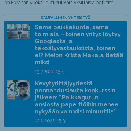
on koronan vuoksi joutunut vain yksittäisiä potilaita.
KAUPALLINEN YHTEISTYÖ
Sama paikkakunta, sama
toimiala – toinen yritys löytyy
Googlesta ja
tekoälyvastauksista, toinen
ei? Meion Krista Hakala tietää
miksi
13.7.2026
15:41
Kevytyrittäjyydestä
ponnahduslauta konkurssin
jälkeen: ”Palkkagurun
ansiosta paperitöihin menee
nykyään vain viisi minuuttia”
10.6.2026
15:31