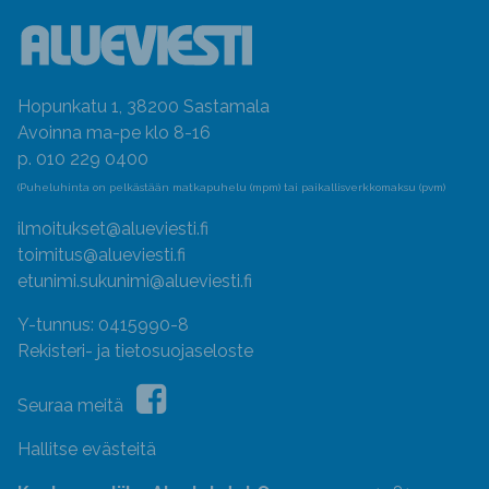
Hopunkatu 1, 38200 Sastamala
Avoinna ma-pe klo 8-16
p. 010 229 0400
(Puheluhinta on pelkästään matkapuhelu (mpm) tai paikallisverkkomaksu (pvm)
ilmoitukset@alueviesti.fi
toimitus@alueviesti.fi
etunimi.sukunimi@alueviesti.fi
Y-tunnus: 0415990-8
Rekisteri- ja tietosuojaseloste
Seuraa meitä
Hallitse evästeitä