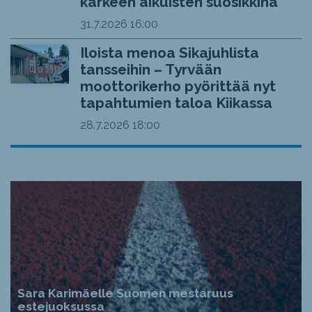
kärkeen aikuisten suosikkina
31.7.2026
16:00
Iloista menoa Sikajuhlista
tansseihin – Tyrvään
moottorikerho pyörittää nyt
tapahtumien taloa Kiikassa
28.7.2026
18:00
Sara Karimäelle Suomen mestaruus
estejuoksussa