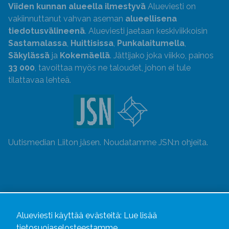
Viiden kunnan alueella ilmestyvä
Alueviesti on
vakiinnuttanut vahvan aseman
alueellisena
tiedotusvälineenä
. Alueviesti jaetaan keskiviikkoisin
Sastamalassa
,
Huittisissa
,
Punkalaitumella
,
Säkylässä
ja
Kokemäellä
. Jättijako joka viikko, painos
33 000
, tavoittaa myös ne taloudet, johon ei tule
tilattavaa lehteä.
Uutismedian Liiton jäsen. Noudatamme JSN:n ohjeita.
Alueviesti käyttää evästeitä:
Lue lisää
tietosuojaselosteestamme.