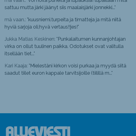
mä vaan.: "
voi noita puheita ja lupauksia! lupaillaan mitä
sattuu mutta järki jäänyt siis maalaisjärki jonnekki...
"
mä vaan.: "
kuusniemi.turpeita ja timatteja ja mitä niitä
hyviä sarjoja oli,hyvä vertaus!!jes!
"
Jukka Matias Keskinen: "
Punkalaitumen kunnanjohtajan
virka on ollut tuulinen paikka. Odotukset ovat valitulla
itsellään tiet...
"
Kari Kaaja: "
Mielestäni kirkon voisi purkaa ja myydä siitä
saadut tiilet euron kappale tarvitsijoille (tiilillä m...
"