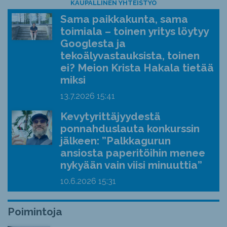
KAUPALLINEN YHTEISTYÖ
Sama paikkakunta, sama
toimiala – toinen yritys löytyy
Googlesta ja
tekoälyvastauksista, toinen
ei? Meion Krista Hakala tietää
miksi
13.7.2026
15:41
Kevytyrittäjyydestä
ponnahduslauta konkurssin
jälkeen: ”Palkkagurun
ansiosta paperitöihin menee
nykyään vain viisi minuuttia”
10.6.2026
15:31
Poimintoja