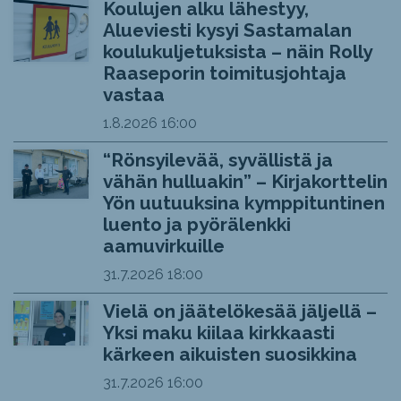
Koulujen alku lähestyy,
Alueviesti kysyi Sastamalan
koulukuljetuksista – näin Rolly
Raaseporin toimitusjohtaja
vastaa
1.8.2026
16:00
“Rönsyilevää, syvällistä ja
vähän hulluakin” – Kirjakorttelin
Yön uutuuksina kymppituntinen
luento ja pyörälenkki
aamuvirkuille
31.7.2026
18:00
Vielä on jäätelökesää jäljellä –
Yksi maku kiilaa kirkkaasti
kärkeen aikuisten suosikkina
31.7.2026
16:00