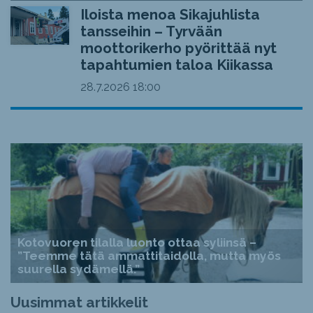
Iloista menoa Sikajuhlista
tansseihin – Tyrvään
moottorikerho pyörittää nyt
tapahtumien taloa Kiikassa
28.7.2026
18:00
Kotovuoren tilalla luonto ottaa syliinsä –
”Teemme tätä ammattitaidolla, mutta myös
suurella sydämellä.”
Uusimmat artikkelit