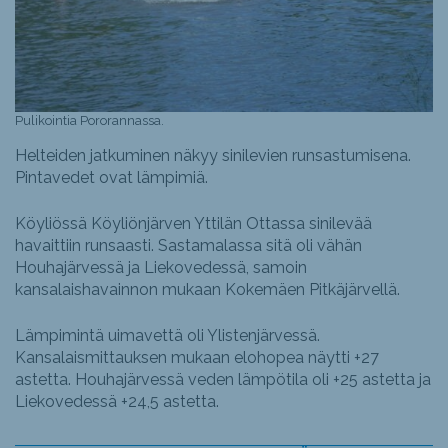
Pulikointia Pororannassa.
Helteiden jatkuminen näkyy sinilevien runsastumisena.
Pintavedet ovat lämpimiä.
Köyliössä Köyliönjärven Yttilän Ottassa sinilevää
havaittiin runsaasti. Sastamalassa sitä oli vähän
Houhajärvessä ja Liekovedessä, samoin
kansalaishavainnon mukaan Kokemäen Pitkäjärvellä.
Lämpimintä uimavettä oli Ylistenjärvessä.
Kansalaismittauksen mukaan elohopea näytti +27
astetta. Houhajärvessä veden lämpötila oli +25 astetta ja
Liekovedessä +24,5 astetta.