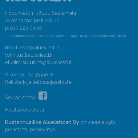
Hopunkatu 1, 38200 Sastamala
Avoinna ma-pe klo 8-16
p. 010 229 0400
(Puheluhinta on pelkästään matkapuhelu (mpm) tai paikallisverkkomaksu (pvm)
ilmoitukset@alueviesti.fi
toimitus@alueviesti.fi
etunimi.sukunimi@alueviesti.fi
Y-tunnus: 0415990-8
Rekisteri- ja tietosuojaseloste
Seuraa meitä
Hallitse evästeitä
Kustannusliike Aluelehdet Oy
on vuonna 1981
perustettu perheyritys.