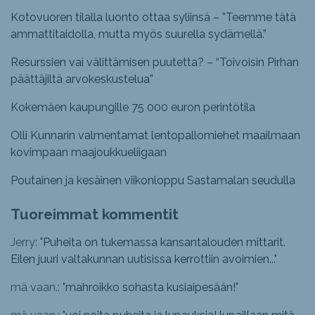
Kotovuoren tilalla luonto ottaa syliinsä – ”Teemme tätä
ammattitaidolla, mutta myös suurella sydämellä.”
Resurssien vai välittämisen puutetta? – “Toivoisin Pirhan
päättäjiltä arvokeskustelua”
Kokemäen kaupungille 75 000 euron perintötila
Olli Kunnarin valmentamat lentopallomiehet maailmaan
kovimpaan maajoukkueliigaan
Poutainen ja kesäinen viikonloppu Sastamalan seudulla
Tuoreimmat kommentit
Jerry: "
Puheita on tukemassa kansantalouden mittarit.
Eilen juuri valtakunnan uutisissa kerrottiin avoimien...
"
mä vaan.: "
mahroikko sohasta kusiaipesään!
"