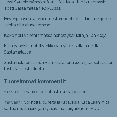
Jussi Syrenin isännöimä uusi festivaali tuo bluegrassin
isosti Sastamalaan elokuussa
Hirvenjuoksun suomenmestaruudet ratkottiin Lumijoella
– mitaleita alueellemme
Kokemäki vähentämässä äänestysalueita ja -paikkoja
Elisa vahvisti mobiiliverkkoaan yhdeksällä alueella
Sastamalassa
Sastamala osallistuu valmiusharjoitukseen, kansalaisia ei
tosiasiallisesti siirretä
Tuoreimmat kommentit
mä vaan.: "
mahroikko sohasta kusiaipesään!
"
mä vaan.: "
voi noita puheita ja lupauksia! lupaillaan mitä
sattuu mutta järki jäänyt siis maalaisjärki jonnekki...
"