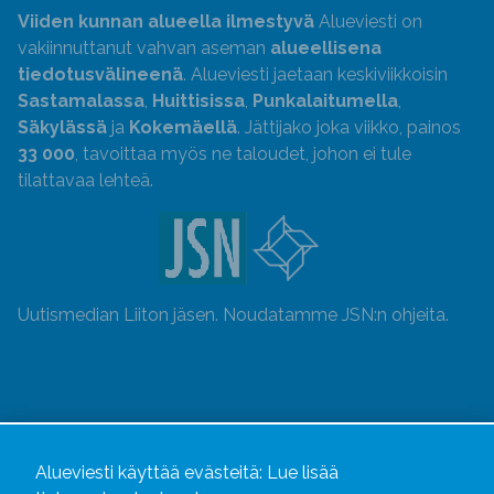
Viiden kunnan alueella ilmestyvä
Alueviesti on
vakiinnuttanut vahvan aseman
alueellisena
tiedotusvälineenä
. Alueviesti jaetaan keskiviikkoisin
Sastamalassa
,
Huittisissa
,
Punkalaitumella
,
Säkylässä
ja
Kokemäellä
. Jättijako joka viikko, painos
33 000
, tavoittaa myös ne taloudet, johon ei tule
tilattavaa lehteä.
Uutismedian Liiton jäsen. Noudatamme JSN:n ohjeita.
Alueviesti käyttää evästeitä:
Lue lisää