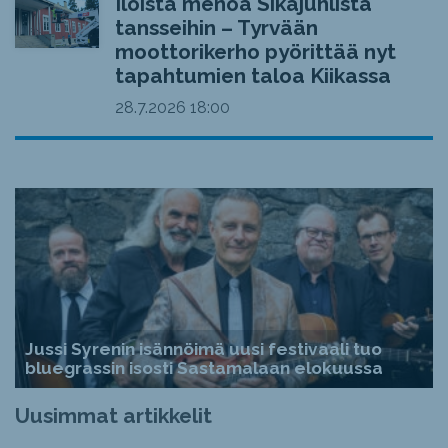
Iloista menoa Sikajuhlista
tansseihin – Tyrvään
moottorikerho pyörittää nyt
tapahtumien taloa Kiikassa
28.7.2026
18:00
Jussi Syrenin isännöimä uusi festivaali tuo
bluegrassin isosti Sastamalaan elokuussa
Uusimmat artikkelit