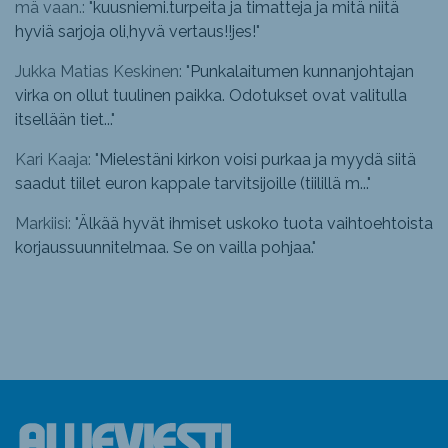
mä vaan.: "
kuusniemi.turpeita ja timatteja ja mitä niitä
hyviä sarjoja oli,hyvä vertaus!!jes!
"
Jukka Matias Keskinen: "
Punkalaitumen kunnanjohtajan
virka on ollut tuulinen paikka. Odotukset ovat valitulla
itsellään tiet...
"
Kari Kaaja: "
Mielestäni kirkon voisi purkaa ja myydä siitä
saadut tiilet euron kappale tarvitsijoille (tiilillä m...
"
Markiisi: "
Älkää hyvät ihmiset uskoko tuota vaihtoehtoista
korjaussuunnitelmaa. Se on vailla pohjaa.
"