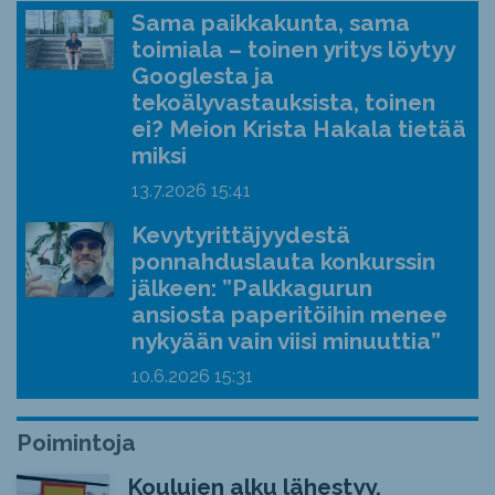
Sama paikkakunta, sama
toimiala – toinen yritys löytyy
Googlesta ja
tekoälyvastauksista, toinen
ei? Meion Krista Hakala tietää
miksi
13.7.2026
15:41
Kevytyrittäjyydestä
ponnahduslauta konkurssin
jälkeen: ”Palkkagurun
ansiosta paperitöihin menee
nykyään vain viisi minuuttia”
10.6.2026
15:31
Poimintoja
Koulujen alku lähestyy,