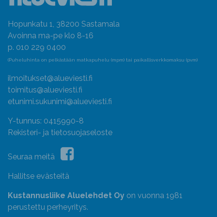
Hopunkatu 1, 38200 Sastamala
Avoinna ma-pe klo 8-16
p. 010 229 0400
(Puheluhinta on pelkästään matkapuhelu (mpm) tai paikallisverkkomaksu (pvm)
ilmoitukset@alueviesti.fi
toimitus@alueviesti.fi
etunimi.sukunimi@alueviesti.fi
Y-tunnus: 0415990-8
Rekisteri- ja tietosuojaseloste
Seuraa meitä
Hallitse evästeitä
Kustannusliike Aluelehdet Oy
on vuonna 1981
perustettu perheyritys.