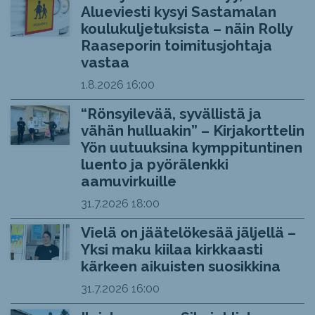
Alueviesti kysyi Sastamalan
koulukuljetuksista – näin Rolly
Raaseporin toimitusjohtaja
vastaa
1.8.2026
16:00
“Rönsyilevää, syvällistä ja
vähän hulluakin” – Kirjakorttelin
Yön uutuuksina kymppituntinen
luento ja pyörälenkki
aamuvirkuille
31.7.2026
18:00
Vielä on jäätelökesää jäljellä –
Yksi maku kiilaa kirkkaasti
kärkeen aikuisten suosikkina
31.7.2026
16:00