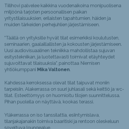
Tiilihovi palvelee kaikkina vuodenaikoina monipuolisena
miljöönä tarjoten persoonallisen paikan
yritystilaisuuksien, erilaisten tapahtumien, häiden ja
muiden tärkeiden perhejuhlien järjestämiseen.
”Täällä on yrityksille hyvät tilat esimerkiksi koulutusten,
seminaarien, gaalaillallisten ja kokousten järjestämiseen.
Uusi audiovisuaalinen tekniikka mahdollistaa sujuvan
esitystekniikan, ja luotettavasti toimivat etäyhteydet
sujuvoittavat tilaisuuksia”, painottaa Niemisen
yhtiökumppani
Mika Valtonen
.
Kahdessa kerroksessa olevat tilat taipuvat moniin
tarpeisiin. Alakerrassa on suuri juhlasali sekä keittiö ja wc-
tilat. Esteettömyys on huomioitu tilojen suunnittelussa.
Pihan puolella on näyttävä, kookas terassi.
Yläkerrassa on iso tanssilattia, esiintymislava,
tilanjakajanakin toimiva baaritiski ja rentoon oleskeluun
soveltuva loungealue.