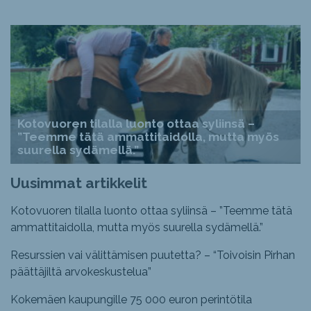
Kotovuoren tilalla luonto ottaa syliinsä –
”Teemme tätä ammattitaidolla, mutta myös
suurella sydämellä.”
Uusimmat artikkelit
Kotovuoren tilalla luonto ottaa syliinsä – ”Teemme tätä
ammattitaidolla, mutta myös suurella sydämellä.”
Resurssien vai välittämisen puutetta? – “Toivoisin Pirhan
päättäjiltä arvokeskustelua”
Kokemäen kaupungille 75 000 euron perintötila