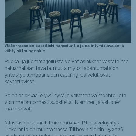
Yläkerrassa on baaritiski, tanssilattia ja esiintymislava sekä
viihtyisä loungealue.
Ruoka- ja juomatarjoiluista voivat asiakkaat vastata itse
haluamallaan tavalla, mutta myös tapahtumatalon
yhteistyökumppaneiden catering-palvelut ovat
käytettävissä.
Se on asiakkaalle yksi hyvä ja vaivaton vaihtoehto, jota
voimme lämpimästi suositella”, Nieminen ja Valtonen
mainitsevat.
”Alustavien suunnitelmien mukaan Pitopalveluyritys
Liekoranta on muuttamassa Tiilihovin tiloihin 1.5.2026,