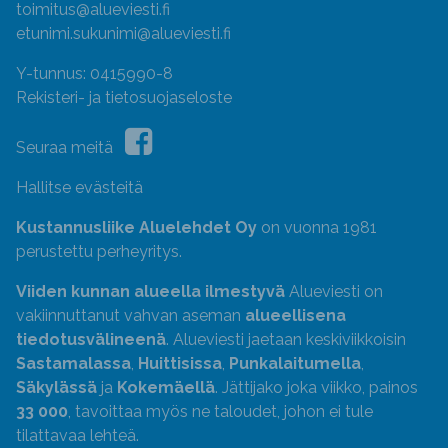
toimitus@alueviesti.fi
etunimi.sukunimi@alueviesti.fi
Y-tunnus: 0415990-8
Rekisteri- ja tietosuojaseloste
Seuraa meitä
Hallitse evästeitä
Kustannusliike Aluelehdet Oy
on vuonna 1981
perustettu perheyritys.
Viiden kunnan alueella ilmestyvä
Alueviesti on
vakiinnuttanut vahvan aseman
alueellisena
tiedotusvälineenä
. Alueviesti jaetaan keskiviikkoisin
Sastamalassa
,
Huittisissa
,
Punkalaitumella
,
Säkylässä
ja
Kokemäellä
. Jättijako joka viikko, painos
33 000
, tavoittaa myös ne taloudet, johon ei tule
tilattavaa lehteä.