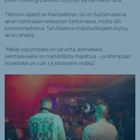
jolloin catering-palvelut löytyvät saman katon alta.”
Tiilihovin sijainti on ihanteellinen. Se on Sastamalassa,
aivan Vammalan keskustan tuntumassa, mutta silti
luonnonrauhassa. Tarvittaessa majoitustilojakin löytyy
aivan läheltä.
”Mikäli yöpymiselle on tarvetta, esimerkiksi
leirintäalueella on mahdollista majoittua – ja lähimpään
hotelliinkin on vain 1,5 kilometrin matka.”