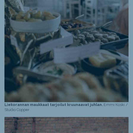
Liekorannan maukkaat tarjoilut kruunaavat juhlan.
Emmi Koski /
Studio Copper