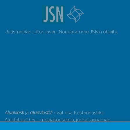
Uutismedian Liiton jäsen. Noudatamme JSN:n ohjeita.
Alueviesti
ja
alueviesti.fi
ovat osa Kustannusliike
Aluelehdet Oy – mediakonsernia, jonka tarjoaman
kokonaisuuden täydentävät
Alueradiot
ja
Aluepaino