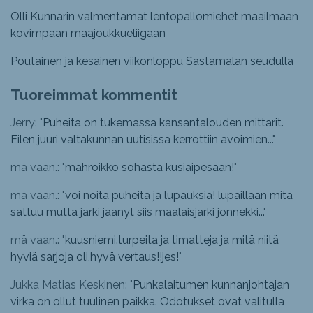
Olli Kunnarin valmentamat lentopallomiehet maailmaan
kovimpaan maajoukkueliigaan
Poutainen ja kesäinen viikonloppu Sastamalan seudulla
Tuoreimmat kommentit
Jerry: "
Puheita on tukemassa kansantalouden mittarit.
Eilen juuri valtakunnan uutisissa kerrottiin avoimien...
"
mä vaan.: "
mahroikko sohasta kusiaipesään!
"
mä vaan.: "
voi noita puheita ja lupauksia! lupaillaan mitä
sattuu mutta järki jäänyt siis maalaisjärki jonnekki...
"
mä vaan.: "
kuusniemi.turpeita ja timatteja ja mitä niitä
hyviä sarjoja oli,hyvä vertaus!!jes!
"
Jukka Matias Keskinen: "
Punkalaitumen kunnanjohtajan
virka on ollut tuulinen paikka. Odotukset ovat valitulla