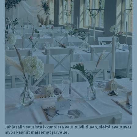
Juhlasalin suurista ikkunoista valo tulvii tilaan, sieltä avautuvat
myös kauniit maisemat järvelle.