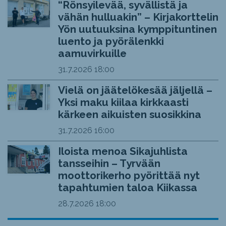
“Rönsyilevää, syvällistä ja
vähän hulluakin” – Kirjakorttelin
Yön uutuuksina kymppituntinen
luento ja pyörälenkki
aamuvirkuille
31.7.2026
18:00
Vielä on jäätelökesää jäljellä –
Yksi maku kiilaa kirkkaasti
kärkeen aikuisten suosikkina
31.7.2026
16:00
Iloista menoa Sikajuhlista
tansseihin – Tyrvään
moottorikerho pyörittää nyt
tapahtumien taloa Kiikassa
28.7.2026
18:00