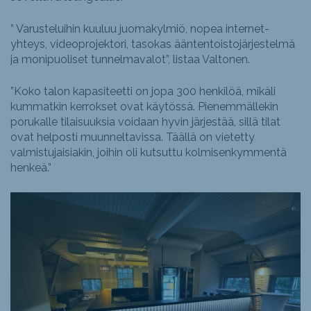
” Varusteluihin kuuluu juomakylmiö, nopea internet-
yhteys, videoprojektori, tasokas ääntentoistojärjestelmä
ja monipuoliset tunnelmavalot”, listaa Valtonen.
”Koko talon kapasiteetti on jopa 300 henkilöä, mikäli
kummatkin kerrokset ovat käytössä. Pienemmällekin
porukalle tilaisuuksia voidaan hyvin järjestää, sillä tilat
ovat helposti muunneltavissa. Täällä on vietetty
valmistujaisiakin, joihin oli kutsuttu kolmisenkymmentä
henkeä.”