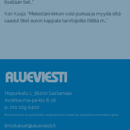
itsellään tiet...
"
Kari Kaaja: "
Mielestäni kirkon voisi purkaa ja myydä siitä
saadut tiilet euron kappale tarvitsijoille (tiilillä m...
"
Hopunkatu 1, 38200 Sastamala
Avoinna ma-pe klo 8-16
p. 010 229 0400
(Puheluhinta on pelkästään matkapuhelu (mpm) tai paikallisverkkomaksu (pvm)
ilmoitukset@alueviesti.fi