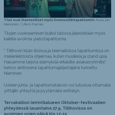
Tilat ovat ihanteelliset myös livemusiikkitapahtumiin.
Kuva Jari
Heinonen / Life In Frames
Tilojen vuokraamisen lisäksi talossa järjestetään myös
kaikille avoimia yleisötapahtumia.
” Tiilihovin klubi-illoissa ja teemallisissa tapahtumissa on
mielenkiintoista ohjelmaa, kuten musiikkia ja stand upia.
Haluamme tarjota elämyksiä erilaisille asiakasryhmille”,
kertoo aktiivisena tapahtumajärjestäjänä tunnettu
Nieminen.
Uuteen juhla- ja tapahtumataloon voi tutustua ottamalla
yrittäjiin yhteyttä ja pyytämällä esittelyn.
Tervakallion leirintäalueen Oktober-festivaalien
yhteydessä lauantaina 27.9.
Tiilihovissa on
avoimien ovien päivä klo 12-15.