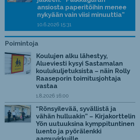
ansiosta paperitöihin menee
nykyään vain viisi minuuttia”
10.6.2026
15:31
Poimintoja
Koulujen alku lähestyy,
Alueviesti kysyi Sastamalan
koulukuljetuksista – näin Rolly
Raaseporin toimitusjohtaja
vastaa
1.8.2026
16:00
“Rönsyilevää, syvällistä ja
vähän hulluakin” – Kirjakorttelin
Yön uutuuksina kymppituntinen
luento ja pyörälenkki
aamuvirkuille