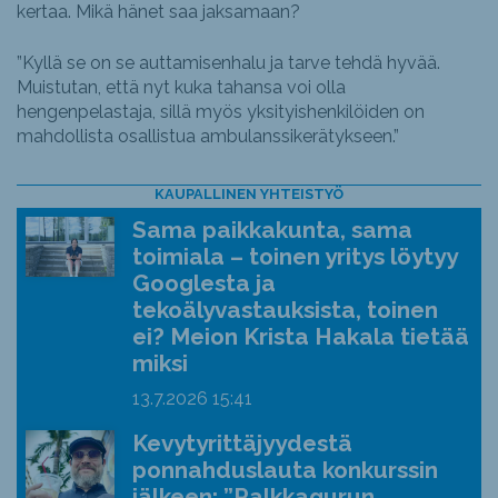
kertaa. Mikä hänet saa jaksamaan?
”Kyllä se on se auttamisenhalu ja tarve tehdä hyvää.
Muistutan, että nyt kuka tahansa voi olla
hengenpelastaja, sillä myös yksityishenkilöiden on
mahdollista osallistua ambulanssikerätykseen.”
KAUPALLINEN YHTEISTYÖ
Sama paikkakunta, sama
toimiala – toinen yritys löytyy
Googlesta ja
tekoälyvastauksista, toinen
ei? Meion Krista Hakala tietää
miksi
13.7.2026
15:41
Kevytyrittäjyydestä
ponnahduslauta konkurssin
jälkeen: ”Palkkagurun