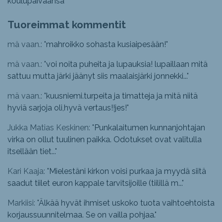
koulupäiväänsä
Tuoreimmat kommentit
mä vaan.: "
mahroikko sohasta kusiaipesään!
"
mä vaan.: "
voi noita puheita ja lupauksia! lupaillaan mitä
sattuu mutta järki jäänyt siis maalaisjärki jonnekki...
"
mä vaan.: "
kuusniemi.turpeita ja timatteja ja mitä niitä
hyviä sarjoja oli,hyvä vertaus!!jes!
"
Jukka Matias Keskinen: "
Punkalaitumen kunnanjohtajan
virka on ollut tuulinen paikka. Odotukset ovat valitulla
itsellään tiet...
"
Kari Kaaja: "
Mielestäni kirkon voisi purkaa ja myydä siitä
saadut tiilet euron kappale tarvitsijoille (tiilillä m...
"
Markiisi: "
Älkää hyvät ihmiset uskoko tuota vaihtoehtoista
korjaussuunnitelmaa. Se on vailla pohjaa.
"