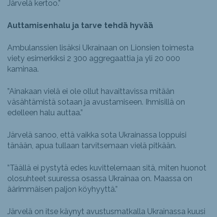
Järvelä kertoo.”
Auttamisenhalu ja tarve tehdä hyvää
Ambulanssien lisäksi Ukrainaan on Lionsien toimesta
viety esimerkiksi 2 300 aggregaattia ja yli 20 000
kaminaa.
”Ainakaan vielä ei ole ollut havaittavissa mitään
väsähtämistä sotaan ja avustamiseen. Ihmisillä on
edelleen halu auttaa.”
Järvelä sanoo, että vaikka sota Ukrainassa loppuisi
tänään, apua tullaan tarvitsemaan vielä pitkään.
”Täällä ei pystytä edes kuvittelemaan sitä, miten huonot
olosuhteet suuressa osassa Ukrainaa on. Maassa on
äärimmäisen paljon köyhyyttä.”
Järvelä on itse käynyt avustusmatkalla Ukrainassa kuusi