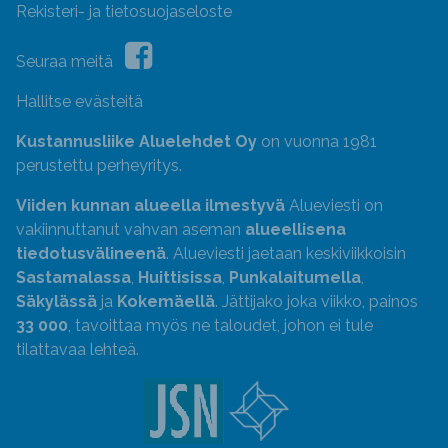
Rekisteri- ja tietosuojaseloste
Seuraa meitä
Hallitse evästeitä
Kustannusliike Aluelehdet Oy
on vuonna 1981
perustettu perheyritys.
Viiden kunnan alueella ilmestyvä
Alueviesti on
vakiinnuttanut vahvan aseman
alueellisena
tiedotusvälineenä
. Alueviesti jaetaan keskiviikkoisin
Sastamalassa
,
Huittisissa
,
Punkalaitumella
,
Säkylässä
ja
Kokemäellä
. Jättijako joka viikko, painos
33 000
, tavoittaa myös ne taloudet, johon ei tule
tilattavaa lehteä.