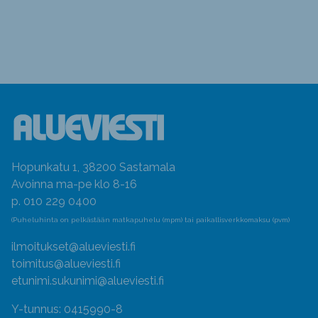
Hopunkatu 1, 38200 Sastamala
Avoinna ma-pe klo 8-16
p. 010 229 0400
(Puheluhinta on pelkästään matkapuhelu (mpm) tai paikallisverkkomaksu (pvm)
ilmoitukset@alueviesti.fi
toimitus@alueviesti.fi
etunimi.sukunimi@alueviesti.fi
Y-tunnus: 0415990-8