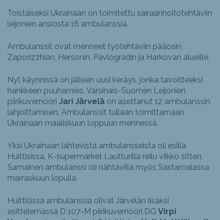
Toistaiseksi Ukrainaan on toimitettu sairaanhoitotehtäviin
leijonien ansiosta 16 ambulanssia.
Ambulanssit ovat menneet työtehtäviin pääosin
Zaporizzhian, Hersonin, Pavlogradin ja Harkovan alueille.
Nyt käynnissä on jälleen uusi keräys, jonka tavoitteeksi
hankkeen puuhamies, Varsinais-Suomen Leijonien
piirikuvernööri
Jari Järvelä
on asettanut 12 ambulanssin
lahjoittamisen. Ambulanssit tullaan toimittamaan
Ukrainaan maaliskuun loppuun mennessä.
Yksi Ukrainaan lähtevistä ambulansseista oli esillä
Huittisissa, K-supermarket Lautturilla reilu viikko sitten.
Samainen ambulanssi oli nähtävillä myös Sastamalassa
marraskuun lopulla.
Huittisissa ambulanssia olivat Järvelän lisäksi
esittelemässä D 107-M piirikuvernööri DG
Virpi