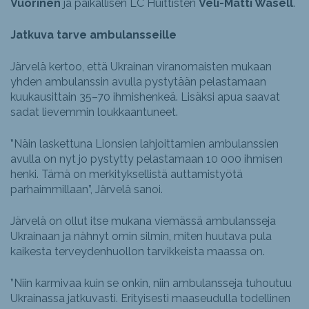
Vuorinen
ja paikallisen LC Huittisten
Veli-Matti Wasell
.
Jatkuva tarve ambulansseille
Järvelä kertoo, että Ukrainan viranomaisten mukaan
yhden ambulanssin avulla pystytään pelastamaan
kuukausittain 35–70 ihmishenkeä. Lisäksi apua saavat
sadat lievemmin loukkaantuneet.
”Näin laskettuna Lionsien lahjoittamien ambulanssien
avulla on nyt jo pystytty pelastamaan 10 000 ihmisen
henki. Tämä on merkityksellistä auttamistyötä
parhaimmillaan”, Järvelä sanoi.
Järvelä on ollut itse mukana viemässä ambulansseja
Ukrainaan ja nähnyt omin silmin, miten huutava pula
kaikesta terveydenhuollon tarvikkeista maassa on.
”Niin karmivaa kuin se onkin, niin ambulansseja tuhoutuu
Ukrainassa jatkuvasti. Erityisesti maaseudulla todellinen