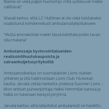
tilanne on vielä paljon huonompi, mitä uutiskuvat meille
välittävät.”
Wasell kertoo, että LC Huittinen ei ole vielä toistaiseksi
osallistunut kohdennetusti ambulanssilahjoitukseen.
”Mutta emmeköhän mekin tässä kehittele jonkin tavan
olla mukana.”
Ambulansseja hyvinvointialueiden
realisointihuutokaupoista ja
sairaankuljetusyrityksiltä
Ambulanssikeräys on suomalaisten Lions clubien
yhteinen ja sitä hallinnoidaan Lions Club Ylivieskan
kautta. Järvelä vetää hanketta yhdessä Suomen Lions -
liiton entisen puheenjohtaja Heikki Hemmilän kanssa ja
heillä on tukenaan keräystyöryhmä.
Järvelä kertoo, että lahjoitetut ambulanssit on hankittu