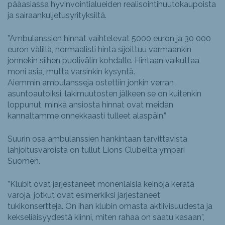
pääasiassa hyvinvointialueiden realisointihuutokaupoista
ja sairaankuljetusyrityksiltä.
”Ambulanssien hinnat vaihtelevat 5000 euron ja 30 000
euron välillä, normaalisti hinta sijoittuu varmaankin
jonnekin siihen puolivälin kohdalle. Hintaan vaikuttaa
moni asia, mutta varsinkin kysyntä.
Aiemmin ambulansseja ostettiin jonkin verran
asuntoautoiksi, lakimuutosten jälkeen se on kuitenkin
loppunut, minkä ansiosta hinnat ovat meidän
kannaltamme onnekkaasti tulleet alaspäin.”
Suurin osa ambulanssien hankintaan tarvittavista
lahjoitusvaroista on tullut Lions Clubeilta ympäri
Suomen.
”Klubit ovat järjestäneet monenlaisia keinoja kerätä
varoja, jotkut ovat esimerkiksi järjestäneet
tukikonsertteja. On ihan klubin omasta aktiivisuudesta ja
kekseliäisyydestä kiinni, miten rahaa on saatu kasaan”,