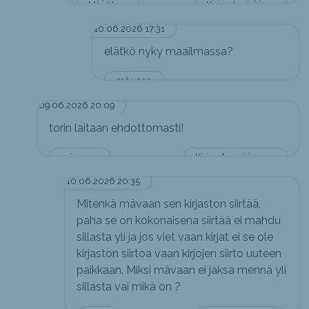
Mää Vaan
Kirjaudu sisään vastataksesi
10.06.2026 17:31
elätkö nyky maailmassa?
mä vaan.
09.06.2026 20:09
torin laitaan ehdottomasti!
mä vaan.
Kirjaudu sisään vastataksesi
10.06.2026 20:35
Mitenkä mävaan sen kirjaston siirtää,
paha se on kokonaisena siirtää ei mahdu
sillasta yli ja jos viet vaan kirjat ei se ole
kirjaston siirtoa vaan kirjojen siirto uuteen
paikkaan. Miksi mävaan ei jaksa mennä yli
sillasta vai mikä on ?