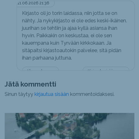
11.06.2026 21:36
Kirjasto oli jo torin laidassa, niin jotta se on
nähty. Ja nykykirjasto ei ole edes keski-ikäinen.
juurihan se tehtiin ja ajaa kyllä asiansa ihan
hyvin. Paikkakin on keskustaa, ei ole sen
kauempana kuin Tyrvään kirkkokaan. Ja
sitäpaitsi kirjastoautokin palvelee, sitä pidän
ihan parhaana juttuna.
tikapuuhermo
Kirjaudu sisään vastataksesi
Jätä kommentti
Sinun täytyy
kirjautua sisään
kommentoidaksesi.