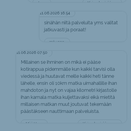
Jerry
Kirjaudu sisään vastataksesi
11.06.2026 16:54
sinähän niitä palveluita yms valitat
jatkuvasti ja poraat!
mä vaan.
11.06.2026 07:50
Millainen se ihminen on mikä ei pääse
kotirappua pidemmälle kun kaikki tarvisi olla
viedessä ja huutavat meille kaikki heti tänne
lähelle, ensin oli 10km matka uimahallille ihan
mahdoton ja nyt on vajaa kilometri kirjastolle
ihan kamala matka kuljettavaksi eikä mietitä
millaisen matkan muut joutuvat tekemään
päästäkseen nauttimaan palveluista.
Mää Vaan
Kirjaudu sisään vastataksesi