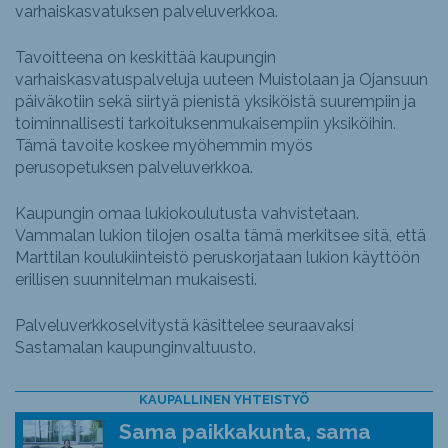
varhaiskasvatuksen palveluverkkoa.
Tavoitteena on keskittää kaupungin
varhaiskasvatuspalveluja uuteen Muistolaan ja Ojansuun
päiväkotiin sekä siirtyä pienistä yksiköistä suurempiin ja
toiminnallisesti tarkoituksenmukaisempiin yksiköihin.
Tämä tavoite koskee myöhemmin myös
perusopetuksen palveluverkkoa.
Kaupungin omaa lukiokoulutusta vahvistetaan.
Vammalan lukion tilojen osalta tämä merkitsee sitä, että
Marttilan koulukiinteistö peruskorjataan lukion käyttöön
erillisen suunnitelman mukaisesti.
Palveluverkkoselvitystä käsittelee seuraavaksi
Sastamalan kaupunginvaltuusto.
KAUPALLINEN YHTEISTYÖ
Sama paikkakunta, sama