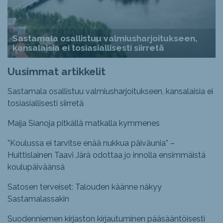
Sastamala osallistuu valmiusharjoitukseen,
kansalaisia ei tosiasiallisesti siirretä
Uusimmat artikkelit
Sastamala osallistuu valmiusharjoitukseen, kansalaisia ei
tosiasiallisesti siirretä
Maija Sianoja pitkällä matkalla kymmenes
”Koulussa ei tarvitse enää nukkua päiväunia” –
Huittislainen Taavi Järä odottaa jo innolla ensimmäistä
koulupäiväänsä
Satosen terveiset: Talouden käänne näkyy
Sastamalassakin
Suodenniemen kirjaston kirjautuminen pääsääntöisesti