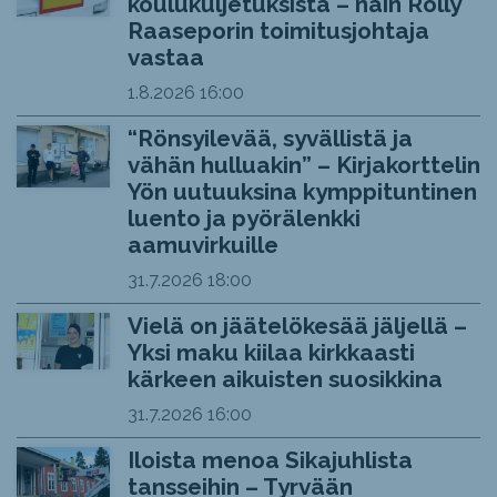
koulukuljetuksista – näin Rolly
Raaseporin toimitusjohtaja
vastaa
1.8.2026
16:00
“Rönsyilevää, syvällistä ja
vähän hulluakin” – Kirjakorttelin
Yön uutuuksina kymppituntinen
luento ja pyörälenkki
aamuvirkuille
31.7.2026
18:00
Vielä on jäätelökesää jäljellä –
Yksi maku kiilaa kirkkaasti
kärkeen aikuisten suosikkina
31.7.2026
16:00
Iloista menoa Sikajuhlista
tansseihin – Tyrvään