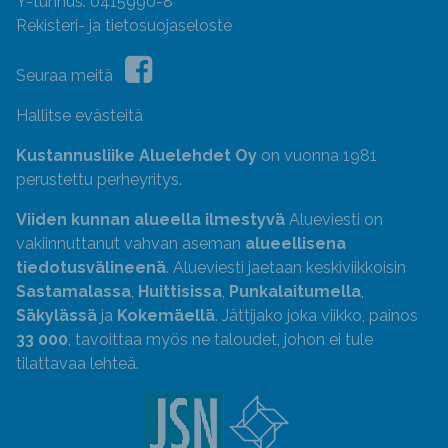
Y-tunnus: 0415990-8
Rekisteri- ja tietosuojaseloste
Seuraa meitä
Hallitse evästeitä
Kustannusliike Aluelehdet Oy
on vuonna 1981
perustettu perheyritys.
Viiden kunnan alueella ilmestyvä
Alueviesti on
vakiinnuttanut vahvan aseman
alueellisena
tiedotusvälineenä
. Alueviesti jaetaan keskiviikkoisin
Sastamalassa
,
Huittisissa
,
Punkalaitumella
,
Säkylässä
ja
Kokemäellä
. Jättijako joka viikko, painos
33 000
, tavoittaa myös ne taloudet, johon ei tule
tilattavaa lehteä.