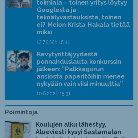
toimiala – toinen yritys löytyy
Googlesta ja
tekoälyvastauksista, toinen
ei? Meion Krista Hakala tietää
miksi
13.7.2026
15:41
Kevytyrittäjyydestä
ponnahduslauta konkurssin
jälkeen: ”Palkkagurun
ansiosta paperitöihin menee
nykyään vain viisi minuuttia”
10.6.2026
15:31
Poimintoja
Koulujen alku lähestyy,
Alueviesti kysyi Sastamalan