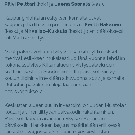
Päivi Pelttari
(kok.) ja
Leena Saarela
(vas.).
Kaupunginjohtajan esityksen kannalla olivat
kaupunginhallituksen puheenjohtaja
Pertti Hakanen
(kesk.) ja
Mirva Iso-Kukkula
(kesk.), joten päätökseksi
tuli Mattilan esitys.
Muut palveluverkkoselvityksessä esitetyt linjaukset
menivät esityksen mukaisesti. Jo tänä vuonna tehdään
kokonaisselvitys Kiikan alueen sivistyspalveluiden
sijoittumisesta, ja Suodenniemellä päiväkoti siirtyy
koulun tiloihin viimeistään alkuvuonna 2027, ja samalla
Uotsolan päiväkodin tiloja laajennetaan
peruskorjauksella.
Keskustan alueen suurin investointi on uuden Muistolan
koulun ja siihen liittyvän päiväkodin rakentaminen.
Päiväkoti korvaa aikanaan nykyisen Koiramäen
päiväkodin. Hankkeen laajuus määritellään erillisessä
tarkastelussa, jossa arvioidaan myös keskustan