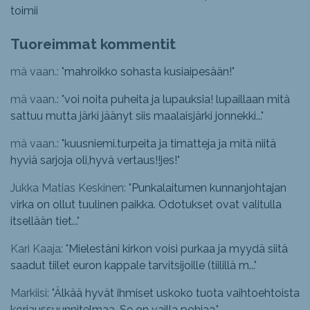
toimii
Tuoreimmat kommentit
mä vaan.: "
mahroikko sohasta kusiaipesään!
"
mä vaan.: "
voi noita puheita ja lupauksia! lupaillaan mitä
sattuu mutta järki jäänyt siis maalaisjärki jonnekki...
"
mä vaan.: "
kuusniemi.turpeita ja timatteja ja mitä niitä
hyviä sarjoja oli,hyvä vertaus!!jes!
"
Jukka Matias Keskinen: "
Punkalaitumen kunnanjohtajan
virka on ollut tuulinen paikka. Odotukset ovat valitulla
itsellään tiet...
"
Kari Kaaja: "
Mielestäni kirkon voisi purkaa ja myydä siitä
saadut tiilet euron kappale tarvitsijoille (tiilillä m...
"
Markiisi: "
Älkää hyvät ihmiset uskoko tuota vaihtoehtoista
korjaussuunnitelmaa. Se on vailla pohjaa.
"