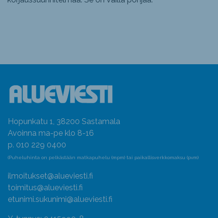
Hopunkatu 1, 38200 Sastamala
Avoinna ma-pe klo 8-16
p. 010 229 0400
(Puheluhinta on pelkästään matkapuhelu (mpm) tai paikallisverkkomaksu (pvm)
ilmoitukset@alueviesti.fi
toimitus@alueviesti.fi
etunimi.sukunimi@alueviesti.fi