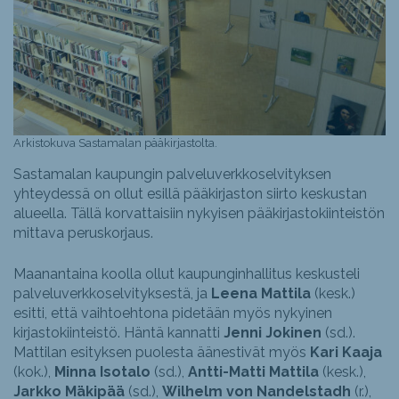
Arkistokuva Sastamalan pääkirjastolta.
Sastamalan kaupungin palveluverkkoselvityksen
yhteydessä on ollut esillä pääkirjaston siirto keskustan
alueella. Tällä korvattaisiin nykyisen pääkirjastokiinteistön
mittava peruskorjaus.
Maanantaina koolla ollut kaupunginhallitus keskusteli
palveluverkkoselvityksestä, ja
Leena Mattila
(kesk.)
esitti, että vaihtoehtona pidetään myös nykyinen
kirjastokiinteistö. Häntä kannatti
Jenni Jokinen
(sd.).
Mattilan esityksen puolesta äänestivät myös
Kari Kaaja
(kok.),
Minna Isotalo
(sd.),
Antti-Matti Mattila
(kesk.),
Jarkko Mäkipää
(sd.),
Wilhelm von Nandelstadh
(r.),