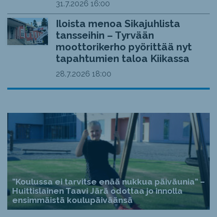
31.7.2026
16:00
Iloista menoa Sikajuhlista
tansseihin – Tyrvään
moottorikerho pyörittää nyt
tapahtumien taloa Kiikassa
28.7.2026
18:00
”Koulussa ei tarvitse enää nukkua päiväunia” –
Huittislainen Taavi Järä odottaa jo innolla
ensimmäistä koulupäiväänsä