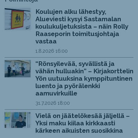
Koulujen alku lähestyy,
Alueviesti kysyi Sastamalan
koulukuljetuksista – näin Rolly
Raaseporin toimitusjohtaja
vastaa
1.8.2026
16:00
“Rönsyilevää, syvällistä ja
vähän hulluakin” – Kirjakorttelin
Yön uutuuksina kymppituntinen
luento ja pyörälenkki
aamuvirkuille
31.7.2026
18:00
Vielä on jäätelökesää jäljellä –
Yksi maku kiilaa kirkkaasti
kärkeen aikuisten suosikkina