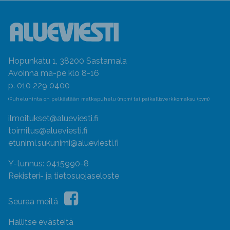
Hopunkatu 1, 38200 Sastamala
Avoinna ma-pe klo 8-16
p. 010 229 0400
(Puheluhinta on pelkästään matkapuhelu (mpm) tai paikallisverkkomaksu (pvm)
ilmoitukset@alueviesti.fi
toimitus@alueviesti.fi
etunimi.sukunimi@alueviesti.fi
Y-tunnus: 0415990-8
Rekisteri- ja tietosuojaseloste
Seuraa meitä
Hallitse evästeitä