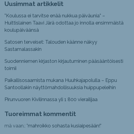
Uusimmat artikkelit
”Koulussa ei tarvitse enää nukkua päiväunia” –
Huittislainen Taavi Järä odottaa jo innolla ensimmäistä
koulupäiväänsä
Satosen terveiset: Talouden käänne näkyy
Sastamalassakin
Suodenniemen kirjaston kirjautuminen pääsääntöisesti
toimii
Paikallisosaamista mukana Huuhkajapolulla – Eppu
Santoollakin näyttömahdollisuuksia huippupeleihin
Pirunvuoren Kivilinnassa yli 1 800 vierailijaa
Tuoreimmat kommentit
mä vaan.: "
mahroikko sohasta kusiaipesään!
"