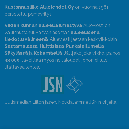
Kustannusliike Aluelehdet Oy
on vuonna 1981
perustettu perheyritys.
Viiden kunnan alueella ilmestyvä
Alueviesti on
vakiinnuttanut vahvan aseman
alueellisena
tiedotusvälineenä
. Alueviesti jaetaan keskiviikkoisin
Sastamalassa
,
Huittisissa
,
Punkalaitumella
,
Säkylässä
ja
Kokemäellä
. Jättijako joka viikko, painos
33 000
, tavoittaa myös ne taloudet, johon ei tule
tilattavaa lehteä.
Uutismedian Liiton jäsen. Noudatamme JSN:n ohjeita.