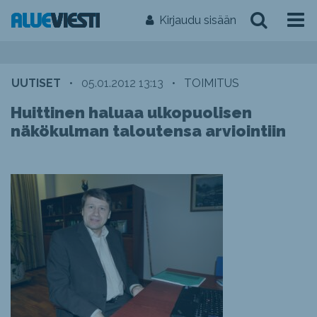
Kirjaudu sisään
UUTISET
•
05.01.2012 13:13
•
TOIMITUS
Huittinen haluaa ulkopuolisen
näkökulman taloutensa arviointiin