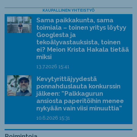
KAUPALLINEN YHTEISTYÖ
Sama paikkakunta, sama
toimiala – toinen yritys löytyy
Googlesta ja
tekoälyvastauksista, toinen
ei? Meion Krista Hakala tietää
miksi
13.7.2026
15:41
Kevytyrittäjyydestä
ponnahduslauta konkurssin
jälkeen: ”Palkkagurun
ansiosta paperitöihin menee
nykyään vain viisi minuuttia”
10.6.2026
15:31
Poimintoja