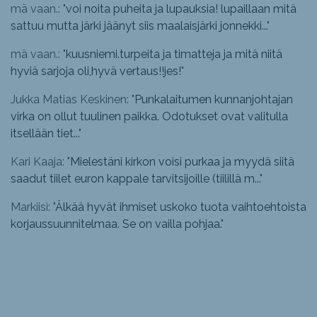
mä vaan.: "
voi noita puheita ja lupauksia! lupaillaan mitä
sattuu mutta järki jäänyt siis maalaisjärki jonnekki...
"
mä vaan.: "
kuusniemi.turpeita ja timatteja ja mitä niitä
hyviä sarjoja oli,hyvä vertaus!!jes!
"
Jukka Matias Keskinen: "
Punkalaitumen kunnanjohtajan
virka on ollut tuulinen paikka. Odotukset ovat valitulla
itsellään tiet...
"
Kari Kaaja: "
Mielestäni kirkon voisi purkaa ja myydä siitä
saadut tiilet euron kappale tarvitsijoille (tiilillä m...
"
Markiisi: "
Älkää hyvät ihmiset uskoko tuota vaihtoehtoista
korjaussuunnitelmaa. Se on vailla pohjaa.
"