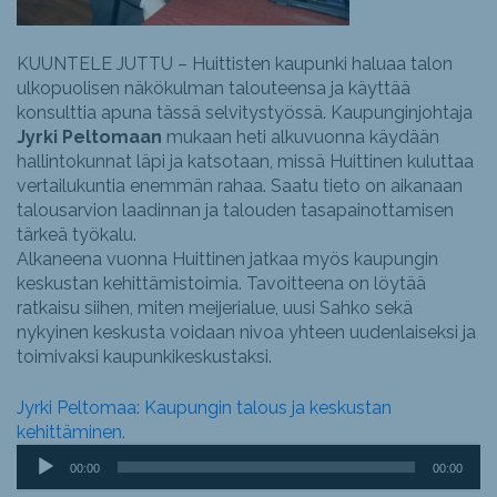
KUUNTELE JUTTU – Huittisten kaupunki haluaa talon
ulkopuolisen näkökulman talouteensa ja käyttää
konsulttia apuna tässä selvitystyössä. Kaupunginjohtaja
Jyrki Peltomaan
mukaan heti alkuvuonna käydään
hallintokunnat läpi ja katsotaan, missä Huittinen kuluttaa
vertailukuntia enemmän rahaa. Saatu tieto on aikanaan
talousarvion laadinnan ja talouden tasapainottamisen
tärkeä työkalu.
Alkaneena vuonna Huittinen jatkaa myös kaupungin
keskustan kehittämistoimia. Tavoitteena on löytää
ratkaisu siihen, miten meijerialue, uusi Sahko sekä
nykyinen keskusta voidaan nivoa yhteen uudenlaiseksi ja
toimivaksi kaupunkikeskustaksi.
Jyrki Peltomaa: Kaupungin talous ja keskustan
kehittäminen.
Äänitoistin
00:00
00:00