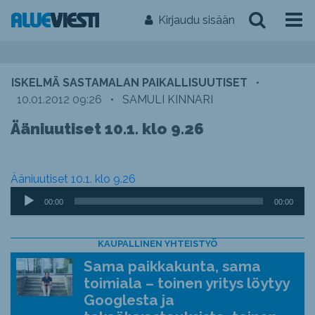
Kirjaudu sisään
ISKELMÄ SASTAMALAN PAIKALLISUUTISET
•
10.01.2012 09:26
•
SAMULI KINNARI
Ääniuutiset 10.1. klo 9.26
Ääniuutiset 10.1. klo 9.26
Äänitoistin
00:00
00:00
KAUPALLINEN YHTEISTYÖ
Sama paikkakunta, sama
toimiala – toinen yritys löytyy
Googlesta ja