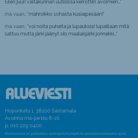
Eilen juuri valtakunnan uutisissa kerrottiin avoimien...
"
mä vaan.: "
mahroikko sohasta kusiaipesään!
"
mä vaan.: "
voi noita puheita ja lupauksia! lupaillaan mitä
sattuu mutta järki jäänyt siis maalaisjärki jonnekki...
"
Hopunkatu 1, 38200 Sastamala
Avoinna ma-pe klo 8-16
p. 010 229 0400
(Puheluhinta on pelkästään matkapuhelu (mpm) tai paikallisverkkomaksu (pvm)