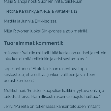
Maija Sianoja nosti Suomen mitalitaisteluun
Tietöitä Karkunkyläntiellä ja valtatiellä 12
Mattila ja Junnila EM-kisoissa
Milla Ritvonen juoksi SM-pronssia 200 metrillä
Tuoreimmat kommentit
mä vaan.: "
vai niin mittarit tällä kertaa.on uutiset ja milloin
joku kertoi mitä milloinkin ja artsi sastamalas...
"
sepekantonen: "
Ei ole lainkaan rakentava tapa
keskustella, että esittää jonkun väitteen ja väitteen
perustelemisen...
"
Mullikuhnuri: "
Entisten kappelien kaikki myytävä onkin jo
laitettu lihoiksi. Harmillisesti rakennussuojelu haittaa...
"
Jerry: "
Puheita on tukemassa kansantalouden mittarit.