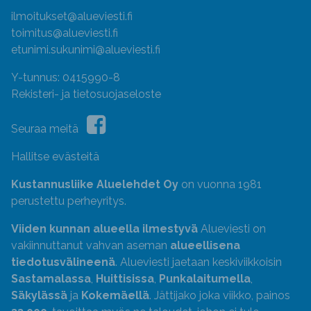
ilmoitukset@alueviesti.fi
toimitus@alueviesti.fi
etunimi.sukunimi@alueviesti.fi
Y-tunnus: 0415990-8
Rekisteri- ja tietosuojaseloste
Seuraa meitä
Hallitse evästeitä
Kustannusliike Aluelehdet Oy
on vuonna 1981
perustettu perheyritys.
Viiden kunnan alueella ilmestyvä
Alueviesti on
vakiinnuttanut vahvan aseman
alueellisena
tiedotusvälineenä
. Alueviesti jaetaan keskiviikkoisin
Sastamalassa
,
Huittisissa
,
Punkalaitumella
,
Säkylässä
ja
Kokemäellä
. Jättijako joka viikko, painos