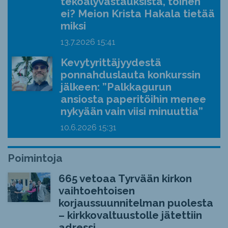
tekoälyvastauksista, toinen
ei? Meion Krista Hakala tietää
miksi
13.7.2026
15:41
Kevytyrittäjyydestä
ponnahduslauta konkurssin
jälkeen: ”Palkkagurun
ansiosta paperitöihin menee
nykyään vain viisi minuuttia”
10.6.2026
15:31
Poimintoja
665 vetoaa Tyrvään kirkon
vaihtoehtoisen
korjaussuunnitelman puolesta
– kirkkovaltuustolle jätettiin
adressi