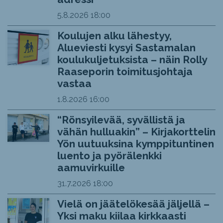
5.8.2026
18:00
Koulujen alku lähestyy,
Alueviesti kysyi Sastamalan
koulukuljetuksista – näin Rolly
Raaseporin toimitusjohtaja
vastaa
1.8.2026
16:00
“Rönsyilevää, syvällistä ja
vähän hulluakin” – Kirjakorttelin
Yön uutuuksina kymppituntinen
luento ja pyörälenkki
aamuvirkuille
31.7.2026
18:00
Vielä on jäätelökesää jäljellä –
Yksi maku kiilaa kirkkaasti