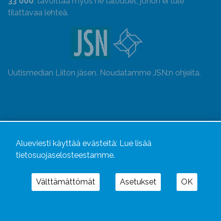
33 000
, tavoittaa myös ne taloudet, johon ei tule
tilattavaa lehteä.
Uutismedian Liiton jäsen. Noudatamme JSN:n ohjeita.
Alueviesti käyttää evästeitä:
Lue lisää
tietosuojaselosteestamme.
Välttämättömät
Asetukset
OK
Alueviesti
ja
alueviesti.fi
ovat osa Kustannusliike