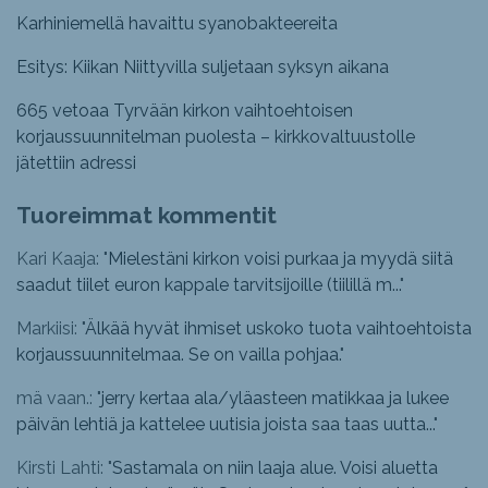
Karhiniemellä havaittu syanobakteereita
Esitys: Kiikan Niittyvilla suljetaan syksyn aikana
665 vetoaa Tyrvään kirkon vaihtoehtoisen
korjaussuunnitelman puolesta – kirkkovaltuustolle
jätettiin adressi
Tuoreimmat kommentit
Kari Kaaja: "
Mielestäni kirkon voisi purkaa ja myydä siitä
saadut tiilet euron kappale tarvitsijoille (tiilillä m...
"
Markiisi: "
Älkää hyvät ihmiset uskoko tuota vaihtoehtoista
korjaussuunnitelmaa. Se on vailla pohjaa.
"
mä vaan.: "
jerry kertaa ala/yläasteen matikkaa ja lukee
päivän lehtiä ja kattelee uutisia joista saa taas uutta...
"
Kirsti Lahti: "
Sastamala on niin laaja alue. Voisi aluetta