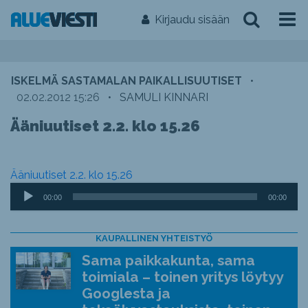
Kirjaudu sisään
ISKELMÄ SASTAMALAN PAIKALLISUUTISET
•
02.02.2012 15:26
•
SAMULI KINNARI
Ääniuutiset 2.2. klo 15.26
Ääniuutiset 2.2. klo 15.26
Äänitoistin
00:00
00:00
KAUPALLINEN YHTEISTYÖ
Sama paikkakunta, sama
toimiala – toinen yritys löytyy
Googlesta ja