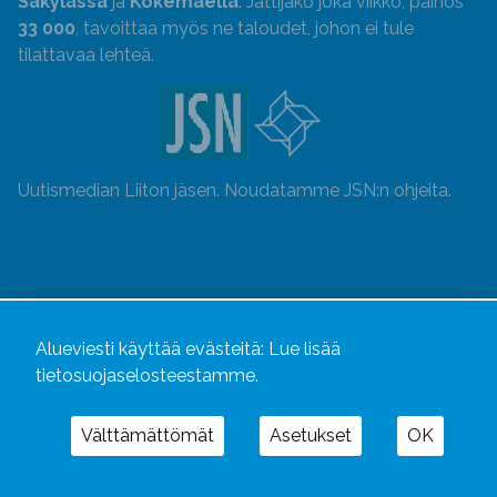
Säkylässä
ja
Kokemäellä
. Jättijako joka viikko, painos
33 000
, tavoittaa myös ne taloudet, johon ei tule
tilattavaa lehteä.
Uutismedian Liiton jäsen. Noudatamme JSN:n ohjeita.
Alueviesti käyttää evästeitä:
Lue lisää
tietosuojaselosteestamme.
Välttämättömät
Asetukset
OK