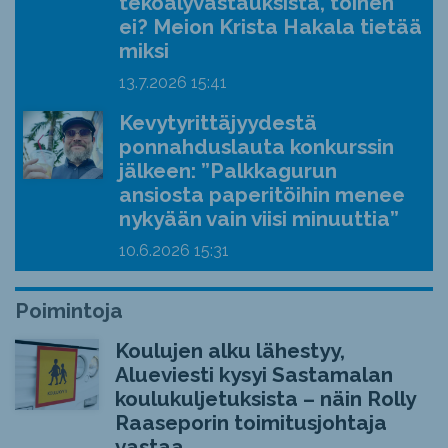
tekoälyvastauksista, toinen
ei? Meion Krista Hakala tietää
miksi
13.7.2026
15:41
Kevytyrittäjyydestä
ponnahduslauta konkurssin
jälkeen: ”Palkkagurun
ansiosta paperitöihin menee
nykyään vain viisi minuuttia”
10.6.2026
15:31
Poimintoja
Koulujen alku lähestyy,
Alueviesti kysyi Sastamalan
koulukuljetuksista – näin Rolly
Raaseporin toimitusjohtaja
vastaa