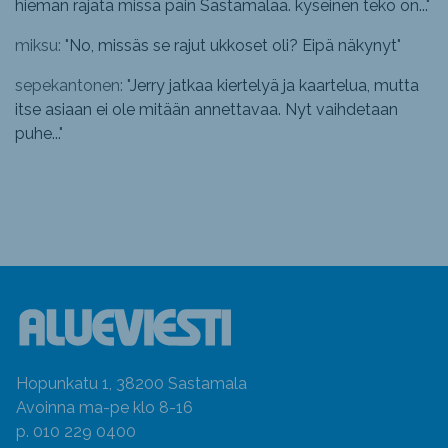
hieman rajata missä päin Sastamalaa. kyseinen teko on...
"
miksu: "
No, missäs se rajut ukkoset oli? Eipä näkynyt
"
sepekantonen: "
Jerry jatkaa kiertelyä ja kaartelua, mutta
itse asiaan ei ole mitään annettavaa. Nyt vaihdetaan
puhe...
"
Hopunkatu 1, 38200 Sastamala
Avoinna ma-pe klo 8-16
p. 010 229 0400