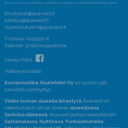
(Puheluhinta on pelkästään matkapuhelu (mpm) tai paikallisverkkomaksu (pvm)
ilmoitukset@alueviesti.fi
toimitus@alueviesti.fi
etunimi.sukunimi@alueviesti.fi
Y-tunnus: 0415990-8
Rekisteri- ja tietosuojaseloste
Seuraa meitä
Hallitse evästeitä
Kustannusliike Aluelehdet Oy
on vuonna 1981
perustettu perheyritys.
Viiden kunnan alueella ilmestyvä
Alueviesti on
vakiinnuttanut vahvan aseman
alueellisena
tiedotusvälineenä
. Alueviesti jaetaan keskiviikkoisin
Sastamalassa
,
Huittisissa
,
Punkalaitumella
,