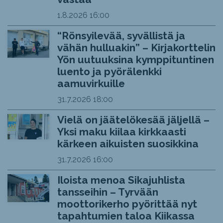
1.8.2026
16:00
“Rönsyilevää, syvällistä ja
vähän hulluakin” – Kirjakorttelin
Yön uutuuksina kymppituntinen
luento ja pyörälenkki
aamuvirkuille
31.7.2026
18:00
Vielä on jäätelökesää jäljellä –
Yksi maku kiilaa kirkkaasti
kärkeen aikuisten suosikkina
31.7.2026
16:00
Iloista menoa Sikajuhlista
tansseihin – Tyrvään
moottorikerho pyörittää nyt
tapahtumien taloa Kiikassa