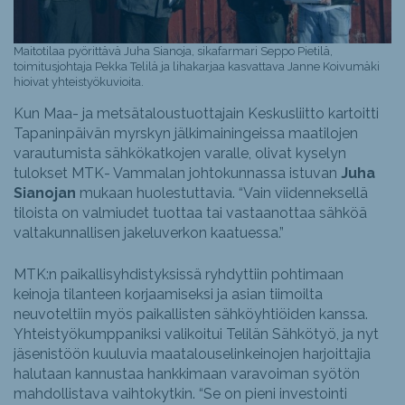
Maitotilaa pyörittävä Juha Sianoja, sikafarmari Seppo Pietilä,
toimitusjohtaja Pekka Telilä ja lihakarjaa kasvattava Janne Koivumäki
hioivat yhteistyökuvioita.
Kun Maa- ja metsätaloustuottajain Keskusliitto kartoitti
Tapaninpäivän myrskyn jälkimainingeissa maatilojen
varautumista sähkökatkojen varalle, olivat kyselyn
tulokset MTK- Vammalan johtokunnassa istuvan
Juha
Sianojan
mukaan huolestuttavia. “Vain viidenneksellä
tiloista on valmiudet tuottaa tai vastaanottaa sähköä
valtakunnallisen jakeluverkon kaatuessa.”
MTK:n paikallisyhdistyksissä ryhdyttiin pohtimaan
keinoja tilanteen korjaamiseksi ja asian tiimoilta
neuvoteltiin myös paikallisten sähköyhtiöiden kanssa.
Yhteistyökumppaniksi valikoitui Telilän Sähkötyö, ja nyt
jäsenistöön kuuluvia maatalouselinkeinojen harjoittajia
halutaan kannustaa hankkimaan varavoiman syötön
mahdollistava vaihtokytkin. “Se on pieni investointi