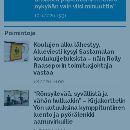
nykyään vain viisi minuuttia”
10.6.2026
15:31
Poimintoja
Koulujen alku lähestyy,
Alueviesti kysyi Sastamalan
koulukuljetuksista – näin Rolly
Raaseporin toimitusjohtaja
vastaa
1.8.2026
16:00
“Rönsyilevää, syvällistä ja
vähän hulluakin” – Kirjakorttelin
Yön uutuuksina kymppituntinen
luento ja pyörälenkki
aamuvirkuille