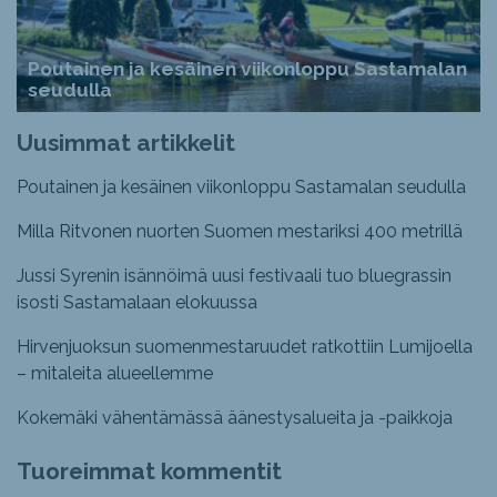
Poutainen ja kesäinen viikonloppu Sastamalan
seudulla
Uusimmat artikkelit
Poutainen ja kesäinen viikonloppu Sastamalan seudulla
Milla Ritvonen nuorten Suomen mestariksi 400 metrillä
Jussi Syrenin isännöimä uusi festivaali tuo bluegrassin
isosti Sastamalaan elokuussa
Hirvenjuoksun suomenmestaruudet ratkottiin Lumijoella
– mitaleita alueellemme
Kokemäki vähentämässä äänestysalueita ja -paikkoja
Tuoreimmat kommentit