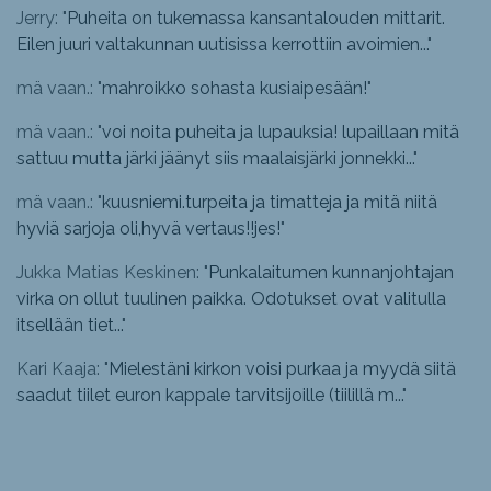
Jerry: "
Puheita on tukemassa kansantalouden mittarit.
Eilen juuri valtakunnan uutisissa kerrottiin avoimien...
"
mä vaan.: "
mahroikko sohasta kusiaipesään!
"
mä vaan.: "
voi noita puheita ja lupauksia! lupaillaan mitä
sattuu mutta järki jäänyt siis maalaisjärki jonnekki...
"
mä vaan.: "
kuusniemi.turpeita ja timatteja ja mitä niitä
hyviä sarjoja oli,hyvä vertaus!!jes!
"
Jukka Matias Keskinen: "
Punkalaitumen kunnanjohtajan
virka on ollut tuulinen paikka. Odotukset ovat valitulla
itsellään tiet...
"
Kari Kaaja: "
Mielestäni kirkon voisi purkaa ja myydä siitä
saadut tiilet euron kappale tarvitsijoille (tiilillä m...
"