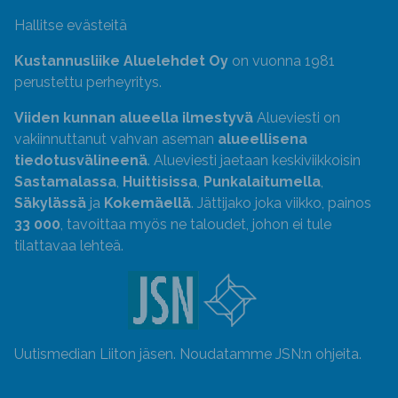
Hallitse evästeitä
Kustannusliike Aluelehdet Oy
on vuonna 1981
perustettu perheyritys.
Viiden kunnan alueella ilmestyvä
Alueviesti on
vakiinnuttanut vahvan aseman
alueellisena
tiedotusvälineenä
. Alueviesti jaetaan keskiviikkoisin
Sastamalassa
,
Huittisissa
,
Punkalaitumella
,
Säkylässä
ja
Kokemäellä
. Jättijako joka viikko, painos
33 000
, tavoittaa myös ne taloudet, johon ei tule
tilattavaa lehteä.
Uutismedian Liiton jäsen. Noudatamme JSN:n ohjeita.