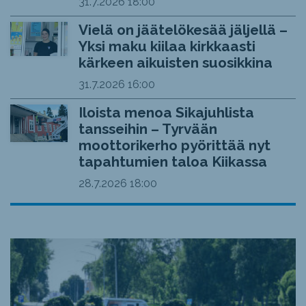
31.7.2026
18:00
Vielä on jäätelökesää jäljellä –
Yksi maku kiilaa kirkkaasti
kärkeen aikuisten suosikkina
31.7.2026
16:00
Iloista menoa Sikajuhlista
tansseihin – Tyrvään
moottorikerho pyörittää nyt
tapahtumien taloa Kiikassa
28.7.2026
18:00