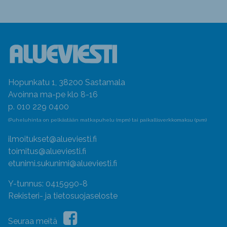
Hopunkatu 1, 38200 Sastamala
Avoinna ma-pe klo 8-16
p. 010 229 0400
(Puheluhinta on pelkästään matkapuhelu (mpm) tai paikallisverkkomaksu (pvm)
ilmoitukset@alueviesti.fi
toimitus@alueviesti.fi
etunimi.sukunimi@alueviesti.fi
Y-tunnus: 0415990-8
Rekisteri- ja tietosuojaseloste
Seuraa meitä