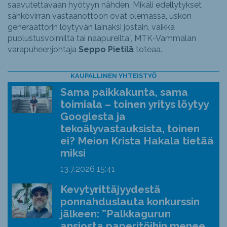
saavutettavaan hyötyyn nähden. Mikäli edellytykset
sähkövirran vastaanottoon ovat olemassa, uskon
generaattorin löytyvän lainaksi jostain, vaikka
puolustusvoimilta tai naapureilta”, MTK-Vammalan
varapuheenjohtaja
Seppo Pietilä
toteaa.
KAUPALLINEN YHTEISTYÖ
Sama paikkakunta, sama
toimiala – toinen yritys löytyy
Googlesta ja
tekoälyvastauksista, toinen
ei? Meion Krista Hakala tietää
miksi
13.7.2026
15:41
Kevytyrittäjyydestä
ponnahduslauta konkurssin
jälkeen: ”Palkkagurun
ansiosta paperitöihin menee