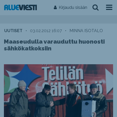
Kirjaudu sisään
UUTISET
•
03.02.2012 16:07
•
MINNA ISOTALO
Maaseudulla varauduttu huonosti
sähkökatkoksiin