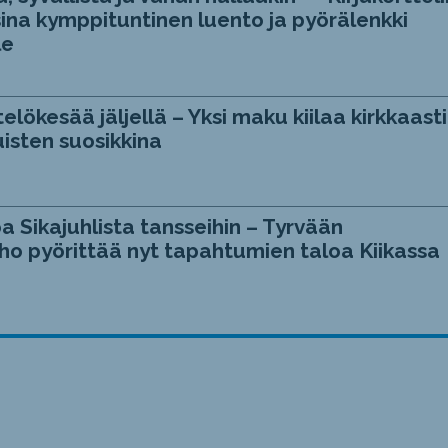
ina kymppituntinen luento ja pyörälenkki
le
telökesää jäljellä – Yksi maku kiilaa kirkkaasti
isten suosikkina
a Sikajuhlista tansseihin – Tyrvään
ho pyörittää nyt tapahtumien taloa Kiikassa