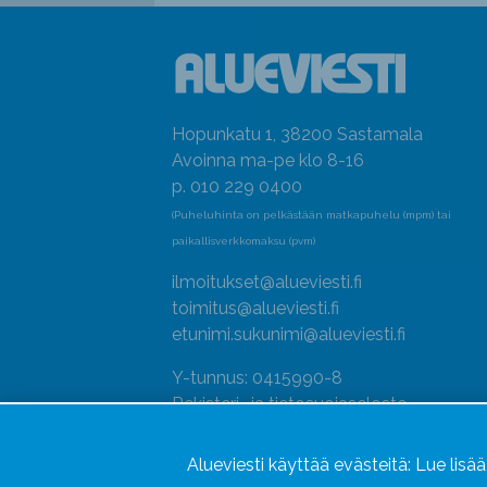
Hopunkatu 1, 38200 Sastamala
Avoinna ma-pe klo 8-16
p. 010 229 0400
(Puheluhinta on pelkästään matkapuhelu (mpm) tai
paikallisverkkomaksu (pvm)
ilmoitukset@alueviesti.fi
toimitus@alueviesti.fi
etunimi.sukunimi@alueviesti.fi
Y-tunnus: 0415990-8
Rekisteri- ja tietosuojaseloste
Seuraa meitä
Alueviesti käyttää evästeitä:
Lue lisä