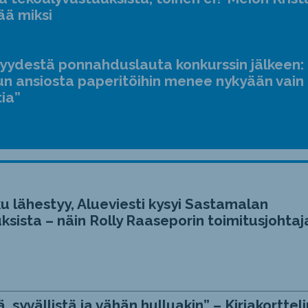
ääne
ää miksi
suur
ja
jyydestä ponnahduslauta konkurssin jälkeen:
pien
n ansiosta paperitöihin menee nykyään vain
tia”
u lähestyy, Alueviesti kysyi Sastamalan
ksista – näin Rolly Raaseporin toimitusjohtaj
, syvällistä ja vähän hulluakin” – Kirjakortteli