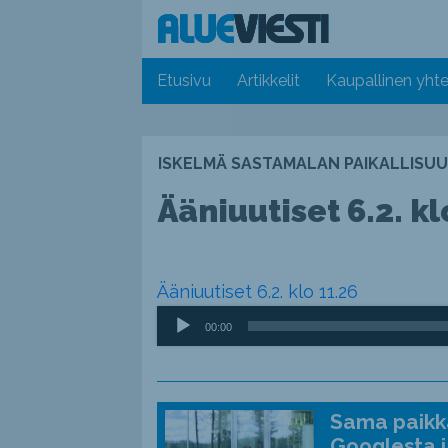
Etusivu
Artikkelit
Kaupallinen yhte
ISKELMÄ SASTAMALAN PAIKALLISUU
Ääniuutiset 6.2. kl
Ääniuutiset 6.2. klo 11.26
Äänitoistin
00:00
Sama paikka
Googlesta j