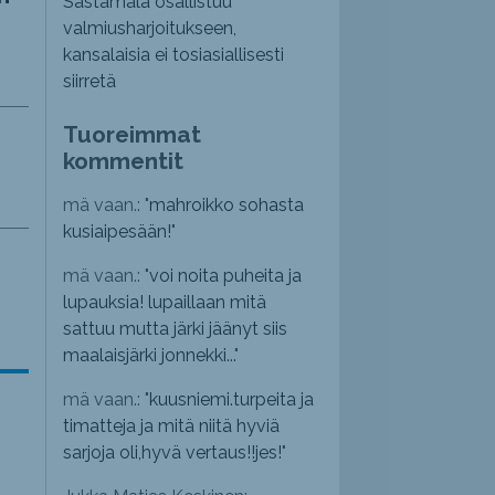
Sastamala osallistuu
valmiusharjoitukseen,
kansalaisia ei tosiasiallisesti
siirretä
Tuoreimmat
kommentit
mä vaan.: "
mahroikko sohasta
kusiaipesään!
"
mä vaan.: "
voi noita puheita ja
lupauksia! lupaillaan mitä
sattuu mutta järki jäänyt siis
maalaisjärki jonnekki...
"
mä vaan.: "
kuusniemi.turpeita ja
timatteja ja mitä niitä hyviä
sarjoja oli,hyvä vertaus!!jes!
"