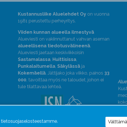
Kustannusliike Aluelehdet Oy
on vuonna
1981 perustettu perheyritys.
Viiden kunnan alueella ilmestyvä
Alueviesti on vakiinnuttanut vahvan aseman
alueellisena tiedotusvälineenä
.
Alueviesti jaetaan keskiviikkoisin
Sastamalassa
,
Huittisissa
,
Punkalaitumella
,
Säkylässä
ja
Kokemäellä
. Jättijako joka viikko, painos
33
000
, tavoittaa myös ne taloudet, johon ei
Alue
tule tilattavaa lehteä.
Kust
medi
kok
Alue
ä tietosuojaselosteestamme.
Uutismedian Liiton jäsen. Noudatamme
Välttäm