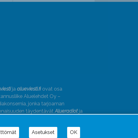
viesti
ja
alueviesti.fi
ovat osa
annusliike Aluelehdet Oy –
akonsernia, jonka tarjoaman
onaisuuden täydentävät
Alueradiot
ja
paino
ättömät
Asetukset
OK