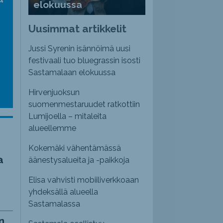
elokuussa
nvoimakkuutta
emmaksi
Uusimmat artikkelit
emmäksi.
Jussi Syrenin isännöimä uusi
festivaali tuo bluegrassin isosti
Sastamalaan elokuussa
Hirvenjuoksun
suomenmestaruudet ratkottiin
Lumijoella – mitaleita
alueellemme
Kokemäki vähentämässä
a
äänestysalueita ja -paikkoja
Elisa vahvisti mobiiliverkkoaan
yhdeksällä alueella
Sastamalassa
n