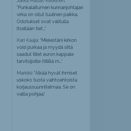
Jukka Matias Keskinen:
"
Punkalaitumen kunnanjohtajan
virka on ollut tuulinen paikka.
Odotukset ovat valitulla
itsellään tiet...
"
Kari Kaaja: "
Mielestäni kirkon
voisi purkaa ja myydä siitä
saadut tiilet euron kappale
tarvitsijoille (tiilillä m...
"
Markiisi: "
Älkää hyvät ihmiset
uskoko tuota vaihtoehtoista
korjaussuunnitelmaa. Se on
vailla pohjaa.
"