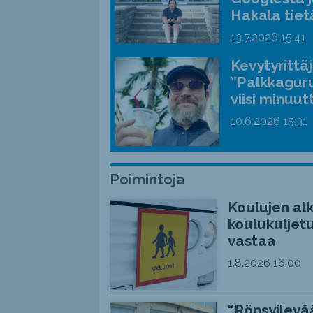
Hakala tiet
13.7.2026
15:41
Kevytyrittä
”Palkkaguru
viisi minuut
10.6.2026
15:31
Poimintoja
Koulujen alk
koulukuljetu
vastaa
1.8.2026
16:00
“Rönsyilevää