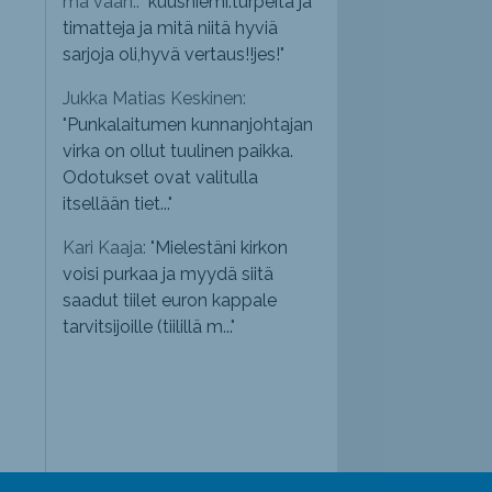
mä vaan.: "
kuusniemi.turpeita ja
timatteja ja mitä niitä hyviä
sarjoja oli,hyvä vertaus!!jes!
"
Jukka Matias Keskinen:
"
Punkalaitumen kunnanjohtajan
virka on ollut tuulinen paikka.
Odotukset ovat valitulla
itsellään tiet...
"
Kari Kaaja: "
Mielestäni kirkon
voisi purkaa ja myydä siitä
saadut tiilet euron kappale
tarvitsijoille (tiilillä m...
"