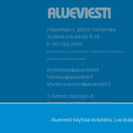
Hopunkatu 1, 38200 Sastamala
Avoinna ma-pe klo 8-16
p. 010 229 0400
(Puheluhinta on pelkästään matkapuhelu (mpm) tai
paikallisverkkomaksu (pvm)
ilmoitukset@alueviesti.fi
toimitus@alueviesti.fi
etunimi.sukunimi@alueviesti.fi
Y-tunnus: 0415990-8
Rekisteri- ja tietosuojaseloste
Seuraa meitä
Alueviesti käyttää evästeitä:
Lue lisä
Hallitse evästeitä