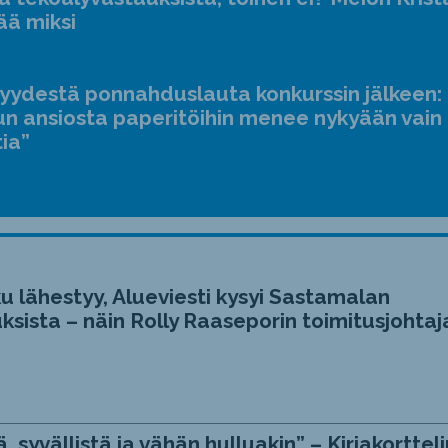
ääne
ää miksi
suur
ja
jyydestä ponnahduslauta konkurssin jälkeen:
pien
n ansiosta paperitöihin menee nykyään vain
tia”
u lähestyy, Alueviesti kysyi Sastamalan
ksista – näin Rolly Raaseporin toimitusjohtaj
, syvällistä ja vähän hulluakin” – Kirjakortteli