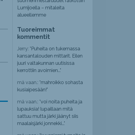
suomenmestaruudet ratkottiin
Lumijoella – mitaleita
alueellemme
Tuoreimmat
kommentit
Jerry: "
Puheita on tukemassa
kansantalouden mittarit. Eilen
juuri valtakunnan uutisissa
kerrottiin avoimien...
"
mä vaan.: "
mahroikko sohasta
kusiaipesään!
"
mä vaan.: "
voi noita puheita ja
lupauksia! lupaillaan mitä
sattuu mutta järki jäänyt siis
maalaisjärki jonnekki...
"