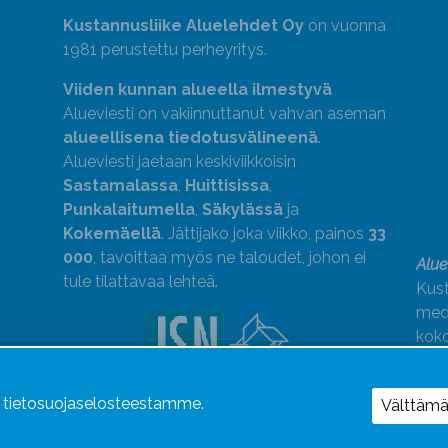
Kustannusliike Aluelehdet Oy
on vuonna
1981 perustettu perheyritys.
Viiden kunnan alueella ilmestyvä
Alueviesti on vakiinnuttanut vahvan aseman
alueellisena tiedotusvälineenä
.
Alueviesti jaetaan keskiviikkoisin
Sastamalassa
,
Huittisissa
,
Punkalaitumella
,
Säkylässä
ja
Kokemäellä
. Jättijako joka viikko, painos
33
000
, tavoittaa myös ne taloudet, johon ei
Alue
tule tilattavaa lehteä.
Kust
medi
kok
Alue
ä tietosuojaselosteestamme.
Uutismedian Liiton jäsen. Noudatamme
Välttäm
JSN:n ohjeita.