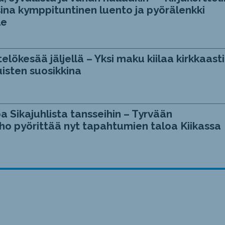
ina kymppituntinen luento ja pyörälenkki
le
telökesää jäljellä – Yksi maku kiilaa kirkkaasti
isten suosikkina
a Sikajuhlista tansseihin – Tyrvään
ho pyörittää nyt tapahtumien taloa Kiikassa