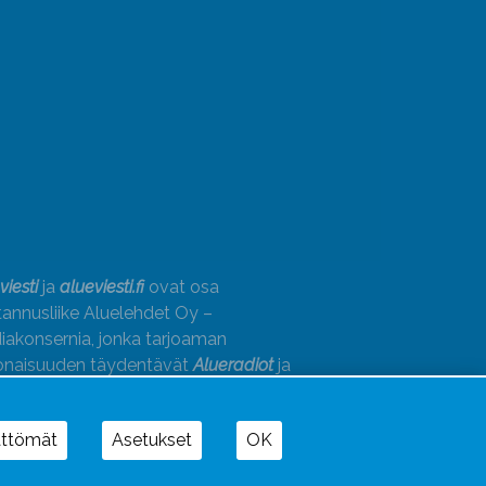
viesti
ja
alueviesti.fi
ovat osa
annusliike Aluelehdet Oy –
akonsernia, jonka tarjoaman
onaisuuden täydentävät
Alueradiot
ja
paino
ättömät
Asetukset
OK