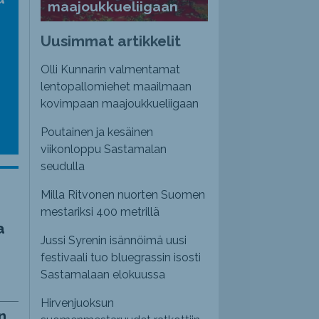
maajoukkueliigaan
nvoimakkuutta
emmaksi
Uusimmat artikkelit
emmäksi.
Olli Kunnarin valmentamat
lentopallomiehet maailmaan
kovimpaan maajoukkueliigaan
Poutainen ja kesäinen
viikonloppu Sastamalan
seudulla
Milla Ritvonen nuorten Suomen
mestariksi 400 metrillä
a
Jussi Syrenin isännöimä uusi
festivaali tuo bluegrassin isosti
Sastamalaan elokuussa
Hirvenjuoksun
n