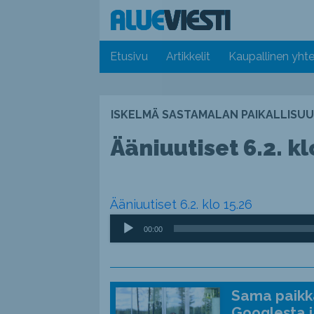
Etusivu
Artikkelit
Kaupallinen yhte
ISKELMÄ SASTAMALAN PAIKALLISUU
Ääniuutiset 6.2. kl
Ääniuutiset 6.2. klo 15.26
Äänitoistin
00:00
Sama paikka
Googlesta j