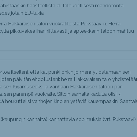
hintäänkin haasteellista eli taloudellisesti mahdotonta.
edes jotain EU-tukia.
erra Hakkaraisen talon vuokratiloista Pukstaaviin. Herra
yllä pikkuväkeä ihan riittävästi ja apteekkarin taloon mahtuu
kertoa itselleni, että kaupunki onkin jo mennyt ostamaan sen
joten päivitän ehdotustani: herra Hakkaraisen talo yhdistetää
isen Kirjamuseoksi ja vanhaan Hakkaraisen taloon pari
, sen parempi) vuokralle. Silloin samalla kadulla olisi 3
ikä houkuttelisi vanhojen kirjojen ystäviä kauempaakin. Saattais
(kaupungin kannalta) kannattavia sopimuksia (vrt. Pukstaavi)