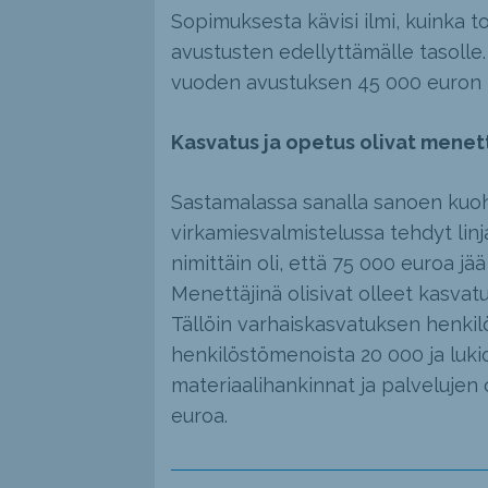
Sopimuksesta kävisi ilmi, kuinka 
avustusten edellyttämälle tasoll
vuoden avustuksen 45 000 euron 
Kasvatus ja opetus olivat menet
Sastamalassa sanalla sanoen kuohui
virkamiesvalmistelussa tehdyt lin
nimittäin oli, että 75 000 euroa jä
Menettäjinä olisivat olleet kasvat
Tällöin varhaiskasvatuksen henkil
henkilöstömenoista 20 000 ja luki
materiaalihankinnat ja palvelujen o
euroa.