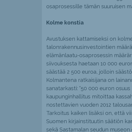
osaprosessille tämän suuruisen m
Kolme konstia
Avustuksen kattamiseksi on kolme
talonrakennusinvestointien määrä
elämänlaatu-osaprosessin määrära
siivouksesta haetaan 10 000 euron
säästää 2 500 euroa, jolloin sääs
Kolmantena ratkaisijana on lainanot
sanatarkasti: “50 000 euron osuu
kaupunginhallitus mitoittaa kassa
nostettavien vuoden 2012 talousar
Tarkoitus kaiken lisäksi on, että 
Suomen kirjainstituutin säätiön k
sekä Sastamalan seudun museon et