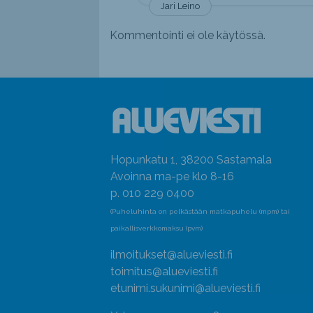
Jari Leino
Kommentointi ei ole käytössä.
Hopunkatu 1, 38200 Sastamala
Avoinna ma-pe klo 8-16
p. 010 229 0400
(Puheluhinta on pelkästään matkapuhelu (mpm) tai
paikallisverkkomaksu (pvm)
ilmoitukset@alueviesti.fi
toimitus@alueviesti.fi
etunimi.sukunimi@alueviesti.fi