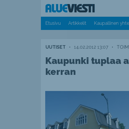
Etusivu
Artikkelit
Kaupallinen yhte
UUTISET
•
14.02.2012 13:07
•
TOIM
Kaupunki tuplaa a
kerran