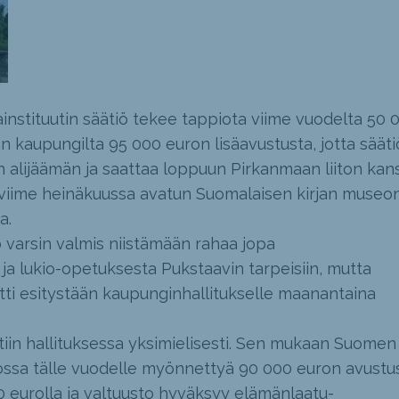
instituutin säätiö tekee tappiota viime vuodelta 50 
n kaupungilta 95 000 euron lisäavustusta, jotta sääti
n alijäämän ja saattaa loppuun Pirkanmaan liiton kan
ää viime heinäkuussa avatun Suomalaisen kirjan museo
a.
o varsin valmis niistämään rahaa jopa
ja lukio-opetuksesta Pukstaavin tarpeisiin, mutta
ti esitystään kaupunginhallitukselle maanantaina
tiin hallituksessa yksimielisesti. Sen mukaan Suomen
rviossa tälle vuodelle myönnettyä 90 000 euron avustu
 eurolla ja valtuusto hyväksyy elämänlaatu-