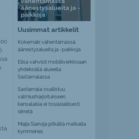
vähentämässä
äänestysalueita ja -
paikkoja
Uusimmat artikkelit
000
Kokemäki vähentämässä
äänestysalueita ja -paikkoja
ö
ssa
Elisa vahvisti mobiiliverkkoaan
n
yhdeksällä alueella
Sastamalassa
Sastamala osallistuu
valmiusharjoitukseen,
kansalaisia ei tosiasiallisesti
siirretä
Maija Sianoja pitkällä matkalla
sta
kymmenes