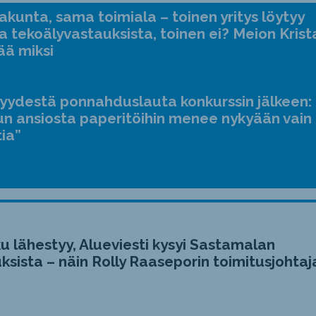
kunta, sama toimiala – toinen yritys löytyy
a tekoälyvastauksista, toinen ei? Meion Krist
ää miksi
jyydestä ponnahduslauta konkurssin jälkeen:
n ansiosta paperitöihin menee nykyään vain
tia”
u lähestyy, Alueviesti kysyi Sastamalan
ksista – näin Rolly Raaseporin toimitusjohtaj