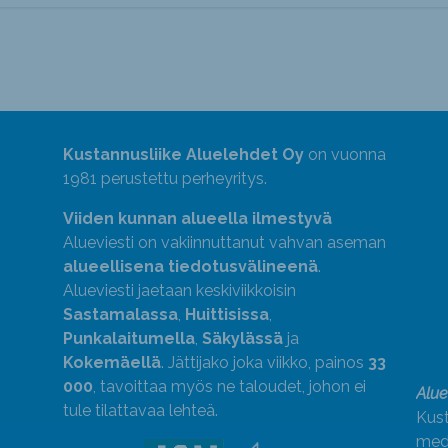
Kustannusliike Aluelehdet Oy
on vuonna
1981 perustettu perheyritys.
Viiden kunnan alueella ilmestyvä
Alueviesti on vakiinnuttanut vahvan aseman
alueellisena tiedotusvälineenä
.
Alueviesti jaetaan keskiviikkoisin
Sastamalassa
,
Huittisissa
,
Punkalaitumella
,
Säkylässä
ja
Kokemäellä
. Jättijako joka viikko, painos
33
000
, tavoittaa myös ne taloudet, johon ei
Alue
tule tilattavaa lehteä.
Kust
medi