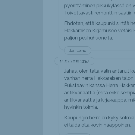
pyörittäminen pikkukylässä on vä
Toivottavasti remonttiin saatiin 
Ehdotan, että kaupunki siirtää h
Hakkaraisen Kirjamuseo vetäisi k
paljon peuhuhuoneita.
Jari Leino
14.02.2012 13:57
Jahas, olen tällä välin antanut 
vanhan herra Hakkaraisen talon, 
Pukstaavin kanssa Herra Hakkara
antikvariaattia (mitä erikoisempia
antikvariaattia ja kirjakauppa, m
hyvinkin toimia.
Kaupungin herrojen kyky solmia 
ei taida olla kovin hääppöinen.