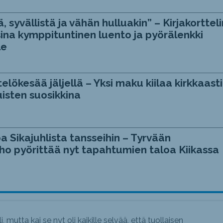
, syvällistä ja vähän hulluakin” – Kirjakortteli
ina kymppituntinen luento ja pyörälenkki
le
telökesää jäljellä – Yksi maku kiilaa kirkkaasti
isten suosikkina
a Sikajuhlista tansseihin – Tyrvään
ho pyörittää nyt tapahtumien taloa Kiikassa
, mutta kai se nyt oli kaikille selvää, että tuollaisen