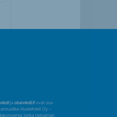
viesti
ja
alueviesti.fi
ovat osa
annusliike Aluelehdet Oy –
akonsernia, jonka tarjoaman