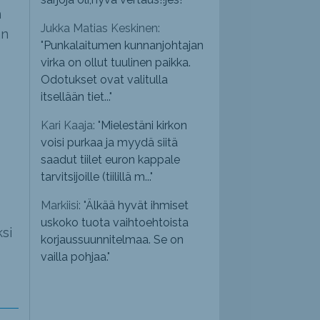
n
Jukka Matias Keskinen:
an
"
Punkalaitumen kunnanjohtajan
virka on ollut tuulinen paikka.
Odotukset ovat valitulla
itsellään tiet...
"
Kari Kaaja: "
Mielestäni kirkon
voisi purkaa ja myydä siitä
saadut tiilet euron kappale
tarvitsijoille (tiilillä m...
"
Markiisi: "
Älkää hyvät ihmiset
uskoko tuota vaihtoehtoista
si
korjaussuunnitelmaa. Se on
vailla pohjaa.
"