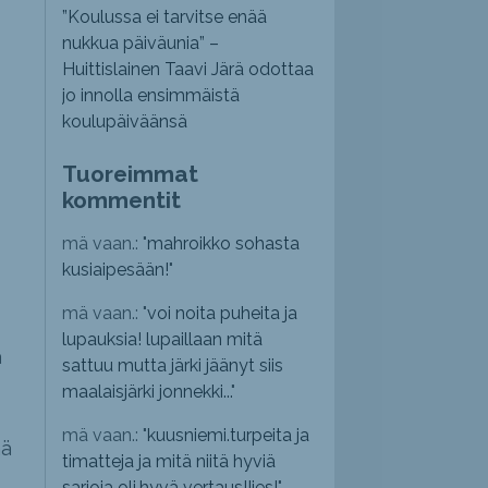
”Koulussa ei tarvitse enää
nukkua päiväunia” –
Huittislainen Taavi Järä odottaa
jo innolla ensimmäistä
koulupäiväänsä
Tuoreimmat
kommentit
mä vaan.: "
mahroikko sohasta
kusiaipesään!
"
mä vaan.: "
voi noita puheita ja
lupauksia! lupaillaan mitä
a
sattuu mutta järki jäänyt siis
maalaisjärki jonnekki...
"
mä vaan.: "
kuusniemi.turpeita ja
ää
timatteja ja mitä niitä hyviä
sarjoja oli,hyvä vertaus!!jes!
"