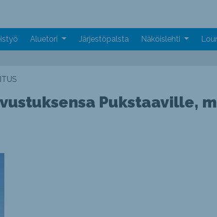
istyö
Aluetori
Järjestöpalsta
Näköislehti
Loun
ITUS
vustuksensa Pukstaaville, m