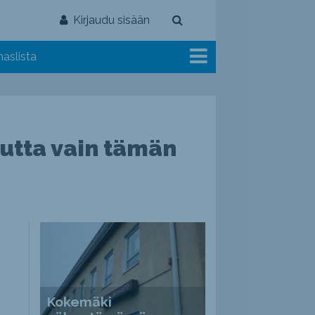
Kirjaudu sisään
aslista
utta vain tämän
Kokemäki