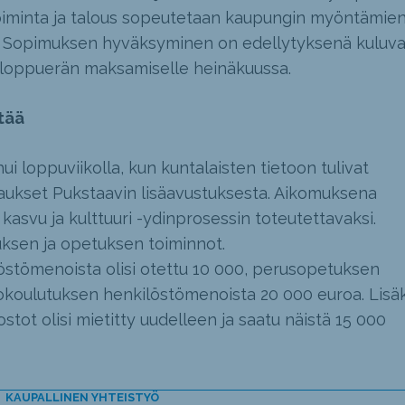
toiminta ja talous sopeutetaan kaupungin myöntämie
e. Sopimuksen hyväksyminen on edellytyksenä kuluv
loppuerän maksamiselle heinäkuussa.
tää
 loppuviikolla, kun kuntalaisten tietoon tulivat
jaukset Pukstaavin lisäavustuksesta. Aikomuksena
ä kasvu ja kulttuuri -ydinprosessin toteutettavaksi.
uksen ja opetuksen toiminnot.
östömenoista olisi otettu 10 000, perusopetuksen
okoulutuksen henkilöstömenoista 20 000 euroa. Lisäk
stot olisi mietitty uudelleen ja saatu näistä 15 000
KAUPALLINEN YHTEISTYÖ