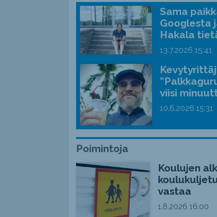
Sama paikka
Googlesta j
Hakala tiet
13.7.2026
15:41
Kevytyrittä
”Palkkaguru
viisi minuut
10.6.2026
15:31
Poimintoja
Koulujen alk
koulukuljetu
vastaa
1.8.2026
16:00