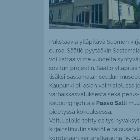
Pukstaavia ylläpitävä Suomen kirja
euroa. Säätiö pyytääkin Sastamala
voi kattaa viime vuodelta syntyvä
sovitun projektin. Säätiö ylläpit
lisäksi Sastamalan seudun museot
Kaupunki oli asian valmistelussa j
varhaiskasvatuksesta sekä perus- 
kaupunginjohtaja
Paavo Salli
muut
pidetyssä kokouksessa.
Valtuustolle tehty esitys hyväksyt
kirjainstituutin säätiölle talousa
korotetaan kertaratkaisuna 95 000