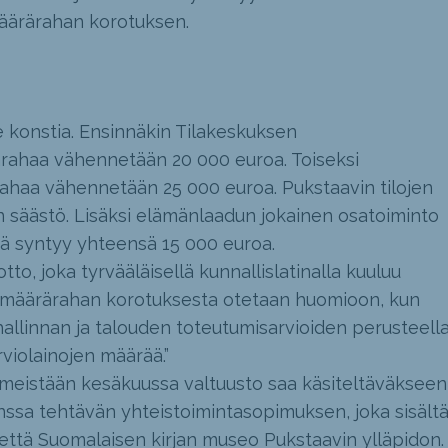
äärärahan korotuksen.
 konstia. Ensinnäkin Tilakeskuksen
rahaa vähennetään 20 000 euroa. Toiseksi
haa vähennetään 25 000 euroa. Pukstaavin tilojen
 säästö. Lisäksi elämänlaadun jokainen osatoiminto
töä syntyy yhteensä 15 000 euroa.
to, joka tyrvääläisellä kunnallislatinalla kuuluu
s määrärahan korotuksesta otetaan huomioon, kun
hallinnan ja talouden toteutumisarvioiden perusteell
violainojen määrää.”
viimeistään kesäkuussa valtuusto saa käsiteltäväkseen
anssa tehtävän yhteistoimintasopimuksen, joka sisält
tä Suomalaisen kirjan museo Pukstaavin ylläpidon.