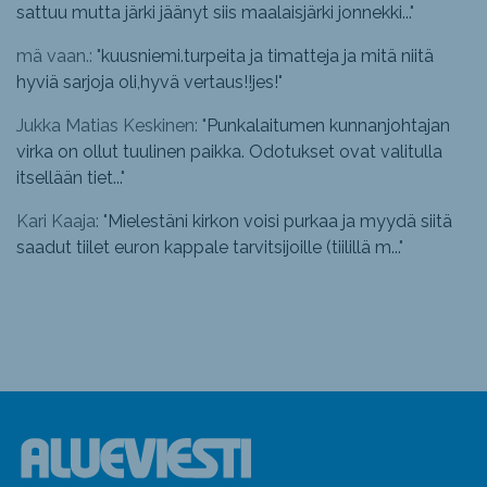
sattuu mutta järki jäänyt siis maalaisjärki jonnekki...
"
mä vaan.: "
kuusniemi.turpeita ja timatteja ja mitä niitä
hyviä sarjoja oli,hyvä vertaus!!jes!
"
Jukka Matias Keskinen: "
Punkalaitumen kunnanjohtajan
virka on ollut tuulinen paikka. Odotukset ovat valitulla
itsellään tiet...
"
Kari Kaaja: "
Mielestäni kirkon voisi purkaa ja myydä siitä
saadut tiilet euron kappale tarvitsijoille (tiilillä m...
"