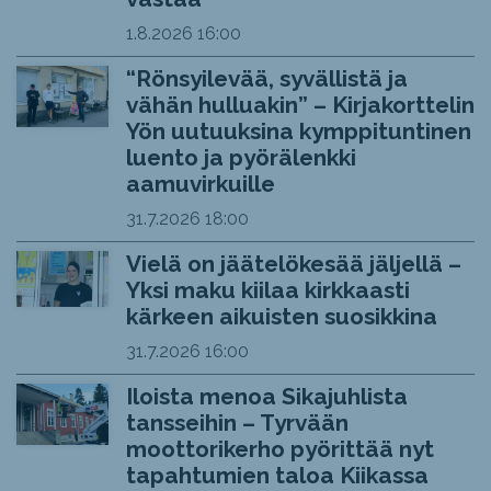
1.8.2026
16:00
“Rönsyilevää, syvällistä ja
vähän hulluakin” – Kirjakorttelin
Yön uutuuksina kymppituntinen
luento ja pyörälenkki
aamuvirkuille
31.7.2026
18:00
Vielä on jäätelökesää jäljellä –
Yksi maku kiilaa kirkkaasti
kärkeen aikuisten suosikkina
31.7.2026
16:00
Iloista menoa Sikajuhlista
tansseihin – Tyrvään
moottorikerho pyörittää nyt
tapahtumien taloa Kiikassa