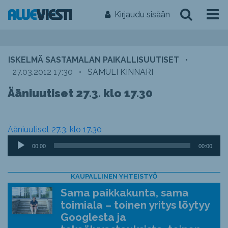
Kirjaudu sisään
ISKELMÄ SASTAMALAN PAIKALLISUUTISET
•
27.03.2012 17:30
•
SAMULI KINNARI
Ääniuutiset 27.3. klo 17.30
Ääniuutiset 27.3. klo 17.30
Äänitoistin
00:00
00:00
KAUPALLINEN YHTEISTYÖ
Sama paikkakunta, sama
toimiala – toinen yritys löytyy
Googlesta ja