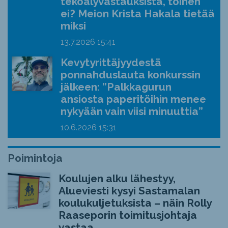
tekoälyvastauksista, toinen
ei? Meion Krista Hakala tietää
miksi
13.7.2026
15:41
Kevytyrittäjyydestä
ponnahduslauta konkurssin
jälkeen: ”Palkkagurun
ansiosta paperitöihin menee
nykyään vain viisi minuuttia”
10.6.2026
15:31
Poimintoja
Koulujen alku lähestyy,
Alueviesti kysyi Sastamalan
koulukuljetuksista – näin Rolly
Raaseporin toimitusjohtaja
vastaa