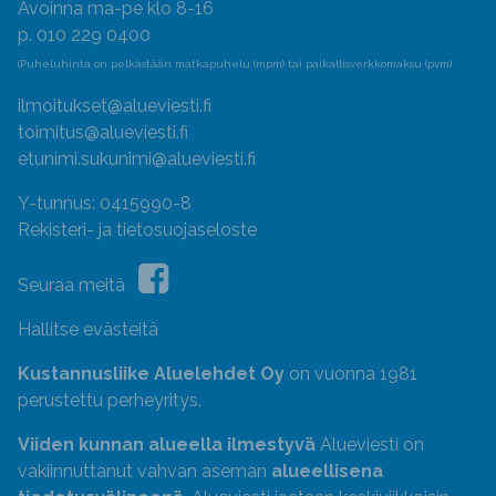
Avoinna ma-pe klo 8-16
p. 010 229 0400
(Puheluhinta on pelkästään matkapuhelu (mpm) tai paikallisverkkomaksu (pvm)
ilmoitukset@alueviesti.fi
toimitus@alueviesti.fi
etunimi.sukunimi@alueviesti.fi
Y-tunnus: 0415990-8
Rekisteri- ja tietosuojaseloste
Seuraa meitä
Hallitse evästeitä
Kustannusliike Aluelehdet Oy
on vuonna 1981
perustettu perheyritys.
Viiden kunnan alueella ilmestyvä
Alueviesti on
vakiinnuttanut vahvan aseman
alueellisena