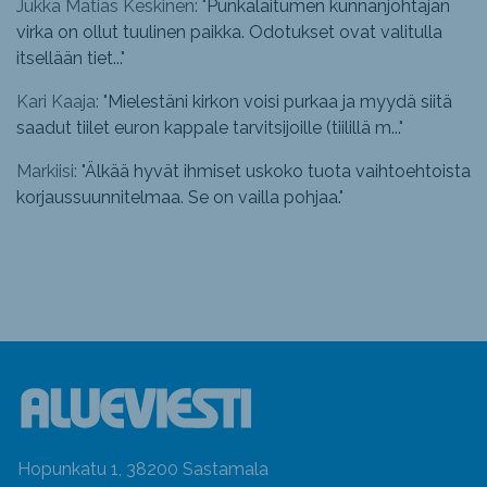
Jukka Matias Keskinen: "
Punkalaitumen kunnanjohtajan
virka on ollut tuulinen paikka. Odotukset ovat valitulla
itsellään tiet...
"
Kari Kaaja: "
Mielestäni kirkon voisi purkaa ja myydä siitä
saadut tiilet euron kappale tarvitsijoille (tiilillä m...
"
Markiisi: "
Älkää hyvät ihmiset uskoko tuota vaihtoehtoista
korjaussuunnitelmaa. Se on vailla pohjaa.
"
Hopunkatu 1, 38200 Sastamala