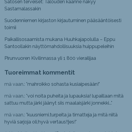
Satosen terveiset: Talouden käänne näkyy
Sastamalassakin
Suodenniemen kirjaston kirjautuminen pääsääntöisesti
toimii
Paikallisosaamista mukana Huuhkajapolulla – Eppu
Santoollakin näyttömahdollisuuksia huippupeleihin
Pirunvuoren Kivilinnassa yli 1 800 vierailijaa
Tuoreimmat kommentit
mä vaan.: "
mahroikko sohasta kusiaipesään!
"
mä vaan.: "
voi noita puheita ja lupauksia! lupaillaan mitä
sattuu mutta järki jäänyt siis maalaisjärki jonnekki...
"
mä vaan.: "
kuusniemi.turpeita ja timatteja ja mitä niitä
hyviä sarjoja oli,hyvä vertaus!!jes!
"