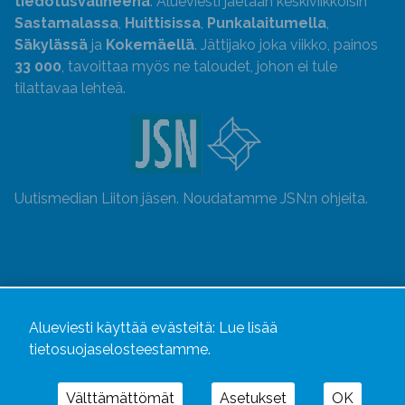
tiedotusvälineenä
. Alueviesti jaetaan keskiviikkoisin
Sastamalassa
,
Huittisissa
,
Punkalaitumella
,
Säkylässä
ja
Kokemäellä
. Jättijako joka viikko, painos
33 000
, tavoittaa myös ne taloudet, johon ei tule
tilattavaa lehteä.
Uutismedian Liiton jäsen. Noudatamme JSN:n ohjeita.
Alueviesti käyttää evästeitä:
Lue lisää
tietosuojaselosteestamme.
Välttämättömät
Asetukset
OK