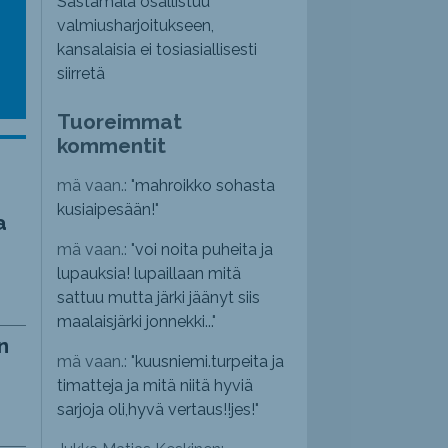
Sastamala osallistuu
valmiusharjoitukseen,
kansalaisia ei tosiasiallisesti
siirretä
Tuoreimmat
kommentit
mä vaan.: "
mahroikko sohasta
kusiaipesään!
"
a
mä vaan.: "
voi noita puheita ja
lupauksia! lupaillaan mitä
sattuu mutta järki jäänyt siis
maalaisjärki jonnekki...
"
n
mä vaan.: "
kuusniemi.turpeita ja
timatteja ja mitä niitä hyviä
sarjoja oli,hyvä vertaus!!jes!
"