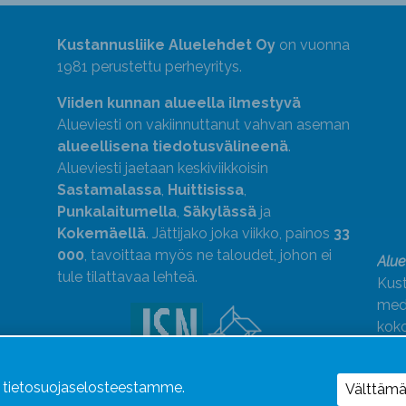
Kustannusliike Aluelehdet Oy
on vuonna
1981 perustettu perheyritys.
Viiden kunnan alueella ilmestyvä
Alueviesti on vakiinnuttanut vahvan aseman
alueellisena tiedotusvälineenä
.
Alueviesti jaetaan keskiviikkoisin
Sastamalassa
,
Huittisissa
,
Punkalaitumella
,
Säkylässä
ja
Kokemäellä
. Jättijako joka viikko, painos
33
000
, tavoittaa myös ne taloudet, johon ei
Alue
tule tilattavaa lehteä.
Kust
medi
kok
Alue
ä tietosuojaselosteestamme.
Uutismedian Liiton jäsen. Noudatamme
Välttäm