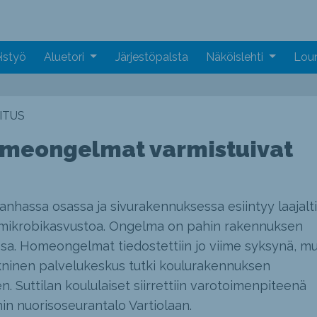
istyö
Aluetori
Järjestöpalsta
Näköislehti
Loun
ITUS
homeongelmat varmistuivat
nhassa osassa ja sivurakennuksessa esiintyy laajalti
 mikrobikasvustoa. Ongelma on pahin rakennuksen
a. Homeongelmat tiedostettiin jo viime syksynä, mu
ekninen palvelukeskus tutki koulurakennuksen
. Suttilan koululaiset siirrettiin varotoimenpiteenä
in nuorisoseurantalo Vartiolaan.