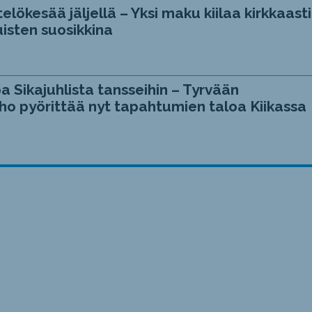
telökesää jäljellä – Yksi maku kiilaa kirkkaasti
isten suosikkina
a Sikajuhlista tansseihin – Tyrvään
ho pyörittää nyt tapahtumien taloa Kiikassa