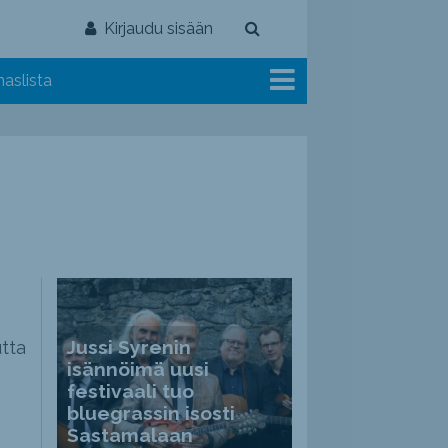
Kirjaudu sisään
aslista
Jussi Syrenin
tta
isännöimä uusi
festivaali tuo
bluegrassin isosti
Sastamalaan