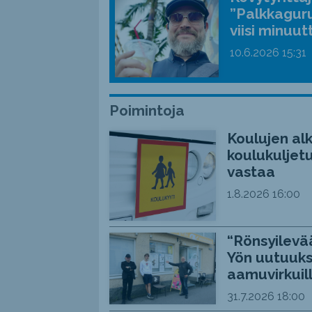
”Palkkaguru
viisi minuut
10.6.2026
15:31
Poimintoja
Koulujen alk
koulukuljetu
vastaa
1.8.2026
16:00
“Rönsyilevää
Yön uutuuks
aamuvirkuil
31.7.2026
18:00