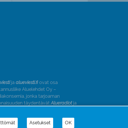
viesti
ja
alueviesti.fi
ovat osa
annusliike Aluelehdet Oy –
akonsernia, jonka tarjoaman
onaisuuden täydentävät
Alueradiot
ja
paino
ättömät
Asetukset
OK