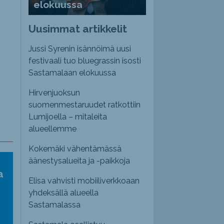
elokuussa
Uusimmat artikkelit
Jussi Syrenin isännöimä uusi
festivaali tuo bluegrassin isosti
Sastamalaan elokuussa
Hirvenjuoksun
suomenmestaruudet ratkottiin
Lumijoella – mitaleita
alueellemme
Kokemäki vähentämässä
äänestysalueita ja -paikkoja
a
Elisa vahvisti mobiiliverkkoaan
yhdeksällä alueella
Sastamalassa