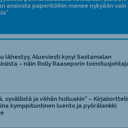
n ansiosta paperitöihin menee nykyään vain
tia”
u lähestyy, Alueviesti kysyi Sastamalan
ksista – näin Rolly Raaseporin toimitusjohtaj
, syvällistä ja vähän hulluakin” – Kirjakortteli
ina kymppituntinen luento ja pyörälenkki
le