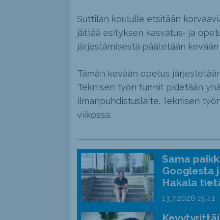
Suttilan koululle etsitään korvaav
jättää esityksen kasvatus- ja ope
järjestämisestä päätetään kevään 
Tämän kevään opetus järjestetään 
Teknisen työn tunnit pidetään yh
ilmanpuhdistuslaite. Teknisen työn
viikossa.
Sama paikka
Googlesta j
Hakala tiet
13.7.2026
15:41
Kevytyrittä