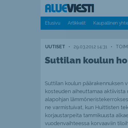
Etusivu
Artikkelit
Kaupallinen yhte
UUTISET
•
29.03.2012 14:31
•
TOIM
Suttilan koulun 
Suttilan koulun päärakennuksen va
kosteuden aiheuttamaa aktiivista
alapohjan lämmöneristekerroksess
ne varmistuivat, kun Huittisten t
korjaustarpeita tammikuusta alkaen
vuodenvaihteessa korvaaviin tiloih