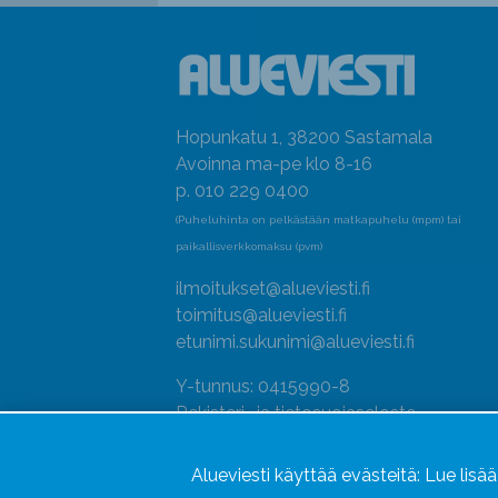
Hopunkatu 1, 38200 Sastamala
Avoinna ma-pe klo 8-16
p. 010 229 0400
(Puheluhinta on pelkästään matkapuhelu (mpm) tai
paikallisverkkomaksu (pvm)
ilmoitukset@alueviesti.fi
toimitus@alueviesti.fi
etunimi.sukunimi@alueviesti.fi
Y-tunnus: 0415990-8
Rekisteri- ja tietosuojaseloste
Seuraa meitä
Alueviesti käyttää evästeitä:
Lue lisä