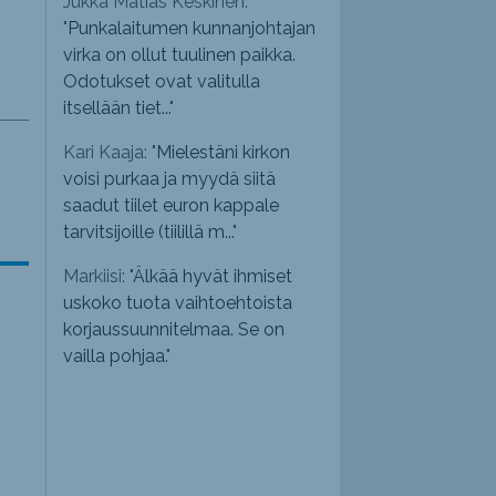
Jukka Matias Keskinen:
"
Punkalaitumen kunnanjohtajan
virka on ollut tuulinen paikka.
Odotukset ovat valitulla
itsellään tiet...
"
Kari Kaaja: "
Mielestäni kirkon
voisi purkaa ja myydä siitä
saadut tiilet euron kappale
tarvitsijoille (tiilillä m...
"
Markiisi: "
Älkää hyvät ihmiset
uskoko tuota vaihtoehtoista
korjaussuunnitelmaa. Se on
vailla pohjaa.
"