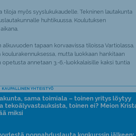
ia tiloja myös syyslukukaudelle. Tekninen lautakunta
tuslautakunnalle huhtikuussa. Koulutuksen
aikana.
alkuvuoden tapaan korvaavissa tiloissa Vartiolassa.
ä koulurakennuksessa, mutta luokkaan hankitaan
 opetusta annetaan 3.-6.-luokkalaisille kaksi tuntia
KAUPALLINEN YHTEISTYÖ
kunta, sama toimiala – toinen yritys löytyy
a tekoälyvastauksista, toinen ei? Meion Krist
ää miksi
jyydestä ponnahduslauta konkurssin jälkeen: