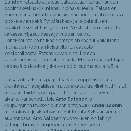
Lahden
ratsastajapatsas paljastetaan tänään uuden
oppimiskeskus-liikuntahallin piha-alueella. Patsas on
Vammalan ammattikoulun kivialan koulutusohjelmassa
opiskelevien sekä Tyrvään käsi- ja taideteollisen
oppilaitoksen yhteistyön tulos. Veistosta on muotoiltu
kaikessa hiljaisuudessa jo vuoden päivät.
Ennakkotietojen mukaan patsas on saanut vaikutteita
muinaisen Rooman keisareita kuvaavasta
veistotaiteesta. Patsas kuvaa Antti Lahtea
ratsastamassa suomenhevosella. Miekan sijaan johtajan
kädessä on kuokka, joka symboloi suomalaista työtä.
Patsas oli tarkoitus paljastaa vasta oppimiskeskus-
liikuntahallin avajaisissa, mutta aikataulua kiirehdittiin, sillä
muitakin taideteoksia paljastetaan yleisölle kevään
aikana. Kansanedustaja
Arto Satosen
ja
kaupunginhallituksen puheenjohtaja
Jari Anderssonin
muotokuvat julkistetaan 11. huhtikuuta Sylvään koulun
auditoriossa. Arto Satosen muotokuvan on tehnyt
taiteilija
Timo. T. Ingman
ja Jari Anderssonin