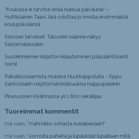
”Koulussa ei tarvitse enää nukkua päiväunia” –
Huittislainen Taavi Järä odottaa jo innolla ensimmäistä
koulupäiväänsä
Satosen terveiset: Talouden käänne näkyy
Sastamalassakin
Suodenniemen kirjaston kirjautuminen pääsääntöisesti
toimii
Paikallisosaamista mukana Huuhkajapolulla – Eppu
Santoollakin näyttömahdollisuuksia huippupeleihin
Pirunvuoren Kivilinnassa yli 1 800 vierailijaa
Tuoreimmat kommentit
mä vaan.: "
mahroikko sohasta kusiaipesään!
"
mä vaan.: "
voi noita puheita ja lupauksia! lupaillaan mitä