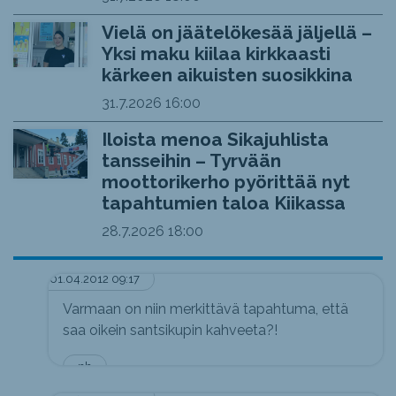
Vielä on jäätelökesää jäljellä –
Yksi maku kiilaa kirkkaasti
kärkeen aikuisten suosikkina
31.7.2026
16:00
Iloista menoa Sikajuhlista
tansseihin – Tyrvään
moottorikerho pyörittää nyt
tapahtumien taloa Kiikassa
28.7.2026
18:00
01.04.2012 09:17
Varmaan on niin merkittävä tapahtuma, että
saa oikein santsikupin kahveeta?!
nh