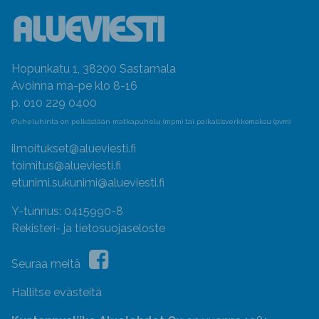
Hopunkatu 1, 38200 Sastamala
Avoinna ma-pe klo 8-16
p. 010 229 0400
(Puheluhinta on pelkästään matkapuhelu (mpm) tai paikallisverkkomaksu (pvm)
ilmoitukset@alueviesti.fi
toimitus@alueviesti.fi
etunimi.sukunimi@alueviesti.fi
Y-tunnus: 0415990-8
Rekisteri- ja tietosuojaseloste
Seuraa meitä
Hallitse evästeitä