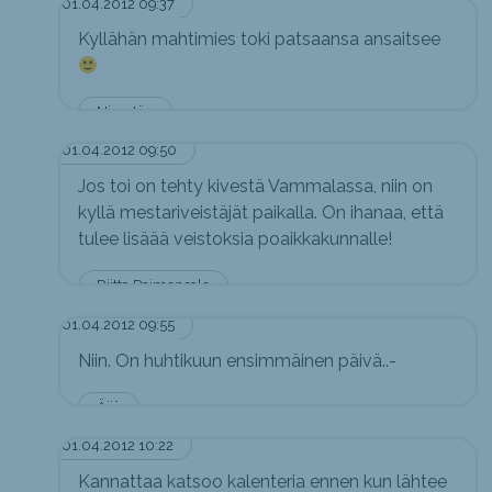
01.04.2012 09:37
Kyllähän mahtimies toki patsaansa ansaitsee
Nimetön
01.04.2012 09:50
Jos toi on tehty kivestä Vammalassa, niin on
kyllä mestariveistäjät paikalla. On ihanaa, että
tulee lisäää veistoksia poaikkakunnalle!
Riitta Paimensalo
01.04.2012 09:55
Niin. On huhtikuun ensimmäinen päivä..-
Äijä
01.04.2012 10:22
Kannattaa katsoo kalenteria ennen kun lähtee