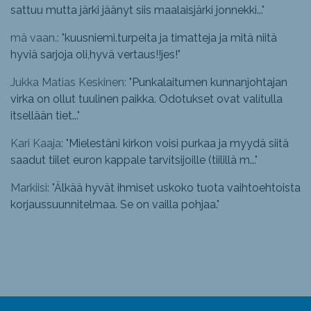
sattuu mutta järki jäänyt siis maalaisjärki jonnekki...
"
mä vaan.: "
kuusniemi.turpeita ja timatteja ja mitä niitä
hyviä sarjoja oli,hyvä vertaus!!jes!
"
Jukka Matias Keskinen: "
Punkalaitumen kunnanjohtajan
virka on ollut tuulinen paikka. Odotukset ovat valitulla
itsellään tiet...
"
Kari Kaaja: "
Mielestäni kirkon voisi purkaa ja myydä siitä
saadut tiilet euron kappale tarvitsijoille (tiilillä m...
"
Markiisi: "
Älkää hyvät ihmiset uskoko tuota vaihtoehtoista
korjaussuunnitelmaa. Se on vailla pohjaa.
"