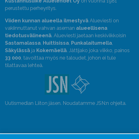
Kustannusliike Aluelehdet Oy
on vuonna 1981
perustettu perheyritys.
Viiden kunnan alueella ilmestyvä
Alueviesti on
vakiinnuttanut vahvan aseman
alueellisena
tiedotusvälineenä
. Alueviesti jaetaan keskiviikkoisin
Sastamalassa
,
Huittisissa
,
Punkalaitumella
,
Säkylässä
ja
Kokemäellä
. Jättijako joka viikko, painos
33 000
, tavoittaa myös ne taloudet, johon ei tule
tilattavaa lehteä.
Uutismedian Liiton jäsen. Noudatamme JSN:n ohjeita.