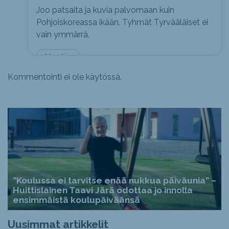
Joo patsaita ja kuvia palvomaan kuin
Pohjoiskoreassa ikään. Tyhmät Tyrvääläiset ei
vain ymmärrä.
Nimetön
Kommentointi ei ole käytössä.
”Koulussa ei tarvitse enää nukkua päiväunia” –
Huittislainen Taavi Järä odottaa jo innolla
ensimmäistä koulupäiväänsä
Uusimmat artikkelit