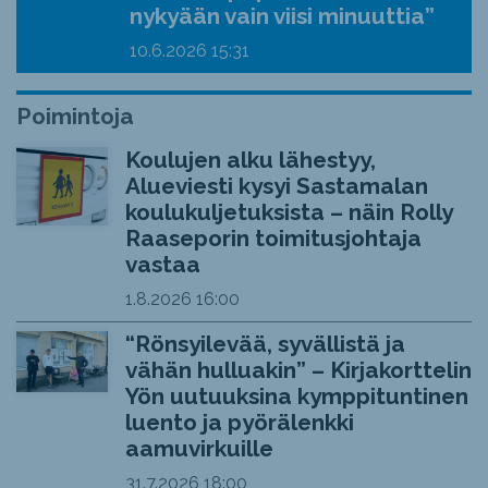
nykyään vain viisi minuuttia”
10.6.2026
15:31
Poimintoja
Koulujen alku lähestyy,
Alueviesti kysyi Sastamalan
koulukuljetuksista – näin Rolly
Raaseporin toimitusjohtaja
vastaa
1.8.2026
16:00
“Rönsyilevää, syvällistä ja
vähän hulluakin” – Kirjakorttelin
Yön uutuuksina kymppituntinen
luento ja pyörälenkki
aamuvirkuille
31.7.2026
18:00