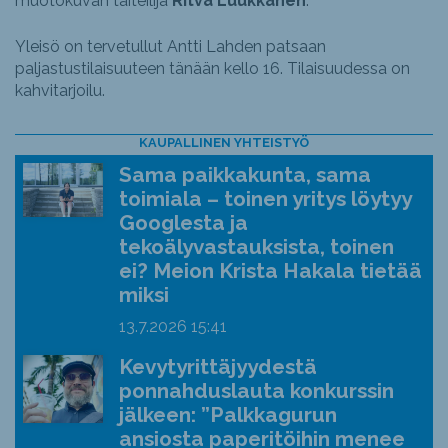
muotokuvan taiteilija
Ritva Luukkanen
.
Yleisö on tervetullut Antti Lahden patsaan
paljastustilaisuuteen tänään kello 16. Tilaisuudessa on
kahvitarjoilu.
KAUPALLINEN YHTEISTYÖ
Sama paikkakunta, sama
toimiala – toinen yritys löytyy
Googlesta ja
tekoälyvastauksista, toinen
ei? Meion Krista Hakala tietää
miksi
13.7.2026
15:41
Kevytyrittäjyydestä
ponnahduslauta konkurssin
jälkeen: ”Palkkagurun
ansiosta paperitöihin menee