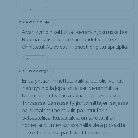
Nimetön
01.04.2012 20:44
Aivan kympin kettuilua! Kerrankin joku uskaltaa!
Rooman keisari vai keisarin uudet vaatteet.
Onnittelut Alueviesti. Hienosti ongittu aprillipila!
Nimetön
01.04.2012 22:34
Enpä yhtään ihmettele vaikka tuo olisi voinut
ihan hyvin olla jopa totta, sen verran hullua
touhu on ollut viime aikoina täällä entisessä
Tyrväässä. Samassa tyhjäntoimittajien sarjassa
painii mainittu herra kuin pari muutakin
patsastelijaa. Kultalusikka on tarjottu ihan
hopeatarjottimen kanssa näille vielä poikasille
ja isoista asioista päättävät tärkeenänsä