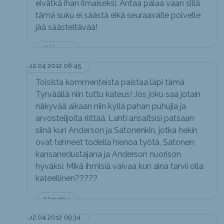
eivätkä ihan ilmaiseksi. Antaa palaa vaan sillä
tämä suku ei säästä eikä seuraavalle polvelle
jää säästeltävää!
Ikäloppu
02.04.2012 08:45
Toisista kommenteista paistaa läpi tämä
Tyrväällä niin tuttu kateus! Jos joku saa jotain
näkyvää aikaan niin kyllä pahan puhujia ja
arvostelijoita riittää. Lahti ansaitsisi patsaan
siinä kun Anderson ja Satonenkin, jotka hekin
ovat tehneet todella hienoa työtä, Satonen
kansanedustajana ja Anderson nuorison
hyväksi. Mikä ihmisiä vaivaa kun aina tarvii olla
kateellinen?????
Nimetön
02.04.2012 09:34