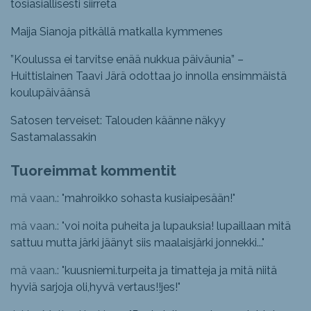
tosiasiallisesti siirretä
Maija Sianoja pitkällä matkalla kymmenes
”Koulussa ei tarvitse enää nukkua päiväunia” –
Huittislainen Taavi Järä odottaa jo innolla ensimmäistä
koulupäiväänsä
Satosen terveiset: Talouden käänne näkyy
Sastamalassakin
Tuoreimmat kommentit
mä vaan.: "
mahroikko sohasta kusiaipesään!
"
mä vaan.: "
voi noita puheita ja lupauksia! lupaillaan mitä
sattuu mutta järki jäänyt siis maalaisjärki jonnekki...
"
mä vaan.: "
kuusniemi.turpeita ja timatteja ja mitä niitä
hyviä sarjoja oli,hyvä vertaus!!jes!
"