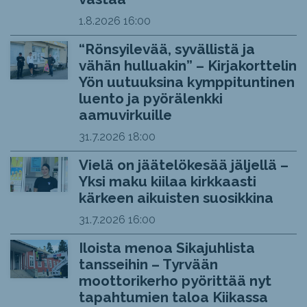
1.8.2026
16:00
“Rönsyilevää, syvällistä ja
vähän hulluakin” – Kirjakorttelin
Yön uutuuksina kymppituntinen
luento ja pyörälenkki
aamuvirkuille
31.7.2026
18:00
Vielä on jäätelökesää jäljellä –
Yksi maku kiilaa kirkkaasti
kärkeen aikuisten suosikkina
31.7.2026
16:00
Iloista menoa Sikajuhlista
tansseihin – Tyrvään
moottorikerho pyörittää nyt
tapahtumien taloa Kiikassa