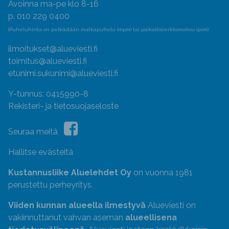
Avoinna ma-pe klo 8-16
p. 010 229 0400
(Puheluhinta on pelkästään matkapuhelu (mpm) tai paikallisverkkomaksu (pvm)
ilmoitukset@alueviesti.fi
toimitus@alueviesti.fi
etunimi.sukunimi@alueviesti.fi
Y-tunnus: 0415990-8
Rekisteri- ja tietosuojaseloste
Seuraa meitä
Hallitse evästeitä
Kustannusliike Aluelehdet Oy
on vuonna 1981
perustettu perheyritys.
Viiden kunnan alueella ilmestyvä
Alueviesti on
vakiinnuttanut vahvan aseman
alueellisena