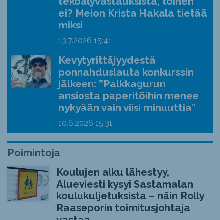
tekoälyvastauksista, toinen
ei? Meion Krista Hakala tietää
miksi
13.7.2026
15:41
Kevytyrittäjyydestä
ponnahduslauta konkurssin
jälkeen: ”Palkkagurun
ansiosta paperitöihin menee
nykyään vain viisi minuuttia”
10.6.2026
15:31
Poimintoja
Koulujen alku lähestyy,
Alueviesti kysyi Sastamalan
koulukuljetuksista – näin Rolly
Raaseporin toimitusjohtaja
vastaa