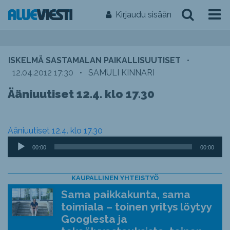
Kirjaudu sisään
ISKELMÄ SASTAMALAN PAIKALLISUUTISET
•
12.04.2012 17:30
•
SAMULI KINNARI
Ääniuutiset 12.4. klo 17.30
Ääniuutiset 12.4. klo 17.30
Äänitoistin
00:00
00:00
KAUPALLINEN YHTEISTYÖ
Sama paikkakunta, sama
toimiala – toinen yritys löytyy
Googlesta ja