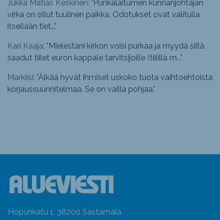
Jukka Matias Keskinen: "
Punkalaitumen kunnanjohtajan
virka on ollut tuulinen paikka. Odotukset ovat valitulla
itsellään tiet...
"
Kari Kaaja: "
Mielestäni kirkon voisi purkaa ja myydä siitä
saadut tiilet euron kappale tarvitsijoille (tiilillä m...
"
Markiisi: "
Älkää hyvät ihmiset uskoko tuota vaihtoehtoista
korjaussuunnitelmaa. Se on vailla pohjaa.
"
Hopunkatu 1, 38200 Sastamala