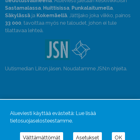
tiedotusvälineenä
. Alueviesti jaetaan keskiviikkoisin
Sastamalassa
,
Huittisissa
,
Punkalaitumella
,
Säkylässä
ja
Kokemäellä
. Jättijako joka viikko, painos
33 000
, tavoittaa myös ne taloudet, johon ei tule
tilattavaa lehteä.
Uutismedian Liiton jäsen. Noudatamme JSN:n ohjeita.
Alueviesti käyttää evästeitä:
Lue lisää
tietosuojaselosteestamme.
Välttämättömät
Asetukset
OK