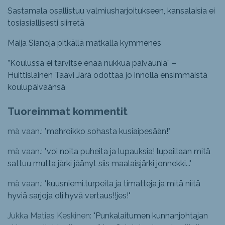
Sastamala osallistuu valmiusharjoitukseen, kansalaisia ei
tosiasiallisesti siirretä
Maija Sianoja pitkällä matkalla kymmenes
”Koulussa ei tarvitse enää nukkua päiväunia” –
Huittislainen Taavi Järä odottaa jo innolla ensimmäistä
koulupäiväänsä
Tuoreimmat kommentit
mä vaan.: "
mahroikko sohasta kusiaipesään!
"
mä vaan.: "
voi noita puheita ja lupauksia! lupaillaan mitä
sattuu mutta järki jäänyt siis maalaisjärki jonnekki...
"
mä vaan.: "
kuusniemi.turpeita ja timatteja ja mitä niitä
hyviä sarjoja oli,hyvä vertaus!!jes!
"
Jukka Matias Keskinen: "
Punkalaitumen kunnanjohtajan