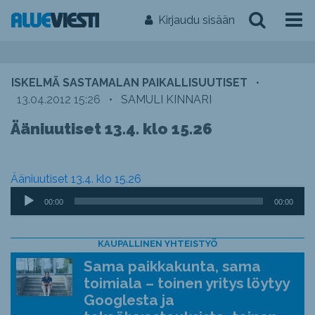
Kirjaudu sisään
ISKELMÄ SASTAMALAN PAIKALLISUUTISET
•
13.04.2012 15:26
•
SAMULI KINNARI
Ääniuutiset 13.4. klo 15.26
Ääniuutiset 13.4. klo 15.26
Äänitoistin
00:00
00:00
KAUPALLINEN YHTEISTYÖ
Sama paikkakunta, sama
toimiala – toinen yritys löytyy
Googlesta ja