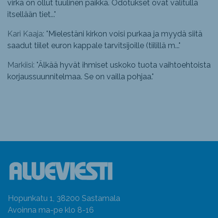
virka on ollut tuulinen paikka. Odotukset ovat valitulla
itsellään tiet...
"
Kari Kaaja: "
Mielestäni kirkon voisi purkaa ja myydä siitä
saadut tiilet euron kappale tarvitsijoille (tiilillä m...
"
Markiisi: "
Älkää hyvät ihmiset uskoko tuota vaihtoehtoista
korjaussuunnitelmaa. Se on vailla pohjaa.
"
Hopunkatu 1, 38200 Sastamala
Avoinna ma-pe klo 8-16