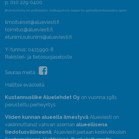
p. 010 229 0400
(Puheluhinta on pelkästään matkapuhelu (mpm) tai paikallisverkkomaksu (pvm)
ilmoitukset@alueviesti.fi
toimitus@alueviesti.fi
etunimi.sukunimi@alueviesti.fi
Y-tunnus: 0415990-8
Rekisteri- ja tietosuojaseloste
Seuraa meitä
Hallitse evästeitä
Kustannusliike Aluelehdet Oy
on vuonna 1981
perustettu perheyritys.
Viiden kunnan alueella ilmestyvä
Alueviesti on
vakiinnuttanut vahvan aseman
alueellisena
tiedotusvälineenä
. Alueviesti jaetaan keskiviikkoisin