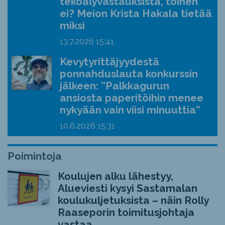
tekoälyvastauksista, toinen
ei? Meion Krista Hakala tietää
miksi
13.7.2026
15:41
Kevytyrittäjyydestä
ponnahduslauta konkurssin
jälkeen: ”Palkkagurun
ansiosta paperitöihin menee
nykyään vain viisi minuuttia”
10.6.2026
15:31
Poimintoja
Koulujen alku lähestyy,
Alueviesti kysyi Sastamalan
koulukuljetuksista – näin Rolly
Raaseporin toimitusjohtaja
vastaa