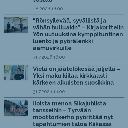
1.8.2026
16:00
“Rönsyilevää, syvällistä ja
vähän hulluakin” – Kirjakorttelin
Yön uutuuksina kymppituntinen
luento ja pyörälenkki
aamuvirkuille
31.7.2026
18:00
Vielä on jäätelökesää jäljellä –
Yksi maku kiilaa kirkkaasti
kärkeen aikuisten suosikkina
31.7.2026
16:00
Iloista menoa Sikajuhlista
tansseihin – Tyrvään
moottorikerho pyörittää nyt
tapahtumien taloa Kiikassa