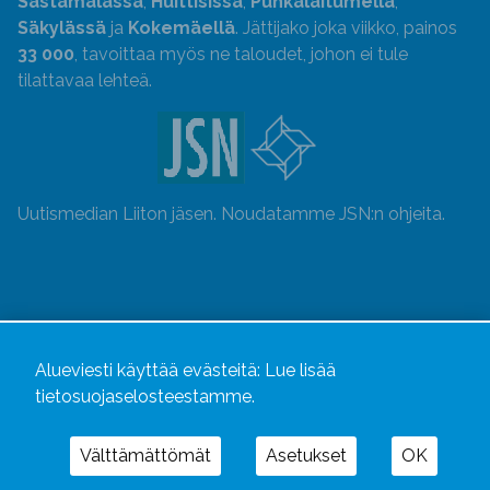
Sastamalassa
,
Huittisissa
,
Punkalaitumella
,
Säkylässä
ja
Kokemäellä
. Jättijako joka viikko, painos
33 000
, tavoittaa myös ne taloudet, johon ei tule
tilattavaa lehteä.
Uutismedian Liiton jäsen. Noudatamme JSN:n ohjeita.
Alueviesti käyttää evästeitä:
Lue lisää
tietosuojaselosteestamme.
Välttämättömät
Asetukset
OK